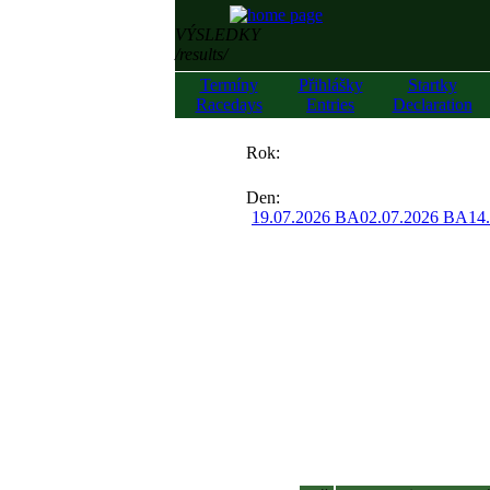
VÝSLEDKY
/results/
Termíny
Přihlášky
Startky
Racedays
Entries
Declaration
««
Rok:
»»
Den:
19.07.2026 BA
02.07.2026 BA
14