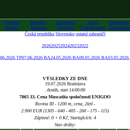
Výsledky
Statistiky
Legislativa
Avíza
Dokument
Results
Statistics
Decision
Foreign starts
Documents
Česká republika
Slovensko
ostatní zahraničí
2026
2025
2024
2023
2022
.06.2026 TP
07.06.2026 BA
24.05.2026 BA
09.05.2026 BA
03.05.2026
VÝSLEDKY ZE DNE
19.07.2026 Bratislava
. dostih, start 14:00:00
7065 33. Cena Muscatita spoločnosti ENIGOO
Rovina III - 1200 m, cena, 2letí -
2.900 EUR (1305 - 640 - 405 - 260 - 175 - 115)
Zápisné: 0 + 0 Kč, Startujících: 4
Stav dráhy: