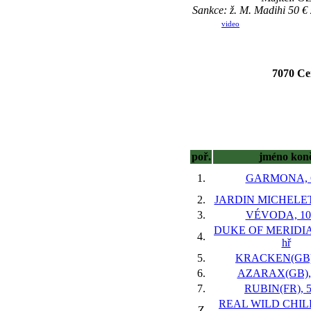
Sankce: ž. M. Madihi 50 € z
video
7070 Cen
poř.
jméno kon
1.
GARMONA, 6
2.
JARDIN MICHELET(
3.
VÉVODA, 10 
DUKE OF MERIDIAN
4.
hř
5.
KRACKEN(GB),
6.
AZARAX(GB), 
7.
RUBIN(FR), 5
REAL WILD CHILD
Z