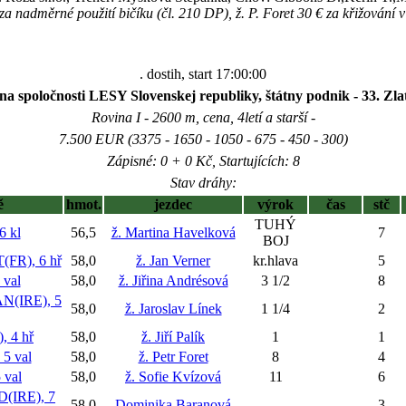
a nadměrné použití bičíku (čl. 210 DP), ž. P. Foret 30 € za křižování v 
. dostih, start 17:00:00
a spoločnosti LESY Slovenskej republiky, štátny podnik - 33. Zla
Rovina I - 2600 m, cena, 4letí a starší -
7.500 EUR (3375 - 1650 - 1050 - 675 - 450 - 300)
Zápisné: 0 + 0 Kč, Startujících: 8
Stav dráhy:
ě
hmot.
jezdec
výrok
čas
stč
TUHÝ
 kl
56,5
ž. Martina Havelková
7
BOJ
FR), 6 hř
58,0
ž. Jan Verner
kr.hlava
5
val
58,0
ž. Jiřina Andrésová
3 1/2
8
(IRE), 5
58,0
ž. Jaroslav Línek
1 1/4
2
 4 hř
58,0
ž. Jiří Palík
1
1
5 val
58,0
ž. Petr Foret
8
4
 val
58,0
ž. Sofie Kvízová
11
6
(IRE), 7
58,0
Dominika Baranová
3