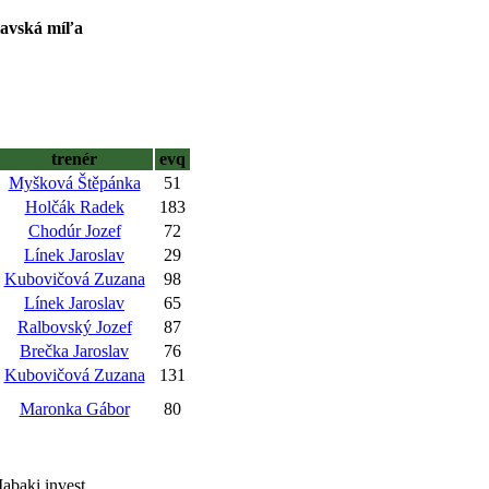
lavská míľa
trenér
evq
Myšková Štěpánka
51
Holčák Radek
183
Chodúr Jozef
72
Línek Jaroslav
29
Kubovičová Zuzana
98
Línek Jaroslav
65
Ralbovský Jozef
87
Brečka Jaroslav
76
Kubovičová Zuzana
131
Maronka Gábor
80
abaki invest.