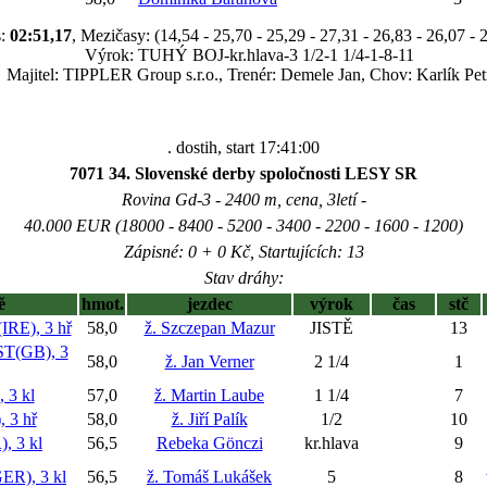
s:
02:51,17
, Mezičasy: (14,54 - 25,70 - 25,29 - 27,31 - 26,83 - 26,07 - 
Výrok: TUHÝ BOJ-kr.hlava-3 1/2-1 1/4-1-8-11
Majitel: TIPPLER Group s.r.o., Trenér: Demele Jan, Chov: Karlík Pet
. dostih, start 17:41:00
7071 34. Slovenské derby spoločnosti LESY SR
Rovina Gd-3 - 2400 m, cena, 3letí -
40.000 EUR (18000 - 8400 - 5200 - 3400 - 2200 - 1600 - 1200)
Zápisné: 0 + 0 Kč, Startujících: 13
Stav dráhy:
ě
hmot.
jezdec
výrok
čas
stč
E), 3 hř
58,0
ž. Szczepan Mazur
JISTĚ
13
T(GB), 3
58,0
ž. Jan Verner
2 1/4
1
 3 kl
57,0
ž. Martin Laube
1 1/4
7
 3 hř
58,0
ž. Jiří Palík
1/2
10
 3 kl
56,5
Rebeka Gönczi
kr.hlava
9
R), 3 kl
56,5
ž. Tomáš Lukášek
5
8