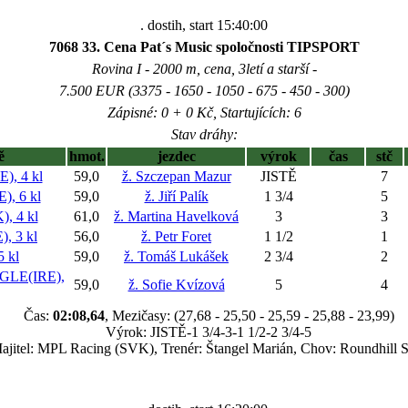
. dostih, start 15:40:00
7068 33. Cena Pat´s Music spoločnosti TIPSPORT
Rovina I - 2000 m, cena, 3letí a starší -
7.500 EUR (3375 - 1650 - 1050 - 675 - 450 - 300)
Zápisné: 0 + 0 Kč, Startujících: 6
Stav dráhy:
ě
hmot.
jezdec
výrok
čas
stč
), 4 kl
59,0
ž. Szczepan Mazur
JISTĚ
7
, 6 kl
59,0
ž. Jiří Palík
1 3/4
5
 4 kl
61,0
ž. Martina Havelková
3
3
, 3 kl
56,0
ž. Petr Foret
1 1/2
1
 kl
59,0
ž. Tomáš Lukášek
2 3/4
2
LE(IRE),
59,0
ž. Sofie Kvízová
5
4
Čas:
02:08,64
, Mezičasy: (27,68 - 25,50 - 25,59 - 25,88 - 23,99)
Výrok: JISTĚ-1 3/4-3-1 1/2-2 3/4-5
ajitel: MPL Racing (SVK), Trenér: Štangel Marián, Chov: Roundhill 