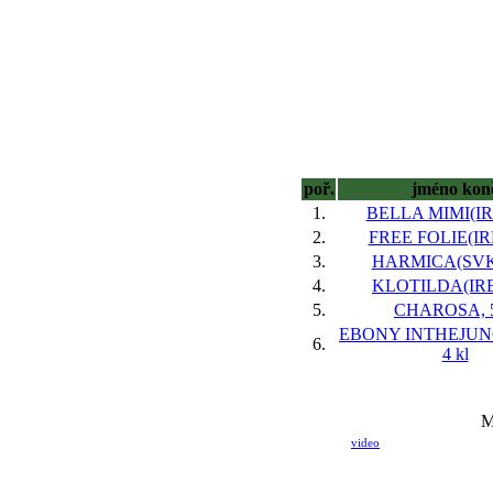
poř.
jméno kon
1.
BELLA MIMI(IRE
2.
FREE FOLIE(IRE)
3.
HARMICA(SVK),
4.
KLOTILDA(IRE)
5.
CHAROSA, 5
EBONY INTHEJUNG
6.
4 kl
M
video