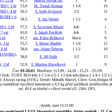
, 12 hř
61,5
Marcel Novák ml.
1
8
E), 3 kl
53,0
žk. Tomáš Roman
1 1/4
16
E), 4 hř
56,5
ž. Sofie Kvízová
1/2
11
(IRE), 6
58,5
ž. Jan Verner
1 1/2
4
), 3 hř
57,5
ž. Szczepan Mazur
krk
1
7 val
63,0
ž. Jakub Pavlíček
krk
5
 kl
61,5
am. Klára Brišková
hlava
6
 3 kl
55,5
ž. Monir Madihi
1 1/4
12
6 hř
58,0
am. Adam Šebesta
1 1/2
10
AN(IRE),
58,0
ž. Jiří Palík
1/2
15
 3 hř
52,0
ž. Martina Havelková
1
9
Čas:
01:28,65
, Mezičasy: (13,99 - 24,26 - 25,21 - 25,19)
Výrok: TUHÝ BOJ-krk-1-1 1/4-1/2-1 1/2-krk-krk-hlava-1 1/4-1 1/2-1/
el: Always racing (SVK), Trenér: Mihalík Marcel, Chov: Gest.Hofgut
za nahlášené navýšení hmotnosti o 0,5 kg před začátkem dostihového d
ml. 40 € za tísnění v cílové rovině (čl. 258/c DP).
. dostih, start 15:11:00
na spoločnosti LESY Slovenskej republiky, štátny podnik - 33. C