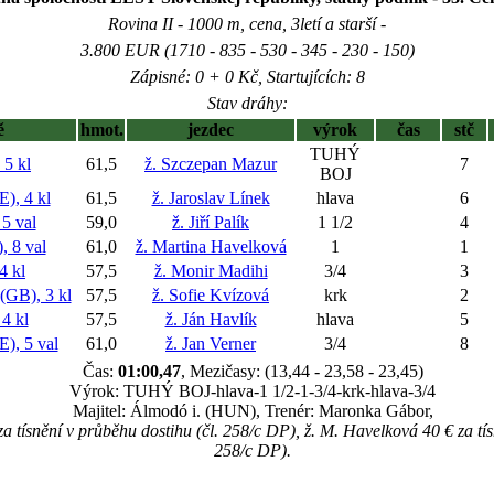
Rovina II - 1000 m, cena, 3letí a starší -
3.800 EUR (1710 - 835 - 530 - 345 - 230 - 150)
Zápisné: 0 + 0 Kč, Startujících: 8
Stav dráhy:
ě
hmot.
jezdec
výrok
čas
stč
TUHÝ
5 kl
61,5
ž. Szczepan Mazur
7
BOJ
, 4 kl
61,5
ž. Jaroslav Línek
hlava
6
 val
59,0
ž. Jiří Palík
1 1/2
4
 8 val
61,0
ž. Martina Havelková
1
1
4 kl
57,5
ž. Monir Madihi
3/4
3
GB), 3 kl
57,5
ž. Sofie Kvízová
krk
2
4 kl
57,5
ž. Ján Havlík
hlava
5
, 5 val
61,0
ž. Jan Verner
3/4
8
Čas:
01:00,47
, Mezičasy: (13,44 - 23,58 - 23,45)
Výrok: TUHÝ BOJ-hlava-1 1/2-1-3/4-krk-hlava-3/4
Majitel: Álmodó i. (HUN), Trenér: Maronka Gábor,
za tísnění v průběhu dostihu (čl. 258/c DP), ž. M. Havelková 40 € za tís
258/c DP).