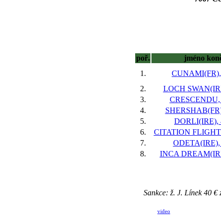
poř.
jméno kon
1.
CUNAMI(FR), 
2.
LOCH SWAN(IRE)
3.
CRESCENDU, 5
4.
SHERSHAB(FR),
5.
DORLI(IRE), 
6.
CITATION FLIGHT(
7.
ODETA(IRE), 
8.
INCA DREAM(IRE)
Sankce: ž. J. Línek 40 € 
video