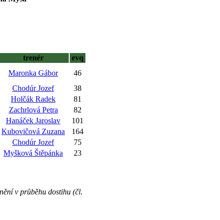
trenér
evq
Maronka Gábor
46
Chodúr Jozef
38
Holčák Radek
81
Zachrlová Petra
82
Hanáček Jaroslav
101
Kubovičová Zuzana
164
Chodúr Jozef
75
Myšková Štěpánka
23
nění v průběhu dostihu (čl.