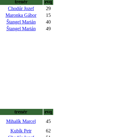
trenér
evq
Chodúr Jozef
29
Maronka Gábor
15
Štangel Marián
40
Štangel Marián
49
trenér
evq
Mihalík Marcel
45
Kubík Petr
62