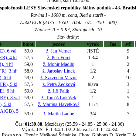
. dostih, start 16:20:00
spoločnosti LESY Slovenskej republiky, štátny podnik - 43. Bratis
Rovina I - 1600 m, cena, 3letí a starší -
7.500 EUR (3375 - 1650 - 1050 - 675 - 450 - 300)
Zápisné: 0 + 0 Kč, Startujících: 10
Stav dráhy:
ě
hmot.
jezdec
výrok
čas
stč
, 6 val
59,0
ž. Jan Verner
JISTĚ
9
), 4 kl
57,5
ž. Petr Foret
1 3/4
6
 4 hř
59,0
ž. Monir Madihi
1
2
), 3 hř
58,0
ž. Jaroslav Línek
1/2
4
 6 hř
59,0
ž. Szczepan Mazur
2
10
R), 5 kl
57,5
ž. Petra Zedková
hlava
3
, 6 hř
59,0
ž. Jiří Palík
1/2
1
), 8 val
59,0
ž. Tomáš Lukášek
1
5
 5 kl
57,5
ž. Martina Havelková
1 1/4
8
(GB), 5
59,0
ž. Martin Laube
3/4
7
Čas:
01:39,88
, Mezičasy: (25,59 - 24,85 - 25,08 - 24,36)
Výrok: JISTĚ-1 3/4-1-1/2-2-hlava-1/2-1-1 1/4-3/4
Z Roza s.r.o., Trenér: Myšková Štěpánka, Chov: Gibbons D.,Kerin T.,M