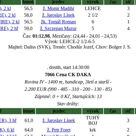
ě
hmot.
jezdec
výrok
čas
stč
 2 kl
56,5
ž. Monir Madihi
LEHCE
3
), 2 kl
58,0
ž. Jaroslav Línek
2 1/2
2
E), 2 kl
56,5
žk. Tomáš Roman
6
1
E), 2 hř
59,0
ž. Szczepan Mazur
5
4
Čas:
01:12,98
, Mezičasy: (24,44 - 24,01 - 24,53)
Výrok: LEHCE-2 1/2-6-5
Majitel: Daliss (SVK), Trenér: Chodúr Jozef, Chov: Bolger J. S.
. dostih, start 14:30:00
7066 Cena CK DAKA
Rovina IV - 1400 m, handicap, 3letí a starší -
2.200 EUR (990 - 485 - 310 - 200 - 130 - 85)
Zápisné: 0 + 0 Kč, Startujících: 13
Stav dráhy:
ě
hmot.
jezdec
výrok
čas
stč
TUHÝ
), 3 hř
61,0
ž. Jaroslav Línek
3
BOJ
), 6 kl
64,0
ž. Petr Foret
krk
2