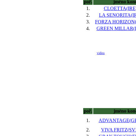
poř.
jméno kon
1.
CLOETTA(IRE),
2.
LA SENORITA(IRE
3.
FORZA HORIZON(IR
4.
GREEN MILLAR(IR
video
poř.
jméno kon
1.
ADVANTAGE(GER
2.
VIVA FRITZ(SVK