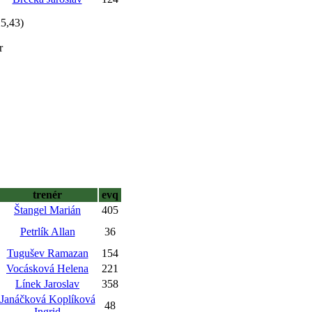
25,43)
r
trenér
evq
Štangel Marián
405
Petrlík Allan
36
Tugušev Ramazan
154
Vocásková Helena
221
Línek Jaroslav
358
Janáčková Koplíková
48
Ingrid