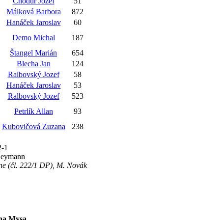
Chodúr Jozef
51
Málková Barbora
872
Hanáček Jaroslav
60
Demo Michal
187
Štangel Marián
654
Blecha Jan
124
Ralbovský Jozef
58
Hanáček Jaroslav
53
Ralbovský Jozef
523
Petrlík Allan
93
Kubovičová Zuzana
238
2-1
 Heymann
ne (čl. 222/1 DP), M. Novák
ena Mysa