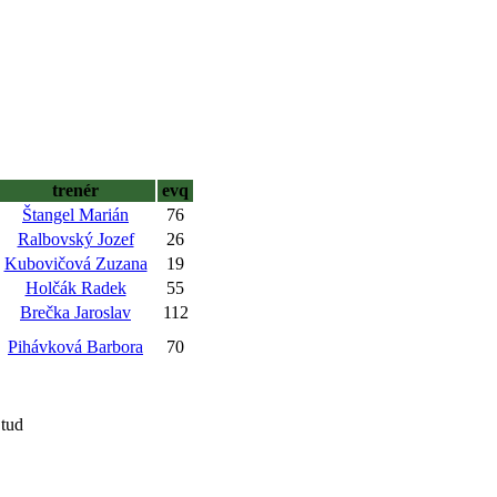
trenér
evq
Štangel Marián
76
Ralbovský Jozef
26
Kubovičová Zuzana
19
Holčák Radek
55
Brečka Jaroslav
112
Pihávková Barbora
70
Stud