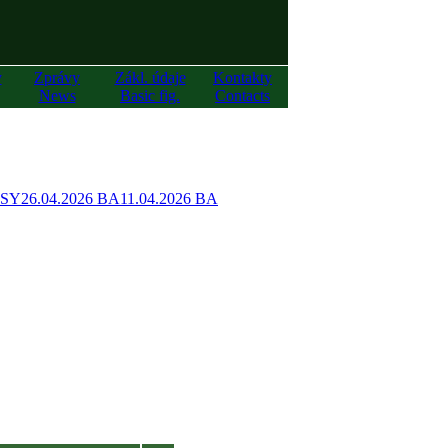
y
Zprávy
Zákl. údaje
Kontakty
News
Basic fig.
Contacts
 SY
26.04.2026 BA
11.04.2026 BA