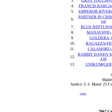
3.
GRAY TOUCH(FR)
4.
FRANCIS BARCA(IR
5.
EMPEROR RIVER(IR
PARTNER IN CRIME
6.
val
7.
BLUE NEPTUN(IRE
8.
MANAVI(FR), 
9.
GOLDERA, 6
10.
RAGAZZA(FR),
11.
CALAH(IRE), 
RABBIT DANDY M
12.
4 hř
13.
UNIKUM(GER),
Majit
Sankce: ž. S. Mazur 25 € 
video
7067 Ce