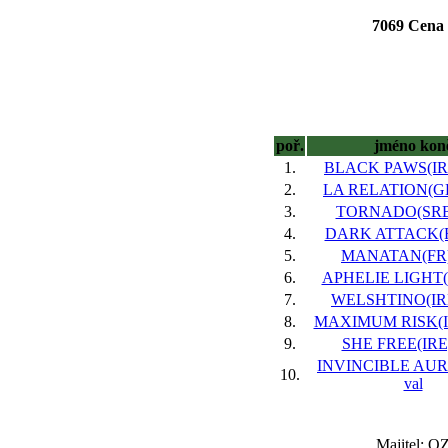
7069 Cena 
poř.
jméno kon
1.
BLACK PAWS(IRE)
2.
LA RELATION(GER
3.
TORNADO(SRB),
4.
DARK ATTACK(FR
5.
MANATAN(FR),
6.
APHELIE LIGHT(F
7.
WELSHTINO(IRE)
8.
MAXIMUM RISK(IRE
9.
SHE FREE(IRE),
INVINCIBLE AURA
10.
val
Majitel: O