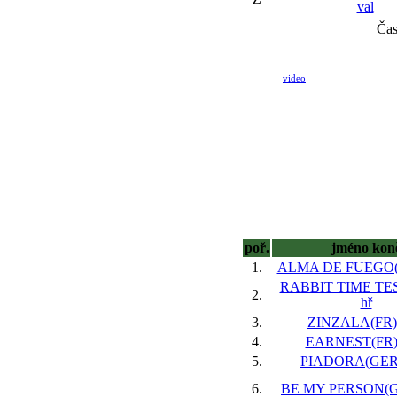
val
Ča
video
poř.
jméno kon
1.
ALMA DE FUEGO(IR
RABBIT TIME TES
2.
hř
3.
ZINZALA(FR),
4.
EARNEST(FR),
5.
PIADORA(GER),
6.
BE MY PERSON(GE