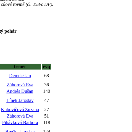
cílové rovině (čl. 258/c DP).
tý pohár
trenér
evq
Demele Jan
68
Záhorová Eva
36
Andrés Dušan
140
Línek Jaroslav
47
Kubovičová Zuzana
27
Záhorová Eva
51
Pihávková Barbora
118
Brečka Jaroslav
124