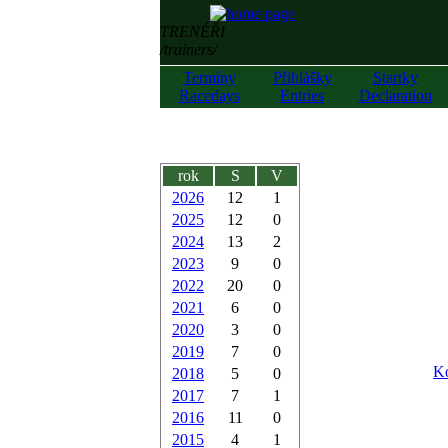
TRENÉŘI
/trainers/
Termíny
Přihlášky
Startky
Racedays
Entries
Declaration
rok
S
V
2026
12
1
2025
12
0
2024
13
2
2023
9
0
2022
20
0
2021
6
0
2020
3
0
2019
7
0
Ko
2018
5
0
2017
7
1
2016
11
0
2015
4
1