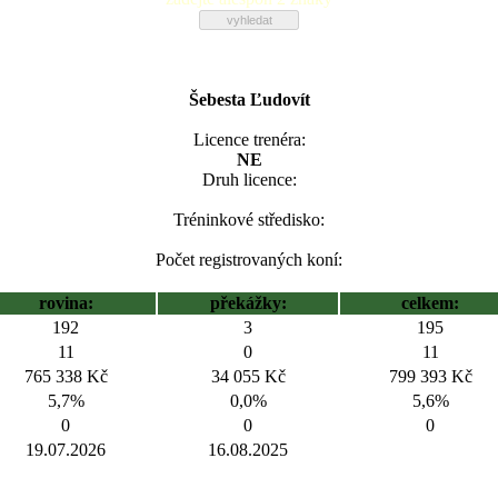
Šebesta Ľudovít
Licence trenéra:
NE
Druh licence:
Tréninkové středisko:
Počet registrovaných koní:
rovina:
překážky:
celkem:
192
3
195
11
0
11
765 338 Kč
34 055 Kč
799 393 Kč
5,7%
0,0%
5,6%
0
0
0
19.07.2026
16.08.2025