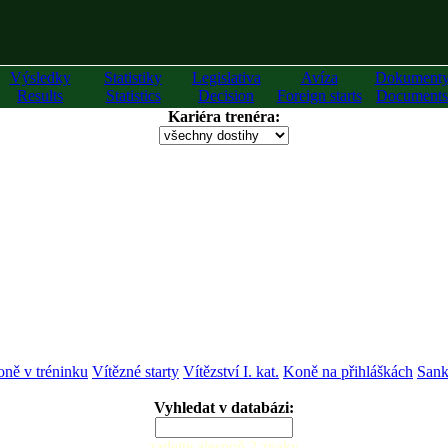
Výsledky
Statistiky
Legislativa
Avíza
Dokument
Results
Statistics
Decision
Foreign starts
Documents
Kariéra trenéra:
ně v tréninku
Vítězné starty
Vítězství I. kat.
Koně na přihláškách
Sank
Vyhledat v databázi:
zadejte alespoň 2 znaky