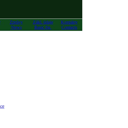
y
Zprávy
Zákl. údaje
Kontakty
News
Basic fig.
Contacts
ce