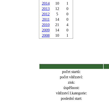
2014
10
1
2013
12
0
2012
5
0
2011
14
0
2010
21
4
2009
14
0
2008
10
1
počet startů:
počet vítězství:
zisk:
úspěšnost:
vítězství I.kategorie:
poslední start: