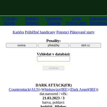
Výsledky
Statistiky
Legislativa
Avíza
Dokument
Results
Statistics
Decision
Foreign starts
Documents
Kariéra
Průběžné handicapy
Potomci
Plánované starty
Penality:
rovina
překážky
stch cc
Vyhledat v databázi:
zadejte alespoň 2 znaky
DARK ATTACK(FR)
Counterattack(AUS)
-
Whishawizz(IRE)
(
Dark Angel(IRE)
)
dat.narození / věk:
21.03.2023 / 3
barva, pohlavi:
hnědák, Hřebec