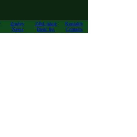
y
Zprávy
Zákl. údaje
Kontakty
News
Basic fig.
Contacts