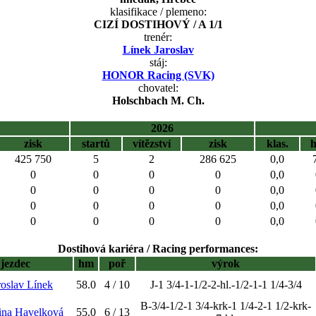
klasifikace / plemeno:
CIZÍ DOSTIHOVÝ / A 1/1
trenér:
Línek Jaroslav
stáj:
HONOR Racing (SVK)
chovatel:
Holschbach M. Ch.
2026
zisk
startů
vítězství
zisk
klas.
425 750
5
2
286 625
0,0
0
0
0
0
0,0
0
0
0
0
0,0
0
0
0
0
0,0
0
0
0
0
0,0
Dostihová kariéra / Racing performances:
jezdec
hm
poř
výrok
roslav Línek
58.0
4 / 10
J-1 3/4-1-1/2-2-hl.-1/2-1-1 1/4-3/4
B-3/4-1/2-1 3/4-krk-1 1/4-2-1 1/2-krk-
tina Havelková
55.0
6 / 13