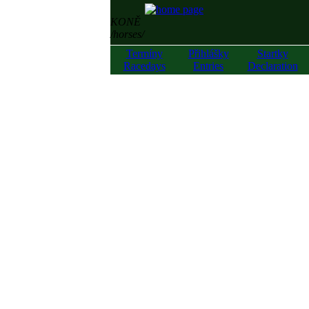
KONĚ
/horses/
Termíny
Přihlášky
Startky
Racedays
Entries
Declaration