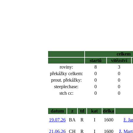
celkem
startů
vítězství
roviny:
8
3
překážky celkem:
0
0
prout. překážky:
0
0
steeplechase:
0
0
stch cc:
0
0
datum
z
td
kat
délka
19.07.26
BA
R
I
1600
ž. Ja
21.06.26
CH
R
I
1600
ž. Mar