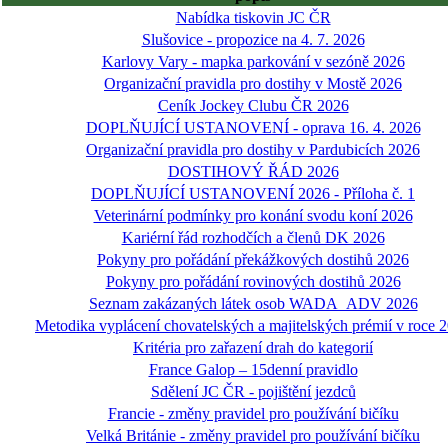
Nabídka tiskovin JC ČR
Slušovice - propozice na 4. 7. 2026
Karlovy Vary - mapka parkování v sezóně 2026
Organizační pravidla pro dostihy v Mostě 2026
Ceník Jockey Clubu ČR 2026
DOPLŇUJÍCÍ USTANOVENÍ - oprava 16. 4. 2026
Organizační pravidla pro dostihy v Pardubicích 2026
DOSTIHOVÝ ŘÁD 2026
DOPLŇUJÍCÍ USTANOVENÍ 2026 - Příloha č. 1
Veterinární podmínky pro konání svodu koní 2026
Kariérní řád rozhodčích a členů DK 2026
Pokyny pro pořádání překážkových dostihů 2026
Pokyny pro pořádání rovinových dostihů 2026
Seznam zakázaných látek osob WADA_ADV 2026
Metodika vyplácení chovatelských a majitelských prémií v roce 
Kritéria pro zařazení drah do kategorií
France Galop – 15denní pravidlo
Sdělení JC ČR - pojištění jezdců
Francie - změny pravidel pro používání bičíku
Velká Británie - změny pravidel pro používání bičíku