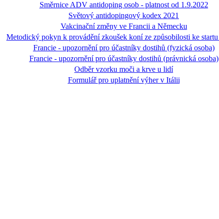
Směrnice ADV antidoping osob - platnost od 1.9.2022
Světový antidopingový kodex 2021
Vakcinační změny ve Francii a Německu
Metodický pokyn k provádění zkoušek koní ze způsobilosti ke startu
Francie - upozornění pro účastníky dostihů (fyzická osoba)
Francie - upozornění pro účastníky dostihů (právnická osoba)
Odběr vzorku moči a krve u lidí
Formulář pro uplatnění výher v Itálii