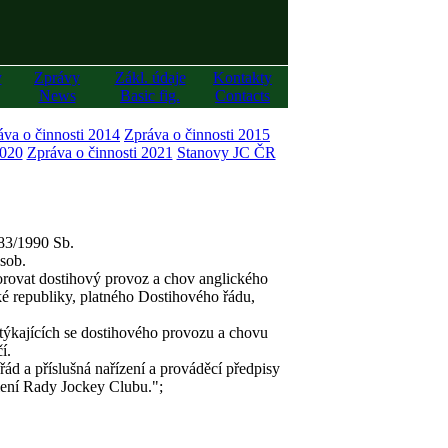
y
Zprávy
Zákl. údaje
Kontakty
News
Basic fig.
Contacts
áva o činnosti 2014
Zpráva o činnosti 2015
2020
Zpráva o činnosti 2021
Stanovy JC ČR
83/1990 Sb.
sob.
porovat dostihový provoz a chov anglického
é republiky, platného Dostihového řádu,
týkajících se dostihového provozu a chovu
í.
ád a příslušná nařízení a prováděcí předpisy
ení Rady Jockey Clubu.";