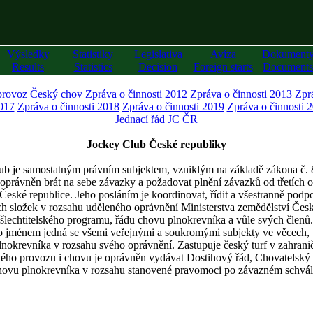
Výsledky
Statistiky
Legislativa
Avíza
Dokument
Results
Statistics
Decision
Foreign starts
Documents
provoz
Český chov
Zpráva o činnosti 2012
Zpráva o činnosti 2013
Zpr
2017
Zpráva o činnosti 2018
Zpráva o činnosti 2019
Zpráva o činnosti 
Jednací řád JC ČR
Jockey Club České republiky
b je samostatným právním subjektem, vzniklým na základě zákona č. 
oprávněn brát na sebe závazky a požadovat plnění závazků od třetích o
 České republice. Jeho posláním je koordinovat, řídit a všestranně pod
ch složek v rozsahu uděleného oprávnění Ministerstva zemědělství Česk
šlechtitelského programu, řádu chovu plnokrevníka a vůle svých členů.
o jménem jedná se všemi veřejnými a soukromými subjekty ve věcech, 
lnokrevníka v rozsahu svého oprávnění. Zastupuje český turf v zahranič
vého provozu i chovu je oprávněn vydávat Dostihový řád, Chovatelský ř
chovu plnokrevníka v rozsahu stanovené pravomoci po závazném schvál