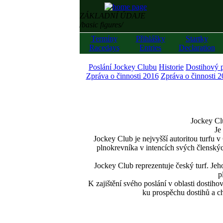
ZÁKLADNÍ ÚDAJE
/basic figures/
Termíny
Přihlášky
Startky
Racedays
Entries
Declaration
Poslání Jockey Clubu
Historie
Dostihový 
Zpráva o činnosti 2016
Zpráva o činnosti 
Jockey Clu
Je 
Jockey Club je nejvyšší autoritou turfu v
plnokrevníka v intencích svých členský
Jockey Club reprezentuje český turf. Jeh
p
K zajištění svého poslání v oblasti dostiho
ku prospěchu dostihů a 