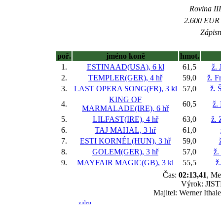
Rovina III
2.600 EUR (
Zápisn
poř.
jméno koně
hmot.
1.
ESTINAAD(USA), 6 kl
61,5
ž. 
2.
TEMPLER(GER), 4 hř
59,0
ž. F
3.
LAST OPERA SONG(FR), 3 kl
57,0
ž. 
KING OF
4.
60,5
ž.
MARMALADE(IRE), 6 hř
5.
LILFAST(IRE), 4 hř
63,0
ž.
6.
TAJ MAHAL, 3 hř
61,0
7.
ESTI KORNÉL(HUN), 3 hř
59,0
8.
GOLEM(GER), 3 hř
57,0
ž.
9.
MAYFAIR MAGIC(GB), 3 kl
55,5
ž
Čas:
02:13,41
, Me
Výrok: JISTĚ
Majitel: Werner Itha
video