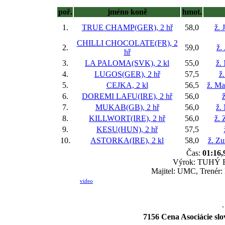
poř.
jméno koně
hmot.
1.
TRUE CHAMP(GER), 2 hř
58,0
ž. 
CHILLI CHOCOLATE(FR), 2
2.
59,0
ž.
hř
3.
LA PALOMA(SVK), 2 kl
55,0
ž.
4.
LUGOS(GER), 2 hř
57,5
ž
5.
CEJKA, 2 kl
56,5
ž. Ma
6.
DOREMI LAFU(IRE), 2 hř
56,0
ž
7.
MUKAB(GB), 2 hř
56,0
ž.
8.
KILLWORT(IRE), 2 hř
56,0
ž.
9.
KESU(HUN), 2 hř
57,5
10.
ASTORKA(IRE), 2 kl
58,0
ž. Z
Čas:
01:16,
Výrok: TUHÝ BO
Majitel: UMC, Trenér:
video
.
7156 Cena Asociácie sl