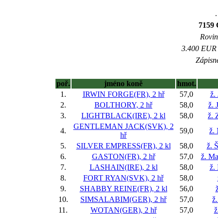
.
7159 
Rovina
3.400 EUR (
Zápisné
poř.
jméno koně
hmot.
1.
IRWIN FORGE(FR), 2 hř
57,0
ž.
2.
BOLTHORY, 2 hř
58,0
ž. 
3.
LIGHTBLACK(IRE), 2 kl
58,0
ž.
GENTLEMAN JACK(SVK), 2
4.
59,0
ž.
hř
5.
SILVER EMPRESS(FR), 2 kl
58,0
ž. 
6.
GASTON(FR), 2 hř
57,0
ž. Ma
7.
LASHAIN(IRE), 2 kl
58,0
ž.
8.
FORT RYAN(SVK), 2 hř
58,0
9.
SHABBY REINE(FR), 2 kl
56,0
10.
SIMSALABIM(GER), 2 hř
57,0
ž
11.
WOTAN(GER), 2 hř
57,0
ž