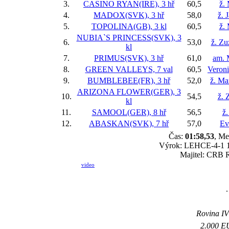
3.
CASINO RYAN(IRE), 3 hř
60,5
ž.
4.
MADOX(SVK), 3 hř
58,0
ž. 
5.
TOPOLINA(GB), 3 kl
60,5
ž.
NUBIA`S PRINCESS(SVK), 3
6.
53,0
ž. Zu
kl
7.
PRIMUS(SVK), 3 hř
61,0
am. 
8.
GREEN VALLEYS, 7 val
60,5
Veron
9.
BUMBLEBEE(FR), 3 hř
52,0
ž. Ma
ARIZONA FLOWER(GER), 3
10.
54,5
ž. 
kl
11.
SAMOOL(GER), 8 hř
56,5
ž.
12.
ABASKAN(SVK), 7 hř
57,0
Ev
Čas:
01:58,53
, Me
Výrok: LEHCE-4-1 1/4
Majitel: CRB 
video
.
Rovina IV 
2.000 EU