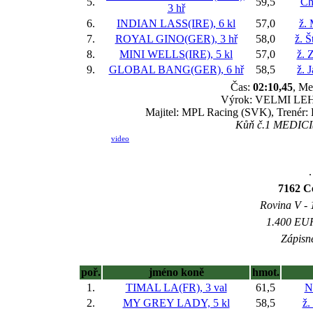
5.
59,5
Ch
3 hř
6.
INDIAN LASS(IRE), 6 kl
57,0
ž.
7.
ROYAL GINO(GER), 3 hř
58,0
ž. 
8.
MINI WELLS(IRE), 5 kl
57,0
ž. 
9.
GLOBAL BANG(GER), 6 hř
58,5
ž. 
Čas:
02:10,45
, Me
Výrok: VELMI LEHCE
Majitel: MPL Racing (SVK), Trenér: H
Kůň č.1 MEDICI(U
video
.
7162 C
Rovina V - 1
1.400 EUR 
Zápisné
poř.
jméno koně
hmot.
1.
TIMAL LA(FR), 3 val
61,5
N
2.
MY GREY LADY, 5 kl
58,5
ž.