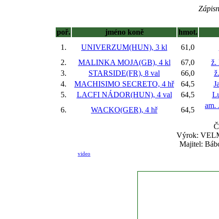
Zápisn
poř.
jméno koně
hmot.
1.
UNIVERZUM(HUN), 3 kl
61,0
2.
MALINKA MOJA(GB), 4 kl
67,0
ž.
3.
STARSIDE(FR), 8 val
66,0
ž
4.
MACHISIMO SECRETO, 4 hř
64,5
J
5.
LACFI NÁDOR(HUN), 4 val
64,5
L
am. 
6.
WACKO(GER), 4 hř
64,5
Č
Výrok: VELMI
Majitel: Báb
video