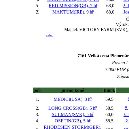
5.
RED MISSION(GB), 7 hř
68,0
ž. 
Z
MAKTUM(IRE), 9 hř
68,0
Jo
Č
Výrok:
Majitel: VICTORY FARM (SVK), Tr
video
.
7161 Velká cena Plemenárs
Rovina I 
7.000 EUR (3
Zápisn
poř.
jméno koně
hmot.
1.
MEDICI(USA), 3 hř
59,5
2.
LONG CROSS(GB), 5 hř
58,5
ž.
3.
SULMAN(SVK), 5 hř
60,0
ž. 
4.
OSETIN(GB), 5 hř
58,5
ž
RHODESIEN STORM(GER),