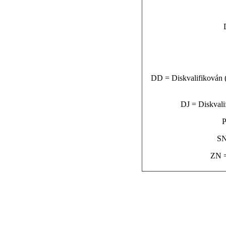
DD = Diskvalifikován (n
DJ = Diskvalif
P
SN
ZN =