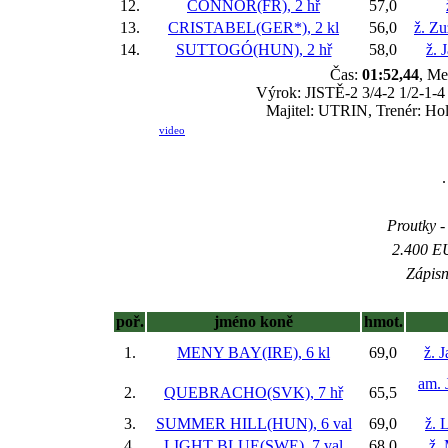
12.
CONNOR(FR), 2 hř
57,0
13.
CRISTABEL(GER*), 2 kl
56,0
ž. Z
14.
SUTTOGÓ(HUN), 2 hř
58,0
ž. 
Čas:
01:52,44
, Me
Výrok: JISTĚ-2 3/4-2 1/2-1-4 
Majitel: UTRIN, Trenér: Hol
video
.
Proutky - 
2.400 EU
Zápisn
poř.
jméno koně
hmot.
1.
MENY BAY(IRE), 6 kl
69,0
ž. 
am. 
2.
QUEBRACHO(SVK), 7 hř
65,5
3.
SUMMER HILL(HUN), 6 val
69,0
ž. 
4.
LIGHT BLUE(SWE), 7 val
68,0
ž.