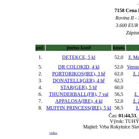
.
7158 Cena P
Rovina II - 
3.600 EUR (
Zápisn
poř.
jméno koně
hmot.
1.
DETEKCE, 5 kl
52,0
ž. M
5.
DR COLOKID, 4 kl
52,0
Veron
2.
PORTORIKOS(IRE), 3 hř
62,0
ž. 
3.
DONATELLI(GER), 4 hř
62,5
4.
STAR(GER), 5 hř
60,0
6.
THUNDERBALL(FR), 7 val
56,5
ž.
7.
APPALOSA(IRE), 4 kl
52,0
ž.
8.
MUFFIN PRINCESS(IRE), 5 kl
58,5
ž
Čas:
01:44,53
,
Výrok: TUHÝ B
Majitel: Vrba Rokytnice Slav
video