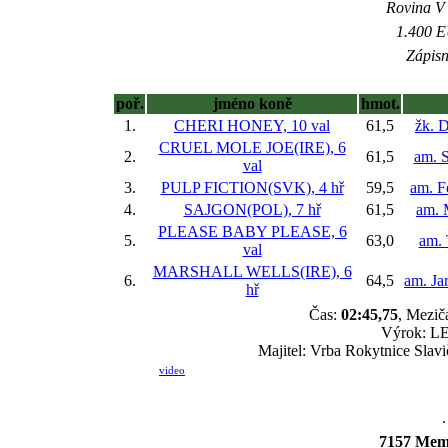
Rovina V -
1.400 E
Zápisn
poř.
jméno koně
hmot.
1.
CHERI HONEY, 10 val
61,5
žk. 
CRUEL MOLE JOE(IRE), 6
2.
61,5
am. 
val
3.
PULP FICTION(SVK), 4 hř
59,5
am. F
4.
SAJGON(POL), 7 hř
61,5
am. 
PLEASE BABY PLEASE, 6
5.
63,0
am. 
val
MARSHALL WELLS(IRE), 6
6.
64,5
am. Ja
hř
Čas:
02:45,75
, Mezič
Výrok: LE
Majitel: Vrba Rokytnice Slavi
video
.
7157 Memo