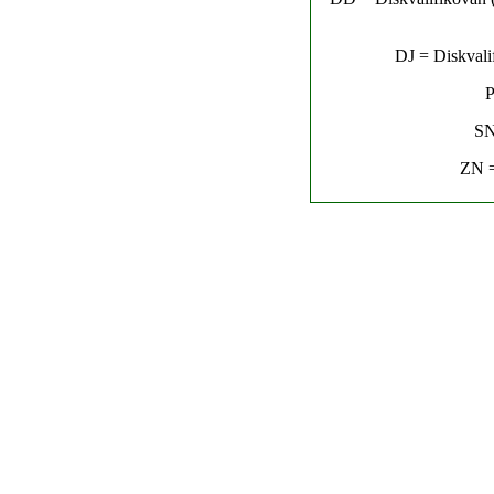
DJ = Diskvalif
P
SN
ZN =