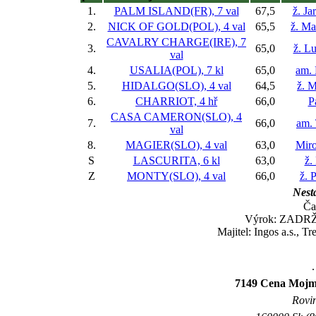
1.
PALM ISLAND(FR), 7 val
67,5
ž. Ja
2.
NICK OF GOLD(POL), 4 val
65,5
ž. Ma
CAVALRY CHARGE(IRE), 7
3.
65,0
ž. L
val
4.
USALIA(POL), 7 kl
65,0
am. 
5.
HIDALGO(SLO), 4 val
64,5
ž. 
6.
CHARRIOT, 4 hř
66,0
P
CASA CAMERON(SLO), 4
7.
66,0
am.
val
8.
MAGIER(SLO), 4 val
63,0
Miro
S
LASCURITA, 6 kl
63,0
ž.
Z
MONTY(SLO), 4 val
66,0
ž. 
Nesta
Ča
Výrok: ZADRŽE
Majitel: Ingos a.s., T
.
7149 Cena Mojmí
Rovin