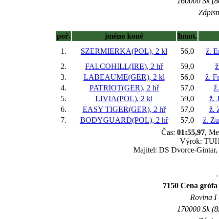
160000 Sk (8
Zápisn
poř.
jméno koně
hmot.
1.
SZERMIERKA(POL), 2 kl
56,0
ž. 
2.
FALCOHILL(IRE), 2 hř
59,0
ž
3.
LABEAUME(GER), 2 kl
56,0
ž. F
4.
PATRIOT(GER), 2 hř
57,0
ž
5.
LIVIA(POL), 2 kl
59,0
ž. 
6.
EASY TIGER(GER), 2 hř
57,0
ž.
7.
BODYGUARD(POL), 2 hř
57,0
ž. Z
Čas:
01:55,97
, Me
Výrok: TUHÝ
Majitel: DS Dvorce-Gintar
.
7150 Cena grófa 
Rovina I 
170000 Sk (8