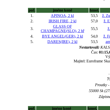
poř.
jméno koně
hmot.
1.
APINOA, 2 kl
53,5
ž. Z
2.
IRISH FIRE, 2 kl
57,0
ž. 
GLASS OF
3.
55,5
ž
CHAMPAGNE(SLO), 2 hř
4.
BYE ANGEL(GER), 2 kl
54,0
ž. F
5.
DARES(IRE), 2 kl
53,5
am
Nestartovali:
KALSH
Čas:
01:15,
Vý
Majitel: Euroframe Skal
.
7
Proutky - 
55000 Sk (27
Zápisné
poř.
jméno koně
hmot.