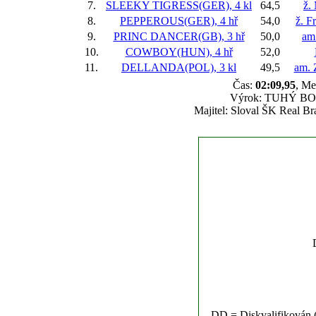
7.
SLEEKY TIGRESS(GER), 4 kl
64,5
ž.
8.
PEPPEROUS(GER), 4 hř
54,0
ž. F
9.
PRINC DANCER(GB), 3 hř
50,0
am
10.
COWBOY(HUN), 4 hř
52,0
11.
DELLANDA(POL), 3 kl
49,5
am. 
Čas:
02:09,95
, Me
Výrok: TUHÝ BOJ n
Majitel: Sloval ŠK Real Br
DD = Diskvalifikován (n