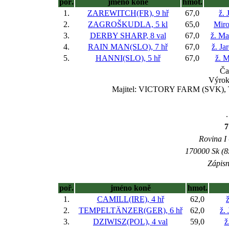
poř.
jméno koně
hmot.
1.
ZAREWITCH(FR), 9 hř
67,0
ž. 
2.
ZAGROŠKUDLA, 5 kl
65,0
Miro
3.
DERBY SHARP, 8 val
67,0
ž. Ma
4.
RAIN MAN(SLO), 7 hř
67,0
ž. Ja
5.
HANNI(SLO), 5 hř
67,0
ž. M
Ča
Výrok
Majitel: VICTORY FARM (SVK), Tren
.
7
Rovina I 
170000 Sk (8
Zápisn
poř.
jméno koně
hmot.
1.
CAMILL(IRE), 4 hř
62,0
2.
TEMPELTÄNZER(GER), 6 hř
62,0
ž.
3.
DZIWISZ(POL), 4 val
59,0
ž