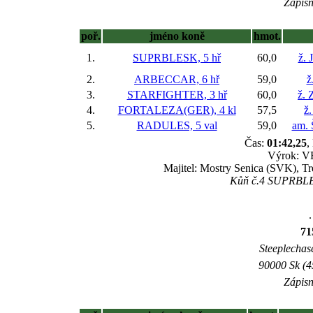
Zápisn
poř.
jméno koně
hmot.
1.
SUPRBLESK, 5 hř
60,0
ž. 
2.
ARBECCAR, 6 hř
59,0
ž
3.
STARFIGHTER, 3 hř
60,0
ž. 
4.
FORTALEZA(GER), 4 kl
57,5
ž.
5.
RADULES, 5 val
59,0
am. 
Čas:
01:42,25
,
Výrok: V
Majitel: Mostry Senica (SVK), T
Kůň č.4 SUPRBLESK
.
71
Steeplechase
90000 Sk (4
Zápisn