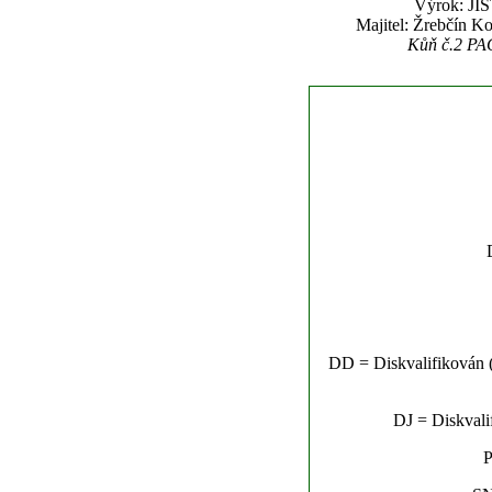
Výrok: JIS
Majitel: Žrebčín K
Kůň č.2 PACI
DD = Diskvalifikován (n
DJ = Diskvalif
P