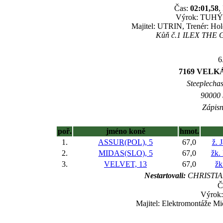
Čas:
02:01,58
,
Výrok: TUHÝ B
Majitel: UTRIN, Trenér: Ho
Kůň č.1 ILEX THE GR
6
7169 VELK
Steeplechas
90000 
Zápisn
poř.
jméno koně
hmot.
1.
ASSUR(POL), 5
67,0
ž. 
2.
MIDAS(SLO), 5
67,0
žk.
3.
VELVET, 13
67,0
žk
Nestartovali:
CHRISTIA
Č
Výrok
Majitel: Elektromontáže M