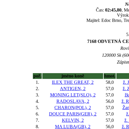
Ne
Čas:
02:45,80
, Me
Výrok:
Majitel: Edoc Brno, Tr
5
7168 ODVETNÁ C
Rovi
120000 Sk (600
Zápisn
poř.
jméno koně
hmot.
1.
ILEX THE GREAT, 2
58,0
ž. 
2.
ANTIGEN, 2
57,0
ž. 
3.
MONING LET(SLO), 2
57,0
žk
4.
RADOSLAVA, 2
56,0
ž. 
5.
CHARON(POL), 2
57,0
Žan
6.
DOUCE PARIS(GER), 2
57,0
ž
7.
KELVIN, 2
57,0
ž.
8.
MA LUBA(GB), 2
56,0
ž. 