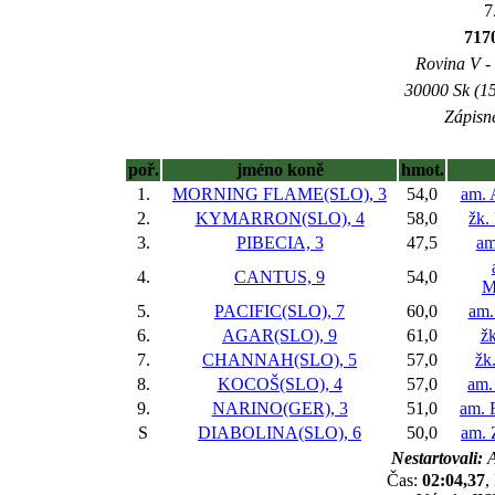
7
71
Rovina V - 
30000 Sk (15
Zápisné
poř.
jméno koně
hmot.
1.
MORNING FLAME(SLO), 3
54,0
am. 
2.
KYMARRON(SLO), 4
58,0
žk.
3.
PIBECIA, 3
47,5
am
4.
CANTUS, 9
54,0
M
5.
PACIFIC(SLO), 7
60,0
am.
6.
AGAR(SLO), 9
61,0
žk
7.
CHANNAH(SLO), 5
57,0
žk
8.
KOCOŠ(SLO), 4
57,0
am.
9.
NARINO(GER), 3
51,0
am. 
S
DIABOLINA(SLO), 6
50,0
am. 
Nestartovali:
A
Čas:
02:04,37
,