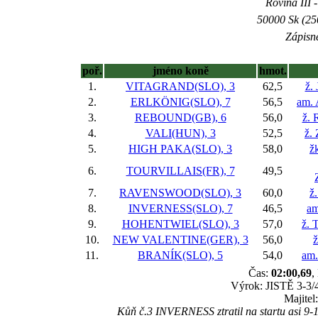
Rovina III -
50000 Sk (25
Zápisné
poř.
jméno koně
hmot.
1.
VITAGRAND(SLO), 3
62,5
ž.
2.
ERLKÖNIG(SLO), 7
56,5
am. 
3.
REBOUND(GB), 6
56,0
ž. 
4.
VALI(HUN), 3
52,5
ž.
5.
HIGH PAKA(SLO), 3
58,0
ž
6.
TOURVILLAIS(FR), 7
49,5
7.
RAVENSWOOD(SLO), 3
60,0
ž
8.
INVERNESS(SLO), 7
46,5
am
9.
HOHENTWIEL(SLO), 3
57,0
ž. 
10.
NEW VALENTINE(GER), 3
56,0
ž
11.
BRANÍK(SLO), 5
54,0
am.
Čas:
02:00,69
,
Výrok: JISTĚ 3-3/4
Majitel
Kůň č.3 INVERNESS ztratil na startu asi 9-