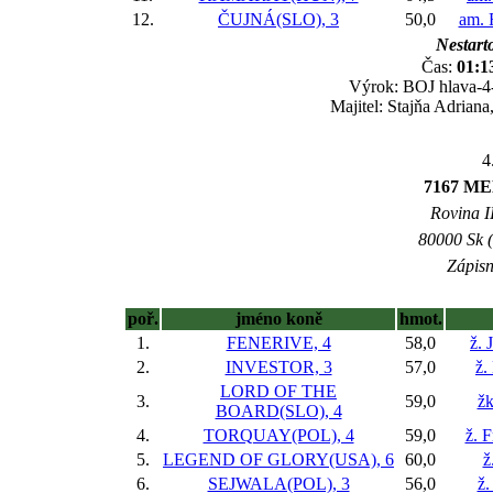
12.
ČUJNÁ(SLO), 3
50,0
am. 
Nestarto
Čas:
01:1
Výrok: BOJ hlava-4-
Majitel: Stajňa Adrian
4
7167 M
Rovina II
80000 Sk (
Zápisn
poř.
jméno koně
hmot.
1.
FENERIVE, 4
58,0
ž. 
2.
INVESTOR, 3
57,0
ž.
LORD OF THE
3.
59,0
žk
BOARD(SLO), 4
4.
TORQUAY(POL), 4
59,0
ž. 
5.
LEGEND OF GLORY(USA), 6
60,0
ž
6.
SEJWALA(POL), 3
56,0
ž.