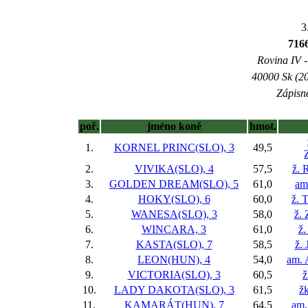
3
71
Rovina IV -
40000 Sk (20
Zápisné
poř.
jméno koně
hmot.
1.
KORNEL PRINC(SLO), 3
49,5
2.
VIVIKA(SLO), 4
57,5
ž. 
3.
GOLDEN DREAM(SLO), 5
61,0
am
4.
HOKY(SLO), 6
60,0
ž. 
5.
WANESA(SLO), 3
58,0
ž.
6.
WINCARA, 3
61,0
ž.
7.
KASTA(SLO), 7
58,5
ž. 
8.
LEON(HUN), 4
54,0
am. 
9.
VICTORIA(SLO), 3
60,5
ž
10.
LADY DAKOTA(SLO), 3
61,5
ž
11.
KAMARÁT(HUN), 7
64,5
am.