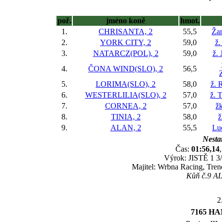
poř.
jméno koně
hmot.
1.
CHRISANTA, 2
55,5
Žan
2.
YORK CITY, 2
59,0
ž.
3.
NATARCZ(POL), 2
59,0
ž. 
4.
ČONA WIND(SLO), 2
56,5
5.
LORIMA(SLO), 2
58,0
ž. 
6.
WESTERLILIA(SLO), 2
57,0
ž. 
7.
CORNEA, 2
57,0
ž
8.
TINIA, 2
58,0
ž
9.
ALAN, 2
55,5
Lu
Nestar
Čas:
01:56,14
Výrok: JISTĚ 1 3/4
Majitel: Wrbna Racing, Tren
Kůň č.9 ALA
2
7165 H