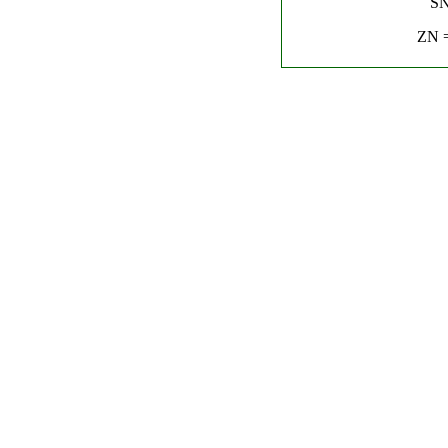
SN
ZN =