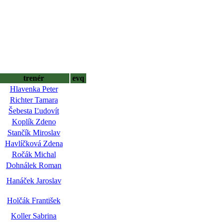
trenér
evq
Hlavenka Peter
Richter Tamara
Šebesta Ľudovít
Koplík Zdeno
Stančík Miroslav
Havlíčková Zdena
Ročák Michal
Dohnálek Roman
Hanáček Jaroslav
Holčák František
Koller Sabrina