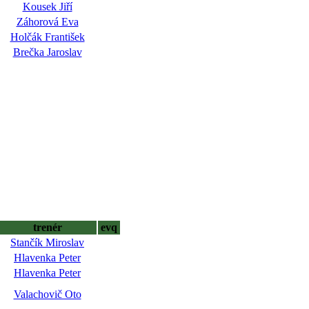
Kousek Jiří
Záhorová Eva
Holčák František
Brečka Jaroslav
trenér
evq
Stančík Miroslav
Hlavenka Peter
Hlavenka Peter
Valachovič Oto