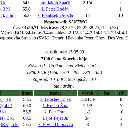
 kl
54,0
am. Jakub Spáčil
2 1/4
2
 3 hř
55,0
ž. Peter Hodáň
4
1
, 3 hř
56,0
ž. František Drozda
13
10
Nestartovali:
SANTINO
Čas:
01:50,71
, Mezičasy: (8,39-25,65-25,38-25,71-25,58)
Výrok: BOJ-3/4-krk-6-3/4-nos-hlava-2 1/2-3 1/4-2 1/4-1 1/2-2 1/4-4-
toopravovňa Strnisko (SVK), Trenér: Hlavenka Peter, Chov: Des Vere
. dostih, start 15:35:00
7100 Cena Starého hája
Rovina II - 1700 m, cena, 3letí a starší -
3.300 EUR (1650 - 760 - 495 - 230 - 165)
Zápisné: 0 + 0 Kč, Startujících: 10
Stav dráhy:
ě
hmot.
jezdec
výrok
čas
stč
, 4 kl
58,5
ž. Jaroslav Línek
LEHCE
8
 4 hř
60,0
ž. Róbert Šara
2 1/2
5
 kl
56,5
ž. Petr Foret
1/2
10
, 5 kl
60,5
Lajos Fejes Jr.
3/4
1
E), 5 kl
58,5
ž. Erwin Dubravka
3
3