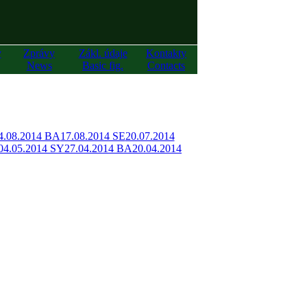
y
Zprávy
Zákl. údaje
Kontakty
News
Basic fig.
Contacts
4.08.2014 BA
17.08.2014 SE
20.07.2014
04.05.2014 SY
27.04.2014 BA
20.04.2014