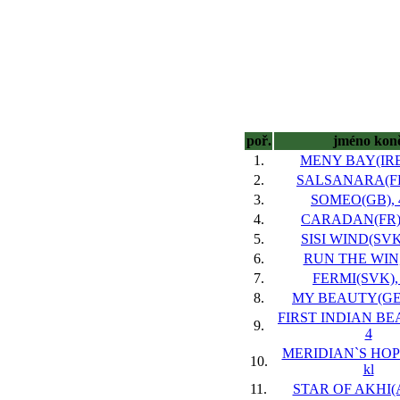
poř.
jméno kon
1.
MENY BAY(IRE)
2.
SALSANARA(FR)
3.
SOMEO(GB), 4
4.
CARADAN(FR), 
5.
SISI WIND(SVK)
6.
RUN THE WIN, 
7.
FERMI(SVK), 
8.
MY BEAUTY(GER)
FIRST INDIAN BE
9.
4
MERIDIAN`S HOPE
10.
kl
11.
STAR OF AKHI(A