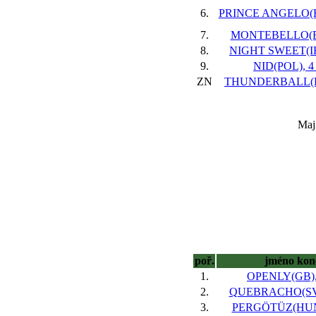
6.
PRINCE ANGELO(H
7.
MONTEBELLO(FR
8.
NIGHT SWEET(IRE
9.
NID(POL), 4 
ZN
THUNDERBALL(FR
Maji
poř.
jméno kon
1.
OPENLY(GB), 
2.
QUEBRACHO(SVK
3.
PERGÖTÜZ(HUN)