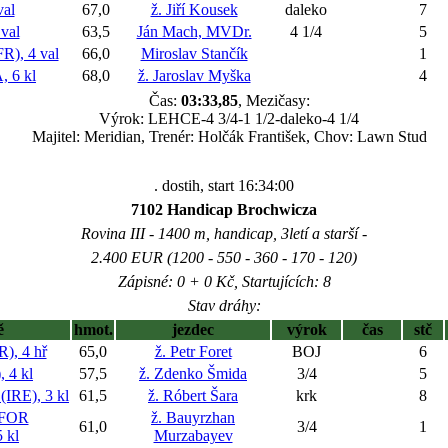
al
67,0
ž. Jiří Kousek
daleko
7
val
63,5
Ján Mach, MVDr.
4 1/4
5
), 4 val
66,0
Miroslav Stančík
1
 6 kl
68,0
ž. Jaroslav Myška
4
Čas:
03:33,85
, Mezičasy:
Výrok: LEHCE-4 3/4-1 1/2-daleko-4 1/4
Majitel: Meridian, Trenér: Holčák František, Chov: Lawn Stud
. dostih, start 16:34:00
7102 Handicap Brochwicza
Rovina III - 1400 m, handicap, 3letí a starší -
2.400 EUR (1200 - 550 - 360 - 170 - 120)
Zápisné: 0 + 0 Kč, Startujících: 8
Stav dráhy:
ě
hmot.
jezdec
výrok
čas
stč
, 4 hř
65,0
ž. Petr Foret
BOJ
6
 4 kl
57,5
ž. Zdenko Šmida
3/4
5
RE), 3 kl
61,5
ž. Róbert Šara
krk
8
FOR
ž. Bauyrzhan
61,0
3/4
1
 kl
Murzabayev