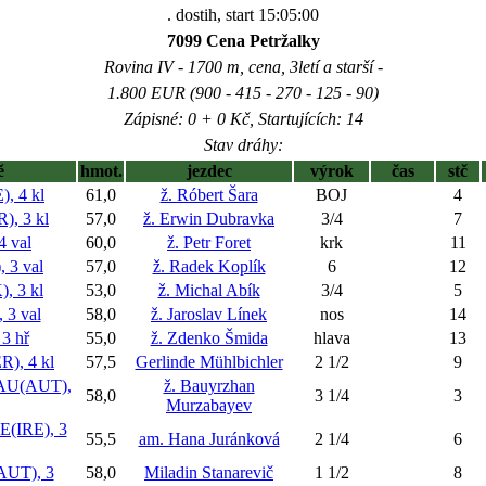
. dostih, start 15:05:00
7099 Cena Petržalky
Rovina IV - 1700 m, cena, 3letí a starší -
1.800 EUR (900 - 415 - 270 - 125 - 90)
Zápisné: 0 + 0 Kč, Startujících: 14
Stav dráhy:
ě
hmot.
jezdec
výrok
čas
stč
, 4 kl
61,0
ž. Róbert Šara
BOJ
4
, 3 kl
57,0
ž. Erwin Dubravka
3/4
7
 val
60,0
ž. Petr Foret
krk
11
3 val
57,0
ž. Radek Koplík
6
12
, 3 kl
53,0
ž. Michal Abík
3/4
5
3 val
58,0
ž. Jaroslav Línek
nos
14
3 hř
55,0
ž. Zdenko Šmida
hlava
13
, 4 kl
57,5
Gerlinde Mühlbichler
2 1/2
9
AU(AUT),
ž. Bauyrzhan
58,0
3 1/4
3
Murzabayev
(IRE), 3
55,5
am. Hana Juránková
2 1/4
6
UT), 3
58,0
Miladin Stanarevič
1 1/2
8