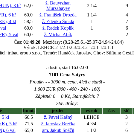
ž. Bauyrzhan
UN), 3 hř
62,0
2 1/4
9
Murzabayev
), 6 hř
60,0
ž. František Drozda
1 1/4
4
), 4 kl
58,5
ž. Zdenko Šmida
1
7
val
60,0
ž. Radek Koplík
1
6
), 5 val
60,0
ž. Michal Abík
2
Čas:
01:49,28
, Mezičasy: (8,28-25,61-25,07-24,94-24,84)
Výrok: LEHCE-2 1/2-1/2-3/4-3-2 1/4-1 1/4-1-1
tel: tribau group s.r.o., Trenér: Hanáček Jaroslav, Chov: Stiftung Gest.
. dostih, start 16:02:00
7101 Cena Satyry
Proutky - - 3000 m, cena, 4letí a starší -
1.600 EUR (800 - 400 - 240 - 160)
Zápisné: 0 + 0 Kč, Startujících: 7
Stav dráhy:
ě
hmot.
jezdec
výrok
čas
stč
5 kl
66,5
ž. Pavel Kašný
LEHCE
3
), 5 hř
71,5
ž. Jaroslav Brečka
4 3/4
2
, 6 val
65,0
am. Jakub Spáčil
1 1/2
6