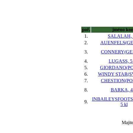
poř.
jméno ko
1.
SALALAH, 3
2.
AUENFELS(GER)
3.
CONNERY(GER)
4.
LUGASS, 5 
5.
GIORDANO(POL)
6.
WINDY STAR(SVK
7.
CHESTION(POL)
8.
BARKA, 4 
INBAILEYSFOOTST
9.
5 kl
Majit