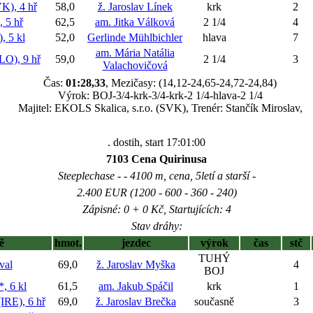
), 4 hř
58,0
ž. Jaroslav Línek
krk
2
 5 hř
62,5
am. Jitka Válková
2 1/4
4
 5 kl
52,0
Gerlinde Mühlbichler
hlava
7
am. Mária Natália
), 9 hř
59,0
2 1/4
3
Valachovičová
Čas:
01:28,33
, Mezičasy: (14,12-24,65-24,72-24,84)
Výrok: BOJ-3/4-krk-3/4-krk-2 1/4-hlava-2 1/4
Majitel: EKOLS Skalica, s.r.o. (SVK), Trenér: Stančík Miroslav,
. dostih, start 17:01:00
7103 Cena Quirinusa
Steeplechase - - 4100 m, cena, 5letí a starší -
2.400 EUR (1200 - 600 - 360 - 240)
Zápisné: 0 + 0 Kč, Startujících: 4
Stav dráhy:
ě
hmot.
jezdec
výrok
čas
stč
TUHÝ
val
69,0
ž. Jaroslav Myška
4
BOJ
 6 kl
61,5
am. Jakub Spáčil
krk
1
E), 6 hř
69,0
ž. Jaroslav Brečka
současně
3