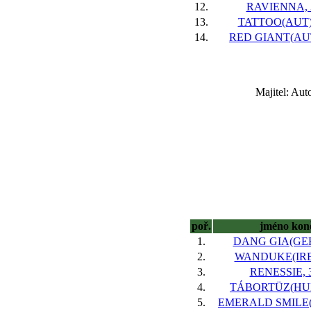
12.
RAVIENNA, 3
13.
TATTOO(AUT),
14.
RED GIANT(AUT)
Majitel: Au
poř.
jméno kon
1.
DANG GIA(GER)
2.
WANDUKE(IRE),
3.
RENESSIE, 3
4.
TÁBORTÜZ(HUN)
5.
EMERALD SMILE(IR