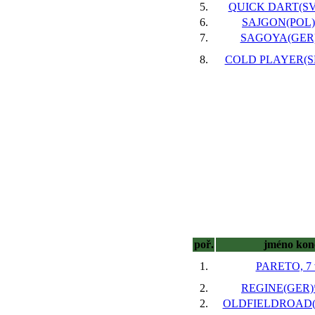
5.
QUICK DART(SVK
6.
SAJGON(POL),
7.
SAGOYA(GER),
8.
COLD PLAYER(SLO
poř.
jméno kon
1.
PARETO, 7 
2.
REGINE(GER)*,
2.
OLDFIELDROAD(IR