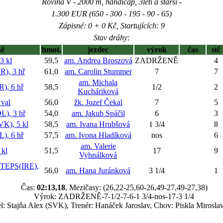
Rovina V - 2000 m, handicap, 3letí a starší -
1.300 EUR (650 - 300 - 195 - 90 - 65)
Zápisné: 0 + 0 Kč, Startujících: 9
Stav dráhy:
ně
hmot.
jezdec
výrok
čas
stč
 kl
59,5
am. Andrea Broszová
ZADRŽENĚ
4
, 3 hř
61,0
am. Carolin Stummer
7
7
am. Michala
, 6 hř
58,5
1/2
2
Kucháriková
val
56,0
žk. Jozef Čekal
7
5
, 3 hř
54,0
am. Jakub Spáčil
6
3
), 5 kl
58,5
am. Ivana Hrubšová
1 3/4
8
, 6 hř
57,5
am. Ivona Hladíková
nos
6
am. Valerie
kl
51,5
17
9
Vyhnálková
EPS(IRE),
56,0
am. Hana Juránková
3 1/4
1
Čas:
02:13,18
, Mezičasy: (26,22-25,60-26,49-27,49-27,38)
Výrok: ZADRŽENĚ-7-1/2-7-6-1 3/4-nos-17-3 1/4
el: Stajňa Alex (SVK), Trenér: Hanáček Jaroslav, Chov: Piskla Mirosl