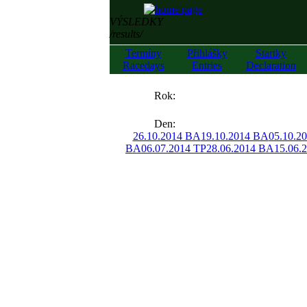
VÝSLEDKY
/results/
Termíny
Přihlášky
Startky
Racedays
Entries
Declaration
««
Rok:
»»
Den:
26.10.2014 BA
19.10.2014 BA
05.10.2
BA
06.07.2014 TP
28.06.2014 BA
15.06.