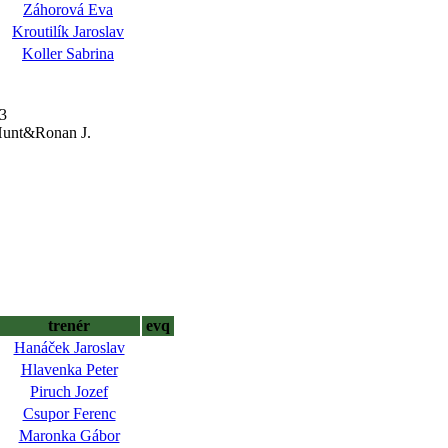
Záhorová Eva
Kroutilík Jaroslav
Koller Sabrina
13
 Hunt&Ronan J.
trenér
evq
Hanáček Jaroslav
Hlavenka Peter
Piruch Jozef
Csupor Ferenc
Maronka Gábor