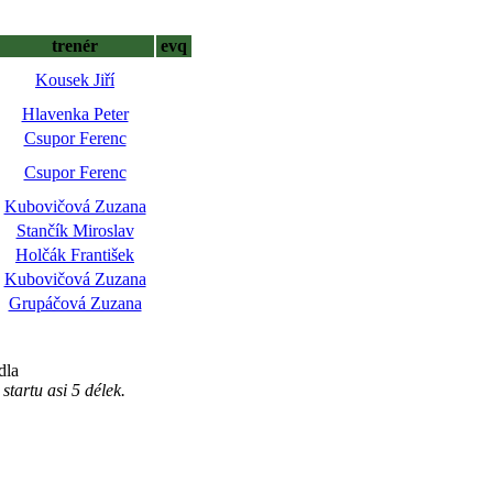
trenér
evq
Kousek Jiří
Hlavenka Peter
Csupor Ferenc
Csupor Ferenc
Kubovičová Zuzana
Stančík Miroslav
Holčák František
Kubovičová Zuzana
Grupáčová Zuzana
dla
tartu asi 5 délek.