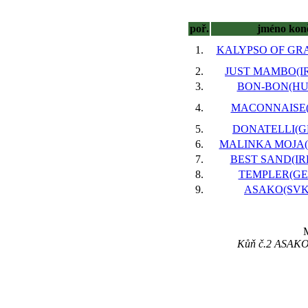
poř.
jméno kon
1.
KALYPSO OF GRAC
2.
JUST MAMBO(IRE
3.
BON-BON(HUN
4.
MACONNAISE(F
5.
DONATELLI(GE
6.
MALINKA MOJA(GB
7.
BEST SAND(IRE)
8.
TEMPLER(GER
9.
ASAKO(SVK)
M
Kůň č.2 ASAKO(SV