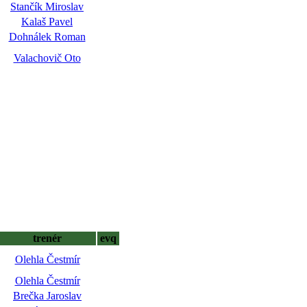
Stančík Miroslav
Kalaš Pavel
Dohnálek Roman
Valachovič Oto
trenér
evq
Olehla Čestmír
Olehla Čestmír
Brečka Jaroslav