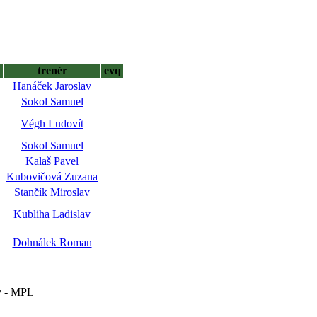
trenér
evq
Hanáček Jaroslav
Sokol Samuel
Végh Ludovít
Sokol Samuel
Kalaš Pavel
Kubovičová Zuzana
Stančík Miroslav
Kubliha Ladislav
Dohnálek Roman
av - MPL