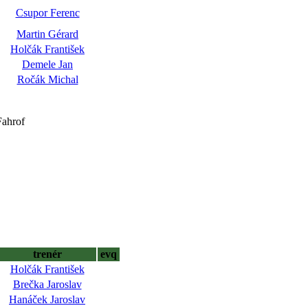
Csupor Ferenc
Martin Gérard
Holčák František
Demele Jan
Ročák Michal
Fahrof
trenér
evq
Holčák František
Brečka Jaroslav
Hanáček Jaroslav