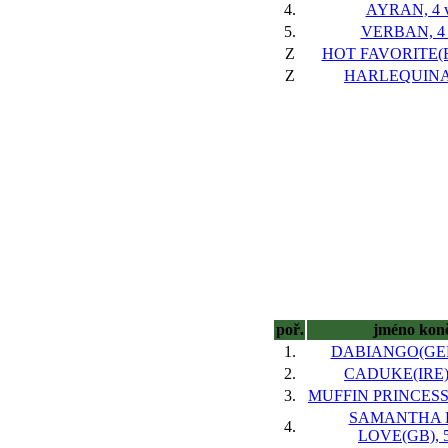
4.
AYRAN, 4 v
5.
VERBAN, 4 
Z
HOT FAVORITE(FR
Z
HARLEQUINA,
poř.
jméno kon
1.
DABIANGO(GER)
2.
CADUKE(IRE),
3.
MUFFIN PRINCESS(I
SAMANTHA 
4.
LOVE(GB), 5