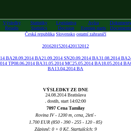
Výsledky
Statistiky
Legislativa
Avíza
Dokument
Results
Statistics
Decision
Foreign starts
Documents
Česká republika
Slovensko
ostatní zahraničí
2016
2015
2014
2013
2012
014 BA
28.09.2014 BA
21.09.2014 SN
20.09.2014 BA
31.08.2014 BA
2
2014 TP
08.06.2014 BA
31.05.2014 MC
25.05.2014 BA
18.05.2014 BA
BA
13.04.2014 BA
VÝSLEDKY ZE DNE
24.08.2014 Bratislava
. dostih, start 14:02:00
7097 Cena Tamilay
Rovina IV - 1200 m, cena, 2letí -
1.700 EUR (850 - 390 - 255 - 120 - 85)
Zápisné: 0 + 0 Kč, Startujících: 9