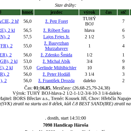
Stav dráhy:
ě
hmot.
jezdec
výrok
čas
stč
TUHÝ
IE, 2 hř
56,0
ž. Petr Foret
7
BOJ
), 2 kl
56,5
ž. Róbert Šara
hlava
6
), 2
57,5
Lajos Fejes Jr.
2 1/2
5
ž. Bauyrzhan
R), 2
55,0
1
4
Murzabayev
R), 2
56,0
ž. Zdenko Šmida
1/2
1
), 2 kl
53,0
ž. Michal Abík
3/4
9
, 2 kl
55,0
Gerlinde Mühlbichler
10
8
), 2
56,0
ž. Peter Hodáň
3 1/4
3
, 2
56,0
ž. František Drozda
daleko
2
Čas:
01:16,85
, Mezičasy: (26,68-25,79-24,38)
Výrok: TUHÝ BOJ-hlava-2 1/2-1-1/2-3/4-10-3 1/4-daleko
ajitel: BORS Břeclav a.s., Trenér: Kousek Jiří, Chov: Hřebčín Napaje
K) ztratil na startu asi 8 délek, kůň č.8 BEST SAND(IRE) ztratil na s
. dostih, start 14:31:00
7098 Handicap Hároša