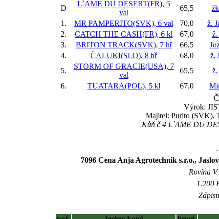
L`AME DU DESERT(FR), 5
D
65,5
žk
val
1.
MR PAMPERITO(SVK), 6 val
70,0
ž. 
2.
CATCH THE CASH(FR), 6 kl
67,0
ž.
3.
BRITON TRACK(SVK), 7 hř
66,5
Jo
4.
ČALUKI(SLO), 8 hř
68,0
ž.
STORM OF GRACIE(USA), 7
5.
65,5
ž
val
6.
TUATARA(POL), 5 kl
67,0
Mir
Č
Výrok: JIS
Majitel: Purito (SVK), 
Kůň č 4 L`AME DU DESER
.
7096 Cena Anja Agrotechnik s.r.o., Ja
Rovina V -
1.200 
Zápisn
poř.
jméno koně
hmot.