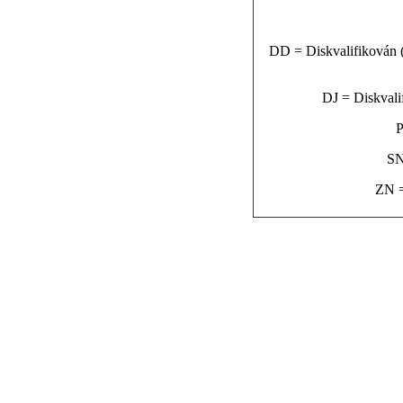
DD = Diskvalifikován (n
DJ = Diskvalif
P
SN
ZN =