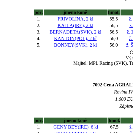
poř.
jméno koně
hmot.
1.
FRIVOLINA, 2 kl
55,5
ž.
2.
KAJLA(IRE), 2 kl
56,5
ž
3.
BERNADETA(SVK), 2 kl
56,5
ž.
4.
KANTON(POL), 2 hř
56,0
ž.
5.
BONNEY(SVK), 2 kl
56,0
ž. 
Č
Výr
Majitel: MPL Racing (SVK), Tre
.
7092 Cena AGRALL s
Rovina IV 
1.600 EUR
Zápisné
poř.
jméno koně
hmot.
1.
GENY BEY(IRE), 6 kl
67,5
ž