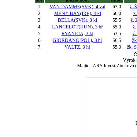
1.
VAN DAMME(SVK), 4 val
63,0
ž. 
2.
MENY BAY(IRE), 4 kl
66,0
ž
3.
BELLA(SVK), 3 kl
55,5
ž.
4.
LANCELOT(HUN), 3 hř
55,0
ž.
5.
RYANICA, 3 kl
53,5
ž.
6.
GIORDANO(POL), 3 hř
56,5
žk
7.
VALTZ, 3 hř
55,0
žk. 
Č
Výrok:
Majitel: ARS Invest Zimková 