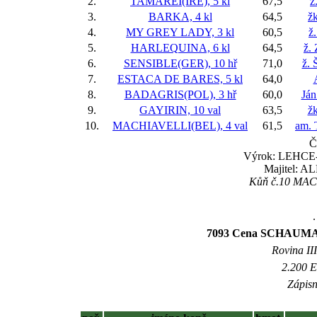
2.
TAMAREI(IRE), 5 kl
67,5
ž
3.
BARKA, 4 kl
64,5
ž
4.
MY GREY LADY, 3 kl
60,5
ž
5.
HARLEQUINA, 6 kl
64,5
ž.
6.
SENSIBLE(GER), 10 hř
71,0
ž. 
7.
ESTACA DE BARES, 5 kl
64,0
8.
BADAGRIS(POL), 3 hř
60,0
Já
9.
GAYIRIN, 10 val
63,5
žk
10.
MACHIAVELLI(BEL), 4 val
61,5
am. 
Č
Výrok: LEHCE-3 
Majitel: AL
Kůň č.10 MACH
.
7093 Cena SCHAUMANN
Rovina III
2.200 E
Zápisn