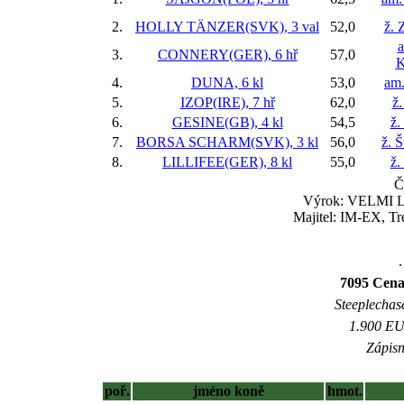
2.
HOLLY TÄNZER(SVK), 3 val
52,0
ž. 
a
3.
CONNERY(GER), 6 hř
57,0
K
4.
DUNA, 6 kl
53,0
am.
5.
IZOP(IRE), 7 hř
62,0
ž.
6.
GESINE(GB), 4 kl
54,5
ž.
7.
BORSA SCHARM(SVK), 3 kl
56,0
ž. 
8.
LILLIFEE(GER), 8 kl
55,0
ž.
Č
Výrok: VELMI LE
Majitel: IM-EX, Tr
.
7095 Cena
Steeplechase
1.900 EUR
Zápisn
poř.
jméno koně
hmot.