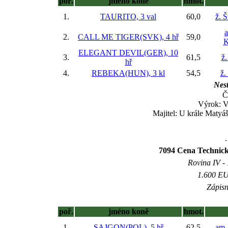
poř.
jméno koně
hmot.
1.
TAURITO, 3 val
60,0
ž. 
a
2.
CALL ME TIGER(SVK), 4 hř
59,0
K
ELEGANT DEVIL(GER), 10
3.
61,5
ž.
hř
4.
REBEKA(HUN), 3 kl
54,5
ž.
Nest
Č
Výrok: 
Majitel: U krále Matyá
.
7094 Cena Technické
Rovina IV - 
1.600 EUR
Zápisn
poř.
jméno koně
hmot.
1.
SAJGON(POL), 5 hř
62,5
am.