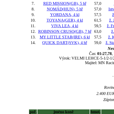
7.
RED MISSION(GB), 5 hř
57,0
8.
NOMÁD(HUN), 5 hř
57,0
Ist
9.
YORDANA, 4 kl
57,5
ž
10.
TOYANA(GER), 4 kl
61,5
ž. 
11.
VIVA LEA, 4 kl
59,5
ž. F
12.
ROBINSON CRUSO(GB), 7 hř
63,0
ž
13.
MY LITTLE STAR(IRE), 6 kl
57,5
ž. 
14.
QUICK DART(SVK), 4 hř
59,0
ž. St
Nes
Čas:
01:27,78
,
Výrok: VELMI LEHCE-5-1/2-1/2-kr
Majitel: MN Racin
.
Rovina
2.400 EUR 
Zápisn
poř.
jméno koně
hmot.