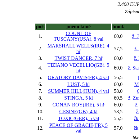
2.400 EUR 
Zápisné
poř.
jméno koně
hmot.
COUNT OF
1.
60,0
ž. 
TUSCANY(USA), 8 val
MARSHALL WELLS(IRE), 4
2.
57,5
ž.
hř
3.
TWIST DANCER, 7 hř
60,0
ž.
TIZIANO VECELLIO(GB), 5
4.
60,0
ž. St
hř
5.
ORATORY DAVIS(FR), 4 val
56,5
6.
LUST, 5 kl
60,0
Ma
7.
SUMMER HILL(HUN), 4 val
58,0
G
8.
STINGA, 5 kl
60,5
ž. Zu
9.
CONAN ROY(IRE), 5 hř
60,0
ž.
10.
GESINE(GB), 4 kl
58,5
ž
11.
TOXIC(GER), 5 val
55,5
žk
PEACE OF GRACIE(FR), 5
12.
57,0
žk
val
Nes