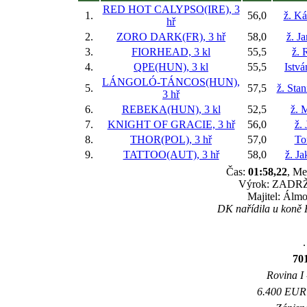
RED HOT CALYPSO(IRE), 3
1.
56,0
ž. Ká
hř
2.
ZORO DARK(FR), 3 hř
58,0
ž. J
3.
FIORHEAD, 3 kl
55,5
ž. 
4.
QPE(HUN), 3 kl
55,5
Istv
LÁNGOLÓ-TÁNCOS(HUN),
5.
57,5
ž. Sta
3 hř
6.
REBEKA(HUN), 3 kl
52,5
ž. 
7.
KNIGHT OF GRACIE, 3 hř
56,0
ž.
8.
THOR(POL), 3 hř
57,0
To
9.
TATTOO(AUT), 3 hř
58,0
ž. J
Čas:
01:58,22
, Me
Výrok: ZADRŽE
Majitel: Álmo
DK nařídila u koně
.
70
Rovina I 
6.400 EUR 