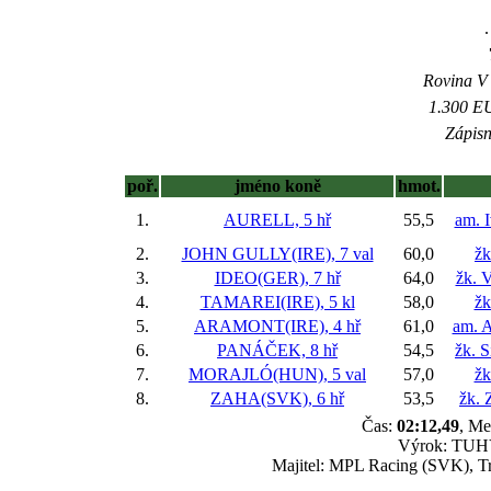
.
Rovina V -
1.300 EU
Zápisn
poř.
jméno koně
hmot.
1.
AURELL, 5 hř
55,5
am. 
2.
JOHN GULLY(IRE), 7 val
60,0
žk
3.
IDEO(GER), 7 hř
64,0
žk. 
4.
TAMAREI(IRE), 5 kl
58,0
žk
5.
ARAMONT(IRE), 4 hř
61,0
am. 
6.
PANÁČEK, 8 hř
54,5
žk. 
7.
MORAJLÓ(HUN), 5 val
57,0
žk
8.
ZAHA(SVK), 6 hř
53,5
žk. 
Čas:
02:12,49
, Me
Výrok: TUHÝ
Majitel: MPL Racing (SVK), Tr