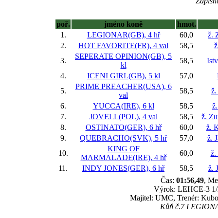
Zápisné
poř.
jméno koně
hmot.
1.
LEGIONAR(GB), 4 hř
60,0
ž.
2.
HOT FAVORITE(FR), 4 val
58,5
ž
SEPERATE OPINION(GB), 5
3.
58,5
Ist
kl
4.
ICENI GIRL(GB), 5 kl
57,0
PRIME PREACHER(USA), 6
5.
58,5
ž.
val
6.
YUCCA(IRE), 6 kl
58,5
ž
7.
JOVELL(POL), 4 val
58,5
ž. Z
8.
OSTINATO(GER), 6 hř
60,0
ž. 
9.
QUEBRACHO(SVK), 5 hř
57,0
ž. 
KING OF
10.
60,0
ž.
MARMALADE(IRE), 4 hř
11.
INDY JONES(GER), 6 hř
58,5
ž. 
Čas:
01:56,49
, Me
Výrok: LEHCE-3 1/2-
Majitel: UMC, Trenér: Kubov
Kůň č.7 LEGIONAR