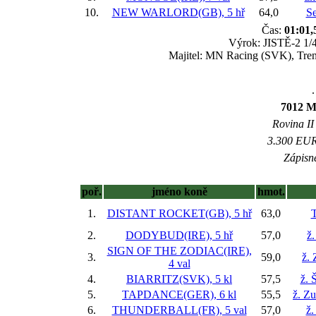
10.
NEW WARLORD(GB), 5 hř
64,0
Se
Čas:
01:01,
Výrok: JISTĚ-2 1/4-
Majitel: MN Racing (SVK), Trené
.
7012 M
Rovina II 
3.300 EUR 
Zápisné
poř.
jméno koně
hmot.
1.
DISTANT ROCKET(GB), 5 hř
63,0
T
2.
DODYBUD(IRE), 5 hř
57,0
ž
SIGN OF THE ZODIAC(IRE),
3.
59,0
ž.
4 val
4.
BIARRITZ(SVK), 5 kl
57,5
ž. 
5.
TAPDANCE(GER), 6 kl
55,5
ž. Z
6.
THUNDERBALL(FR), 5 val
57,0
ž.