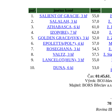
poř.
jméno koně
hmot.
1.
SALIENT OF GRACIE, 3 hř
55,0
ž
2.
SALALAH, 3 kl
57,0
ž.
3.
ATHABASCA, 6 kl
61,0
ž. 
4.
IZOP(IRE), 7 hř
62,0
ž
5.
GOLDEN GRACE(SVK), 3 kl
52,0
ž.
6.
EPOLETTA(POL*), 4 kl
57,0
M
7.
ROSEGHANA, 3 kl
54,5
ž.
8.
VALTZ, 3 hř
57,5
ž. St
9.
LANCELOT(HUN), 3 hř
55,0
10.
DUNA, 6 kl
53,0
Čas:
01:45,61
,
Výrok: BOJ-hlava
Majitel: BORS Břeclav a.s.
.
70
Rovina III