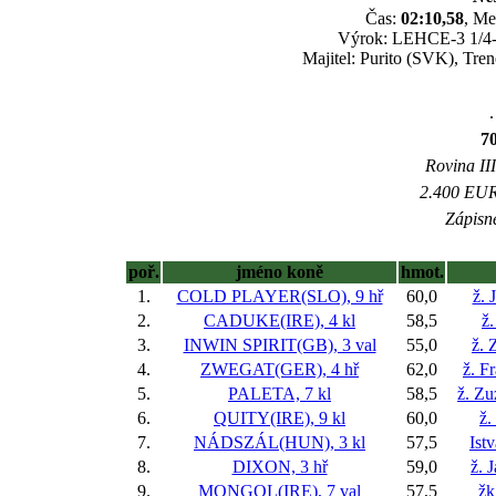
Čas:
02:10,58
, Me
Výrok: LEHCE-3 1/4-no
Majitel: Purito (SVK), Tre
.
7
Rovina III
2.400 EUR 
Zápisné
poř.
jméno koně
hmot.
1.
COLD PLAYER(SLO), 9 hř
60,0
ž. 
2.
CADUKE(IRE), 4 kl
58,5
ž.
3.
INWIN SPIRIT(GB), 3 val
55,0
ž. 
4.
ZWEGAT(GER), 4 hř
62,0
ž. F
5.
PALETA, 7 kl
58,5
ž. Z
6.
QUITY(IRE), 9 kl
60,0
ž.
7.
NÁDSZÁL(HUN), 3 kl
57,5
Ist
8.
DIXON, 3 hř
59,0
ž. 
9.
MONGOL(IRE), 7 val
57,5
žk