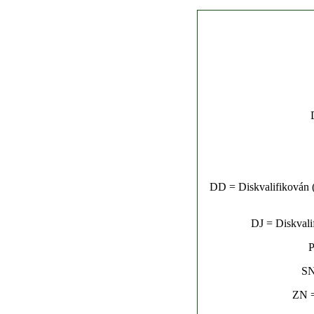
DD = Diskvalifikován (n
DJ = Diskvalif
P
SN
ZN =