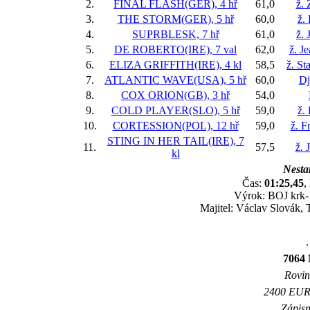
2.
FINAL FLASH(GER), 4 hř
61,0
ž.
3.
THE STORM(GER), 5 hř
60,0
ž.
4.
SUPRBLESK, 7 hř
61,0
ž. 
5.
DE ROBERTO(IRE), 7 val
62,0
ž. J
6.
ELIZA GRIFFITH(IRE), 4 kl
58,5
ž. St
7.
ATLANTIC WAVE(USA), 5 hř
60,0
Dj
8.
COX ORION(GB), 3 hř
54,0
9.
COLD PLAYER(SLO), 5 hř
59,0
ž.
10.
CORTESSION(POL), 12 hř
59,0
ž. F
STING IN HER TAIL(IRE), 7
11.
57,5
ž. 
kl
Nestar
Čas:
01:25,45
,
Výrok: BOJ krk-1
Majitel: Václav Slovák,
.
7064 
Rovina
2400 EUR 
Zápisn