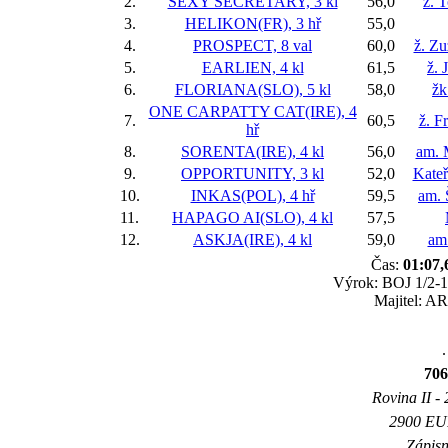
2.
SEXY SECRETARY, 3 kl
56,0
ž. 
3.
HELIKON(FR), 3 hř
55,0
4.
PROSPECT, 8 val
60,0
ž. Z
5.
EARLIEN, 4 kl
61,5
ž. 
6.
FLORIANA(SLO), 5 kl
58,0
žk
ONE CARPATTY CAT(IRE), 4
7.
60,5
ž. F
hř
8.
SORENTA(IRE), 4 kl
56,0
am. 
9.
OPPORTUNITY, 3 kl
52,0
Kateř
10.
INKAS(POL), 4 hř
59,5
am. 
11.
HAPAGO AI(SLO), 4 kl
57,5
12.
ASKJA(IRE), 4 kl
59,0
am
Čas:
01:07,
Výrok: BOJ 1/2-1/
Majitel: AR
.
706
Rovina II - 
2900 EUR
Zápisn