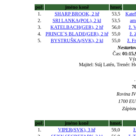
poř.
jméno koně
hmot.
1.
SHARP BROOK, 2 hř
53,5
Kateř
2.
SRI LANKA(POL), 2 kl
53,5
am
3.
KATELBACH(GER), 2 hř
56,0
ž. 
4.
PRINCE`S BLADE(GER), 2 hř
55,0
ž.
5.
BYSTRUŠKA(SVK), 2 kl
55,0
ž. F
Nestartov
Čas:
01:15,
Výr
Majitel: Stáj Latén, Trenér:
.
7
Rovina IV 
1700 EUR
Zápisné
poř.
jméno koně
hmot.
1.
VIPER(SVK), 3 hř
59,0
ž