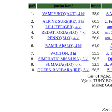
poř.
jméno koně
hmot.
1.
VAMPYBOY(AUT), 4 hř
58,0
ž. 
2.
ALPINE SURI(IRE), 3 hř
60,5
ž. F
3.
LILLIFEE(GER), 4 kl
62,0
am
4.
REDATTORIA(SLO), 4 kl
56,0
am. 
5.
PENNY(SLO), 4 kl
56,0
am. 
6.
RAMIL AI(SLO), 4 hř
61,0
7.
WOLTON, 3 hř
55,5
ž. 
8.
SIMPHATIC MISS(USA), 3 kl
58,5
Dj
9.
SUMAGA(SLO), 6 kl
52,5
žk. 
10.
QUEEN BARBARA(IRE), 6 kl
58,5
ž. 
Čas:
01:42,62
,
Výrok: TUHÝ BOJ k
Majitel: GG
.
Rovina