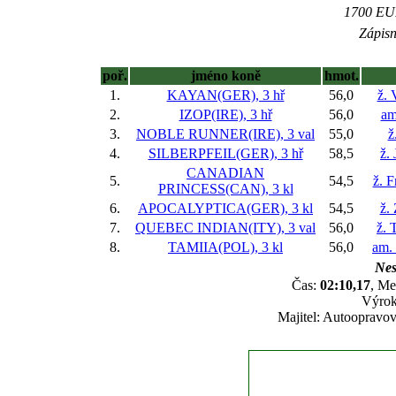
1700 EUR
Zápisn
poř.
jméno koně
hmot.
1.
KAYAN(GER), 3 hř
56,0
ž. 
2.
IZOP(IRE), 3 hř
56,0
am
3.
NOBLE RUNNER(IRE), 3 val
55,0
ž
4.
SILBERPFEIL(GER), 3 hř
58,5
ž.
CANADIAN
5.
54,5
ž. F
PRINCESS(CAN), 3 kl
6.
APOCALYPTICA(GER), 3 kl
54,5
ž.
7.
QUEBEC INDIAN(ITY), 3 val
56,0
ž. 
8.
TAMIIA(POL), 3 kl
56,0
am.
Nes
Čas:
02:10,17
, Me
Výrok
Majitel: Autoopravov