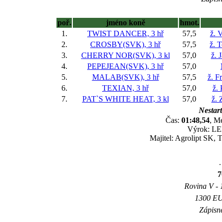
poř.
jméno koně
hmot.
1.
TWIST DANCER, 3 hř
57,5
ž. 
2.
CROSBY(SVK), 3 hř
57,5
ž. 
3.
CHERRY NOR(SVK), 3 kl
57,0
ž. 
4.
PEPEJEAN(SVK), 3 hř
57,0
5.
MALAB(SVK), 3 hř
57,5
ž. F
6.
TEXIAN, 3 hř
57,0
ž. 
7.
PAT`S WHITE HEAT, 3 kl
57,0
ž.
Nestart
Čas:
01:48,54
, M
Výrok: LEH
Majitel: Agrolipt SK, T
.
7
Rovina V - 1
1300 EUR
Zápisné