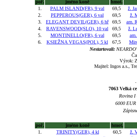
poř.
jméno koně
hmot.
1.
PALM ISLAND(FR), 9 val
69,5
ž. J
2.
PEPPEROUS(GER), 6 val
69,5
ž. 
3.
ELEGANT DEVIL(GER), 6 hř
69,5
am. 
4.
RAVENSWOOD(SLO), 10 val
69,5
ž. L
5.
MONTINELLO(FR), 6 val
69,5
am.
6.
KSIEŽNA VEGAS(POL), 5 kl
67,5
Mir
Nestartovali:
NEARDOW
Ča
Výrok: 
Majitel: Ingos a.s., T
.
7063 Velká ce
Rovina I 
6000 EUR (
Zápisné
poř.
jméno koně
hmot.
1.
TRINITY(GER), 4 kl
60,5
ž. 