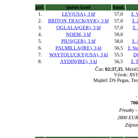
poř.
jméno koně
hmot.
1.
LEV(USA), 3 hř
57,0
ž. 
2.
BRITON TRACK(SVK), 3 hř
57,0
ž.
3.
OGLALA(GER), 3 hř
57,0
ž.
4.
NOEM, 3 hř
59,0
5.
PIUS(GER), 3 hř
58,0
ž. 
6.
PALMILLA(IRE), 3 kl
56,5
ž. St
7.
WAYTOLUCKY(USA), 3 kl
55,5
Dj
8.
AYDIN(IRE), 3 kl
56,5
ž. 
Čas:
02:37,35
, Mezič
Výrok: JIST
Majitel: DS Pegas, Tr
.
706
Proutky - 
2800 EUR 
Zápisn