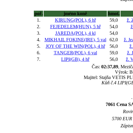
poř.
jméno koně
hmot.
1.
KIRUNG(POL), 6 hř
59,0
ž.
2.
FEJEDELEM(HUN), 5 hř
54,0
ž
3.
JAREDA(POL), 4 kl
54,0
4.
MIKHAIL FOKINE(IRE), 5 val
62,0
ž. J
5.
JOY OF THE WIN(POL), 4 hř
56,0
ž
6.
TANGER(POL), 6 val
59,0
ž. 
7.
LIPI(GB), 4 hř
56,0
ž. 
Čas:
02:37,89
, Mezič
Výrok: BO
Majitel: Stajňa VETIS PL
Kůň č.4 LIPI(GB
.
7061 Cena SA
Rovin
5700 EUR (
Zápisn