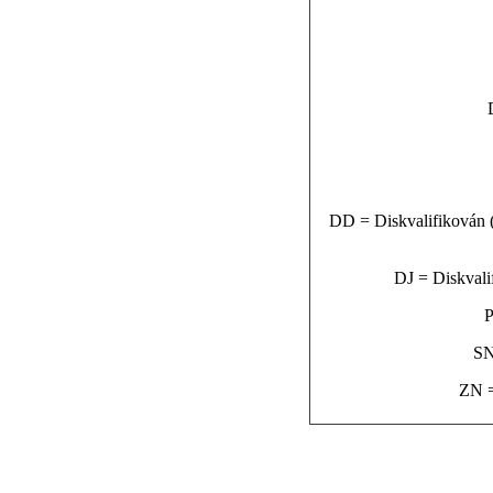
DD = Diskvalifikován (n
DJ = Diskvalif
P
SN
ZN =