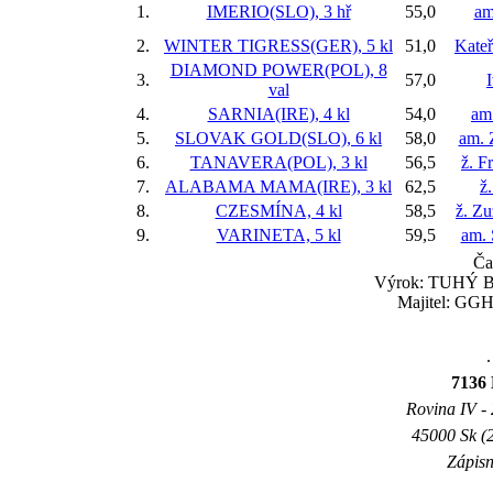
1.
IMERIO(SLO), 3 hř
55,0
am
2.
WINTER TIGRESS(GER), 5 kl
51,0
Kateř
DIAMOND POWER(POL), 8
3.
57,0
val
4.
SARNIA(IRE), 4 kl
54,0
am
5.
SLOVAK GOLD(SLO), 6 kl
58,0
am. 
6.
TANAVERA(POL), 3 kl
56,5
ž. F
7.
ALABAMA MAMA(IRE), 3 kl
62,5
ž
8.
CZESMÍNA, 4 kl
58,5
ž. Z
9.
VARINETA, 5 kl
59,5
am. 
Ča
Výrok: TUHÝ BOJ
Majitel: GGH
.
7136 
Rovina IV - 
45000 Sk (2
Zápisn