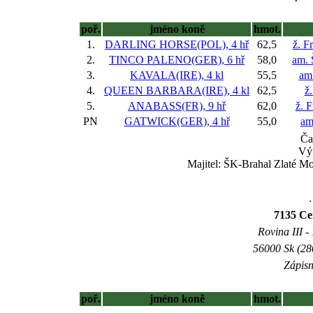
poř.
jméno koně
hmot.
1.
DARLING HORSE(POL), 4 hř
62,5
ž. F
2.
TINCO PALENO(GER), 6 hř
58,0
am. 
3.
KAVALA(IRE), 4 kl
55,5
am
4.
QUEEN BARBARA(IRE), 4 kl
62,5
ž
5.
ANABASS(FR), 9 hř
62,0
ž. 
PN
GATWICK(GER), 4 hř
55,0
am
Ča
Vý
Majitel: ŠK-Brahal Zlaté M
.
7135 Ce
Rovina III -
56000 Sk (28
Zápisn
poř.
jméno koně
hmot.