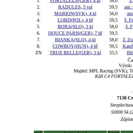
1.
FORTALEZA(GER), 4 kl
58,0
ž
2.
RADULES, 5 val
59,5
am. 
3.
MARION(SVK), 4 kl
56,0
am
4.
LORD(POL), 4 hř
59,5
ž. F
5.
BORA(SLO), 3 kl
58,0
ž. 
6.
DOUCE PARIS(GER), 7 hř
59,5
7.
BIANKA(SLO), 4 kl
58,0
ž. Z
8.
COWBOY(HUN), 4 hř
59,5
Kateř
ZN
TRUE BELLE(GER), 3 kl
55,5
Bi
Ča
Výrok: 
Majitel: MPL Racing (SVK), Tre
Kůň č.4 FORTALEZA
.
7138 Ce
Steeplechase
50000 Sk (2
Zápisn