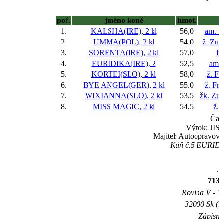
poř.
jméno koně
hmot.
1.
KALSHA(IRE), 2 kl
56,0
am. 
2.
UMMA(POL), 2 kl
54,0
ž. Z
3.
SORENTA(IRE), 2 kl
57,0
4.
EURIDIKA(IRE), 2
52,5
am
5.
KORTEI(SLO), 2 kl
58,0
ž. 
6.
BYE ANGEL(GER), 2 kl
55,0
ž. F
7.
WIXIANNA(SLO), 2 kl
53,5
žk. Z
8.
MISS MAGIC, 2 kl
54,5
ž
Ča
Výrok: JIS
Majitel: Autoopravov
Kůň č.5 EURIDIK
.
71
Rovina V - 1
32000 Sk (
Zápisn