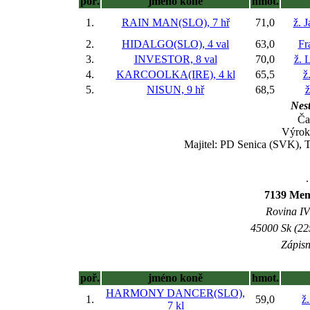
poř.
jméno koně
hmot.
1.
RAIN MAN(SLO), 7 hř
71,0
ž. 
2.
HIDALGO(SLO), 4 val
63,0
Fr
3.
INVESTOR, 8 val
70,0
ž. 
4.
KARCOOLKA(IRE), 4 kl
65,5
ž
5.
NISUN, 9 hř
68,5
ž
Nest
Ča
Výrok
Majitel: PD Senica (SVK), 
.
7139 Mem
Rovina IV 
45000 Sk (22
Zápisn
poř.
jméno koně
hmot.
HARMONY DANCER(SLO),
1.
59,0
ž
7 kl