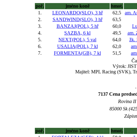
poř.
jméno koně
hmot.
1.
LEONARDO(SLO), 3 hř
62,5
am. A
2.
SANDWIND(SLO), 3 hř
63,5
3.
BANZAJ(POL), 5 hř
60,0
Lu
4.
SAZBA, 6 kl
49,5
am. 
5.
NEXT(POL), 5 val
64,0
žk.
6.
USALIA(POL), 7 kl
62,0
am
7.
FORMENTA(GB), 7 kl
51,5
am
Ča
Výrok: JISTĚ
Majitel: MPL Racing (SVK), Tr
.
7137 Cena predse
Rovina II 
85000 Sk (425
Zápisn
poř.
jméno koně
hmot.