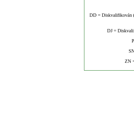
DD = Diskvalifikován (n
DJ = Diskvalif
P
SN
ZN =