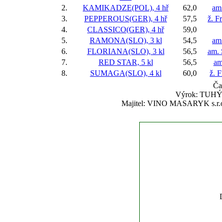
2.
KAMIKADZE(POL), 4 hř
62,0
am
3.
PEPPEROUS(GER), 4 hř
57,5
ž. F
4.
CLASSICO(GER), 4 hř
59,0
5.
RAMONA(SLO), 3 kl
54,5
am
6.
FLORIANA(SLO), 3 kl
56,5
am. 
7.
RED STAR, 5 kl
56,5
am
8.
SUMAGA(SLO), 4 kl
60,0
ž. 
Ča
Výrok: TUHÝ B
Majitel: VINO MASARYK s.r.o