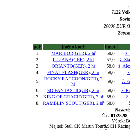
.
7122 Vel
Rovin
20000 EUR (10
Zápisn
poř.
jméno koně
hmot.
1.
MARIBOR(GER), 2 hř
58,0
ž.
2.
ILLIANA(GER), 2 kl
57,0
ž. St
3.
ORIANTO(GER), 2 hř
58,0
ž. Al
4.
FINAL FLASH(GER), 2 hř
58,0
ž
ROCKY RACCOON(GER), 2
5.
58,0
ž. E
hř
6.
SO FANTASTIC(GB), 2 hř
58,0
ž. R
7.
KING OF GRACIE(GER), 2 hř
58,0
ž.
8.
RAMBLIN SCOUT(GER), 2 hř
58,0
Nestarto
Čas:
01:28,98
,
Výrok: BO
Majitel: Stall CK Martin Tour&SCH Racing 