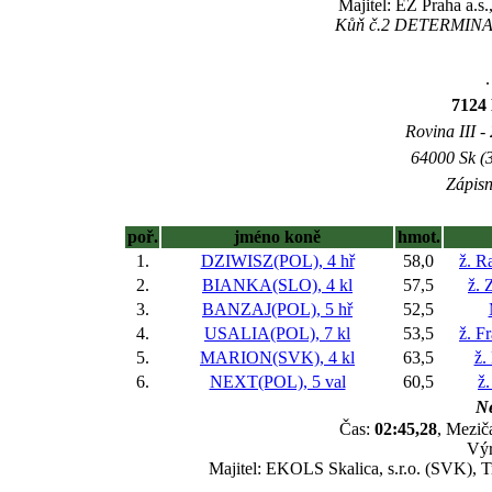
Majitel: EŽ Praha a.s
Kůň č.2 DETERMINACJ
.
7124
Rovina III -
64000 Sk (3
Zápisn
poř.
jméno koně
hmot.
1.
DZIWISZ(POL), 4 hř
58,0
ž. R
2.
BIANKA(SLO), 4 kl
57,5
ž. 
3.
BANZAJ(POL), 5 hř
52,5
4.
USALIA(POL), 7 kl
53,5
ž. F
5.
MARION(SVK), 4 kl
63,5
ž.
6.
NEXT(POL), 5 val
60,5
ž.
Ne
Čas:
02:45,28
, Mezič
Výr
Majitel: EKOLS Skalica, s.r.o. (SVK), 