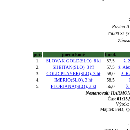
.
Rovina II 
75000 Sk (3
Zápisn
poř.
jméno koně
hmot.
1.
SLOVAK GOLD(SLO), 6 kl
57,5
ž. 
2.
SHEITAN(SLO), 3 hř
57,5
ž. Al
3.
COLD PLAYER(SLO), 3 hř
58,0
ž. R
4.
IMERIO(SLO), 3 hř
58,5
5.
FLORIANA(SLO), 3 kl
56,0
ž.
Nestartovali:
HARMONY
Čas:
01:15,
Výrok: 
Majitel: FeD, sp
.