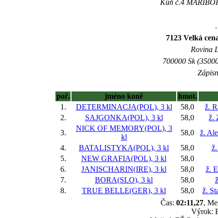
Kůň č.4 MARIBOR(
.
7123 Velká cen
Rovina L 
700000 Sk (35000
Zápisn
poř.
jméno koně
hmot.
1.
DETERMINACJA(POL), 3 kl
58,0
ž. R
2.
SAJGONKA(POL), 3 kl
58,0
ž.
NICK OF MEMORY(POL), 3
3.
58,0
ž. Al
kl
4.
BATALISTYKA(POL), 3 kl
58,0
ž.
5.
NEW GRAFIA(POL), 3 kl
58,0
6.
JANISCHARIN(IRE), 3 kl
58,0
ž. 
7.
BORA(SLO), 3 kl
58,0
8.
TRUE BELLE(GER), 3 kl
58,0
ž. St
Čas:
02:11,27
, Me
Výrok: B