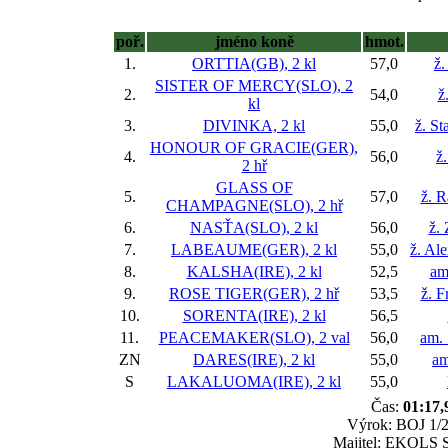
poř.
jméno koně
hmot.
1.
ORTTIA(GB), 2 kl
57,0
ž.
SISTER OF MERCY(SLO), 2
2.
54,0
ž
kl
3.
DIVINKA, 2 kl
55,0
ž. St
HONOUR OF GRACIE(GER),
4.
56,0
ž
2 hř
GLASS OF
5.
57,0
ž. R
CHAMPAGNE(SLO), 2 hř
6.
NASŤA(SLO), 2 kl
56,0
ž.
7.
LABEAUME(GER), 2 kl
55,0
ž. Al
8.
KALSHA(IRE), 2 kl
52,5
am
9.
ROSE TIGER(GER), 2 hř
53,5
ž. F
10.
SORENTA(IRE), 2 kl
56,5
11.
PEACEMAKER(SLO), 2 val
56,0
am. 
ZN
DARES(IRE), 2 kl
55,0
am
S
LAKALUOMA(IRE), 2 kl
55,0
Čas:
01:17,
Výrok: BOJ 1/2-
Majitel: EKOLS Sk