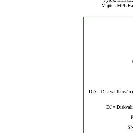
Výrok: LEHCE 2 
Majitel: MPL Ra
DD = Diskvalifikován (n
DJ = Diskvalif
P
SN