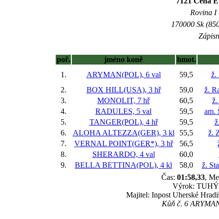
7121 Cena E
Rovina I 
170000 Sk (850
Zápisn
poř.
jméno koně
hmot.
1.
ARYMAN(POL), 6 val
59,5
ž.
2.
BOX HILL(USA), 3 hř
59,0
ž. R
3.
MONOLIT, 7 hř
60,5
ž.
4.
RADULES, 5 val
59,5
am. 
5.
TANGER(POL), 4 hř
59,5
ž
6.
ALOHA ALTEZZA(GER), 3 kl
55,5
ž. 
7.
VERNAL POINT(GER*), 3 hř
56,5
8.
SHERARDO, 4 val
60,0
9.
BELLA BETTINA(POL), 4 kl
58,0
ž. St
Čas:
01:58,33
, Me
Výrok: TUHÝ B
Majitel: Inpost Uherské Hra
Kůň č. 6 ARYMAN(