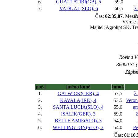
6.
GUALLATIRI(GB), 5
59,0
7.
VADUAL(SLO), 6
60,5
ž
Čas:
02:35,87
, Mezič
Výrok: 
Majitel: Agrolipt SK, Tr
Rovina V -
36000 Sk (
Zápisn
poř.
jméno koně
hmot.
1.
GATWICK(GER), 4
57,5
ž
2.
KAVALA(IRE), 4
53,5
Veron
3.
SANTA LUCIA(SLO), 4
55,0
am
4.
ISALIK(GER), 3
59,0
ž
5.
BELLE AMIE(SLO), 3
54,0
6.
WELLINGTON(SLO), 3
54,0
Pe
Čas:
01:10,