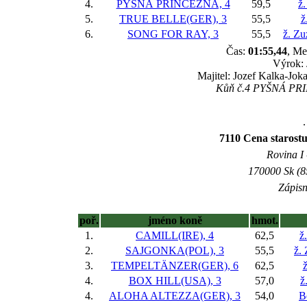
4.
PYŠNÁ PRINCEZNA, 4
59,5
ž.
5.
TRUE BELLE(GER), 3
55,5
ž
6.
SONG FOR RAY, 3
55,5
ž. Z
Čas:
01:55,44
, Me
Výrok: 
Majitel: Jozef Kalka-Jok
Kůň č.4 PYŠNÁ PRIN
.
7110 Cena starostu
Rovina I 
170000 Sk (8
Zápisn
poř.
jméno koně
hmot.
1.
CAMILL(IRE), 4
62,5
ž
2.
SAJGONKA(POL), 3
55,5
ž.
3.
TEMPELTÄNZER(GER), 6
62,5
4.
BOX HILL(USA), 3
57,0
ž
4.
ALOHA ALTEZZA(GER), 3
54,0
B