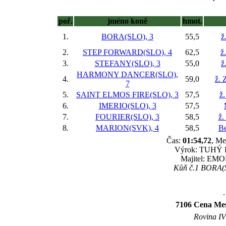
poř.
jméno koně
hmot.
1.
BORA(SLO), 3
55,5
ž
2.
STEP FORWARD(SLO), 4
62,5
ž
3.
STEFANY(SLO), 3
55,0
ž
HARMONY DANCER(SLO),
4.
59,0
ž. 
7
5.
SAINT ELMOS FIRE(SLO), 3
57,5
ž.
6.
IMERIO(SLO), 3
57,5
7.
FOURIER(SLO), 3
58,5
ž.
8.
MARION(SVK), 4
58,5
Be
Čas:
01:54,72
, Me
Výrok: TUHÝ BO
Majitel: EMOP
Kůň č.1 BORA(SL
.
7106 Cena Mest
Rovina IV 