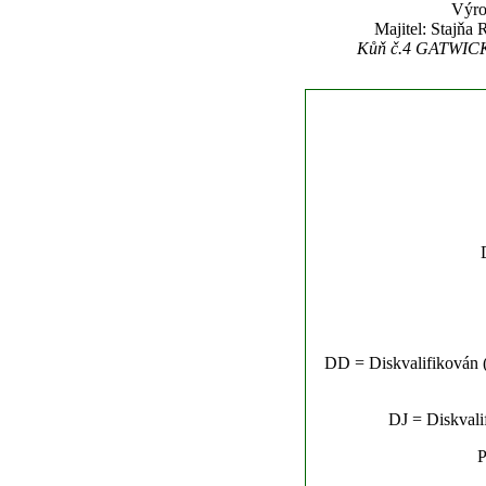
Výro
Majitel: Stajňa
Kůň č.4 GATWICK(
DD = Diskvalifikován (n
DJ = Diskvalif
P