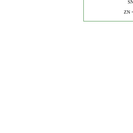
SN
ZN =