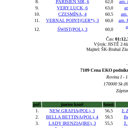
8.
PARISIEN SIR, 6
62,0
am. 
9.
VERY LUCK, 6
63,0
a
10.
CZESMÍNA, 4
60,5
am.
11.
VERNAL POINT(GER*), 3
60,0
am. J
a
12.
ŚWIST(POL), 3
60,0
Čas:
01:12,
Výrok: JISTĚ 2-hla
Majitel: ŠK-Brahal Zla
.
7109 Cena EKO podniku 
Rovina I - 1
170000 Sk (8
Zápisn
poř.
jméno koně
hmot.
1.
NEW GRAFIA(POL), 3
56,5
ž. 
2.
BELLA BETTINA(POL), 4
59,5
Be
3.
LADY IRENZIA(IRE), 3
55,5
ž.