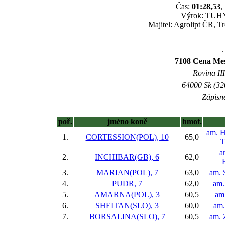
Čas:
01:28,53
,
Výrok: TUHÝ 
Majitel: Agrolipt ČR, T
.
7108 Cena Mest
Rovina III
64000 Sk (32
Zápisné
poř.
jméno koně
hmot.
am. H
1.
CORTESSION(POL), 10
65,0
T
a
2.
INCHIBAR(GB), 6
62,0
3.
MARIAN(POL), 7
63,0
am. 
4.
PUDR, 7
62,0
am.
5.
AMARNA(POL), 3
60,5
am.
6.
SHEITAN(SLO), 3
60,0
am.
7.
BORSALINA(SLO), 7
60,5
am. 