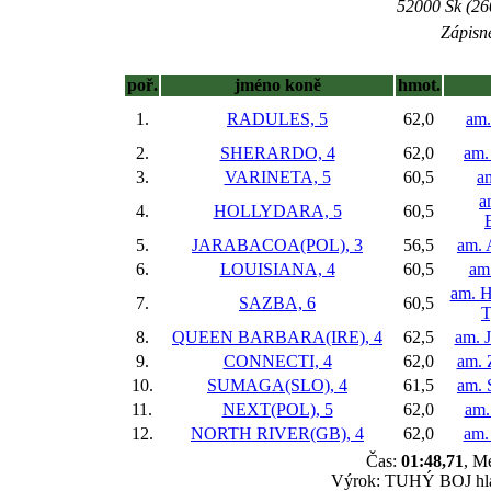
52000 Sk (26
Zápisné
poř.
jméno koně
hmot.
1.
RADULES, 5
62,0
am.
2.
SHERARDO, 4
62,0
am.
3.
VARINETA, 5
60,5
a
a
4.
HOLLYDARA, 5
60,5
5.
JARABACOA(POL), 3
56,5
am. 
6.
LOUISIANA, 4
60,5
am.
am. H
7.
SAZBA, 6
60,5
T
8.
QUEEN BARBARA(IRE), 4
62,5
am. J
9.
CONNECTI, 4
62,0
am. 
10.
SUMAGA(SLO), 4
61,5
am. 
11.
NEXT(POL), 5
62,0
am.
12.
NORTH RIVER(GB), 4
62,0
am.
Čas:
01:48,71
, M
Výrok: TUHÝ BOJ hlava