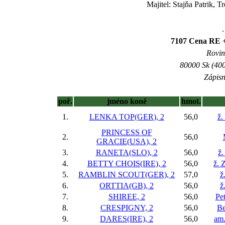
Majitel: Stajňa Patrik,
.
7107 Cena RE + 
Rovina
80000 Sk (400
Zápisn
poř.
jméno koně
hmot.
1.
LENKA TOP(GER), 2
56,0
ž.
PRINCESS OF
2.
56,0
GRACIE(USA), 2
3.
RANETA(SLO), 2
56,0
ž.
4.
BETTY CHOIS(IRE), 2
56,0
ž. 
5.
RAMBLIN SCOUT(GER), 2
57,0
ž
6.
ORTTIA(GB), 2
56,0
ž
7.
SHIREE, 2
56,0
Pe
8.
CRESPIGNY, 2
56,0
Be
9.
DARES(IRE), 2
56,0
am.