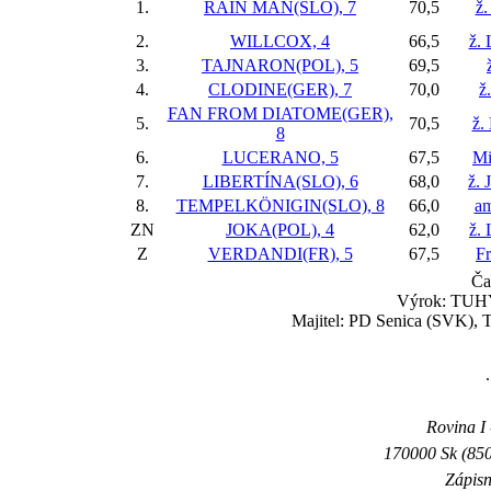
1.
RAIN MAN(SLO), 7
70,5
ž.
2.
WILLCOX, 4
66,5
ž.
3.
TAJNARON(POL), 5
69,5
4.
CLODINE(GER), 7
70,0
ž
FAN FROM DIATOME(GER),
5.
70,5
ž.
8
6.
LUCERANO, 5
67,5
Mi
7.
LIBERTÍNA(SLO), 6
68,0
ž. 
8.
TEMPELKÖNIGIN(SLO), 8
66,0
am
ZN
JOKA(POL), 4
62,0
ž.
Z
VERDANDI(FR), 5
67,5
Fr
Ča
Výrok: TUHÝ
Majitel: PD Senica (SVK), 
Rovina I 
170000 Sk (850
Zápisn