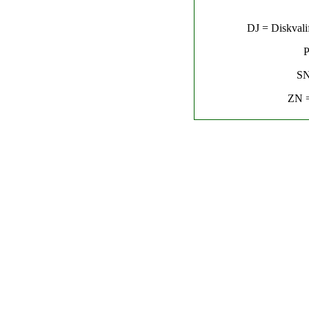
DJ = Diskvalif
P
SN
ZN =