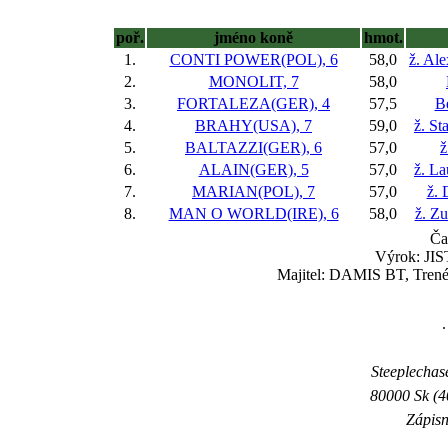
poř.
jméno koně
hmot.
1.
CONTI POWER(POL), 6
58,0
ž. Al
2.
MONOLIT, 7
58,0
3.
FORTALEZA(GER), 4
57,5
B
4.
BRAHY(USA), 7
59,0
ž. St
5.
BALTAZZI(GER), 6
57,0
ž
6.
ALAIN(GER), 5
57,0
ž. L
7.
MARIAN(POL), 7
57,0
ž. 
8.
MAN O WORLD(IRE), 6
58,0
ž. Z
Ča
Výrok: JIST
Majitel: DAMIS BT, Trené
.
Steeplechase
80000 Sk (4
Zápisn