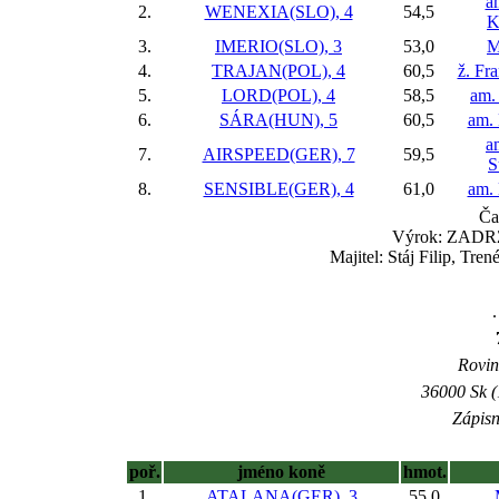
a
2.
WENEXIA(SLO), 4
54,5
K
3.
IMERIO(SLO), 3
53,0
M
4.
TRAJAN(POL), 4
60,5
ž. Fr
5.
LORD(POL), 4
58,5
am.
6.
SÁRA(HUN), 5
60,5
am. 
a
7.
AIRSPEED(GER), 7
59,5
S
8.
SENSIBLE(GER), 4
61,0
am. 
Ča
Výrok: ZADRŽE
Majitel: Stáj Filip, Tr
.
Rovin
36000 Sk (
Zápisn
poř.
jméno koně
hmot.
1.
ATALANA(GER), 3
55,0