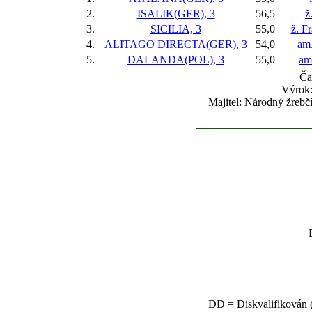
2.
ISALIK(GER), 3
56,5
ž
3.
SICILIA, 3
55,0
ž. F
4.
ALITAGO DIRECTA(GER), 3
54,0
am.
5.
DALANDA(POL), 3
55,0
am
Ča
Výrok:
Majitel: Národný žrebč
DD = Diskvalifikován (n