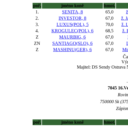
poř.
jméno koně
hmot.
1.
SENITA, 8
65,0
ž
2.
INVESTOR, 8
67,0
ž. 
3.
LUXUS(POL), 5
70,0
ž. 
4.
KROGULEC(POL), 6
68,5
ž. 
Z
MAURBIG, 6
67,0
ZN
SANTIAGO(SLO), 6
67,0
Z
MASHINU(GER), 6
67,0
Mi
Ča
Výr
Majitel: DS Sendy Ostrava N
7045 16.Ve
Rovin
750000 Sk (375
Zápisn
poř.
jméno koně
hmot.