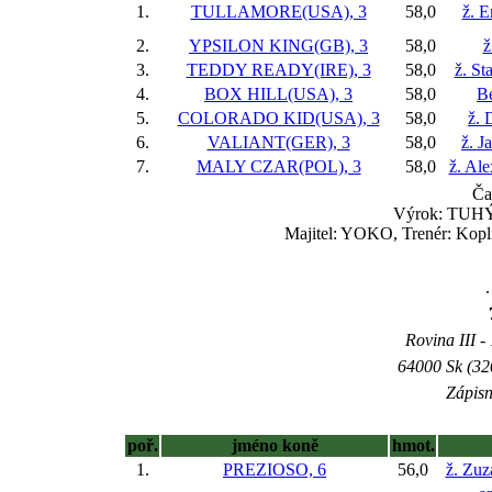
1.
TULLAMORE(USA), 3
58,0
ž. 
2.
YPSILON KING(GB), 3
58,0
ž
3.
TEDDY READY(IRE), 3
58,0
ž. St
4.
BOX HILL(USA), 3
58,0
B
5.
COLORADO KID(USA), 3
58,0
ž. 
6.
VALIANT(GER), 3
58,0
ž. J
7.
MALY CZAR(POL), 3
58,0
ž. Al
Ča
Výrok: TUHÝ B
Majitel: YOKO, Trenér: Kopl
.
Rovina III -
64000 Sk (32
Zápisn
poř.
jméno koně
hmot.
1.
PREZIOSO, 6
56,0
ž. Zuz