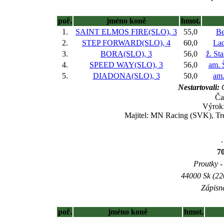
poř.
jméno koně
hmot.
1.
SAINT ELMOS FIRE(SLO), 3
55,0
Be
2.
STEP FORWARD(SLO), 4
60,0
Lad
3.
BORA(SLO), 3
56,0
ž. St
4.
SPEED WAY(SLO), 3
56,0
am. 
5.
DIADONA(SLO), 3
50,0
am.
Nestartovali:
O
Ča
Výrok:
Majitel: MN Racing (SVK), Tre
.
7
Proutky - 
44000 Sk (22
Zápisné
poř.
jméno koně
hmot.