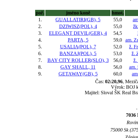
poř.
jméno koně
hmot.
1.
GUALLATIRI(GB), 5
55,0
am
2.
DZIWISZ(POL), 4
55,0
žk
3.
ELEGANT DEVIL(GER), 4
54,5
4.
PARTA, 5
59,0
am. Z
5.
USALIA(POL), 7
52,0
ž. F
6.
BANZAJ(POL), 5
53,0
ž.
7.
BAY CITY ROLLER(SLO), 3
56,0
ž.
8.
GAY SHALL, 11
56,0
am. 
9.
GETAWAY(GB), 5
60,0
am
Čas:
02:20,96
, Mezič
Výrok: BOJ kr
Majitel: Sloval ŠK Real Br
.
7036 
Rovina
75000 Sk (375
Zápisn