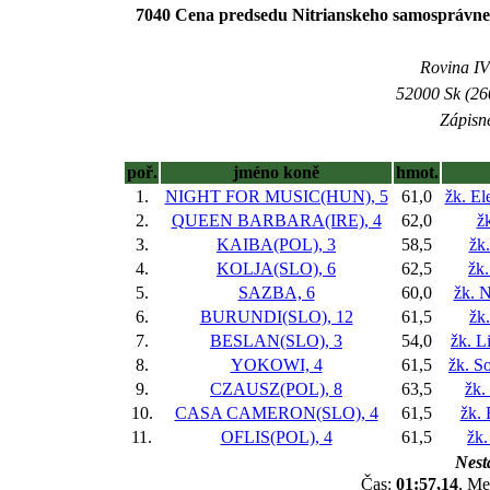
7040 Cena predsedu Nitrianskeho samosprávneh
Rovina IV 
52000 Sk (26
Zápisné
poř.
jméno koně
hmot.
1.
NIGHT FOR MUSIC(HUN), 5
61,0
žk. El
2.
QUEEN BARBARA(IRE), 4
62,0
ž
3.
KAIBA(POL), 3
58,5
žk.
4.
KOLJA(SLO), 6
62,5
žk
5.
SAZBA, 6
60,0
žk. 
6.
BURUNDI(SLO), 12
61,5
žk
7.
BESLAN(SLO), 3
54,0
žk. L
8.
YOKOWI, 4
61,5
žk. S
9.
CZAUSZ(POL), 8
63,5
žk.
10.
CASA CAMERON(SLO), 4
61,5
žk. 
11.
OFLIS(POL), 4
61,5
žk.
Nesta
Čas:
01:57,14
, Me