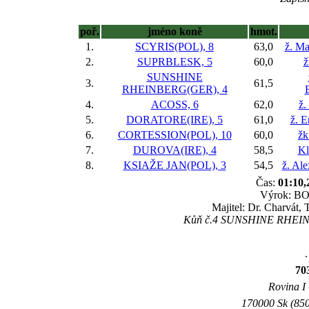
poř.
jméno koně
hmot.
1.
SCYRIS(POL), 8
63,0
ž. Ma
2.
SUPRBLESK, 5
60,0
ž
SUNSHINE
3.
61,5
RHEINBERG(GER), 4
4.
ACOSS, 6
62,0
ž.
5.
DORATORE(IRE), 5
61,0
ž. 
6.
CORTESSION(POL), 10
60,0
žk
7.
DUROVA(IRE), 4
58,5
Kl
8.
KSIAŽE JAN(POL), 3
54,5
ž. Al
Čas:
01:10,
Výrok: BOJ
Majitel: Dr. Charvát,
Kůň č.4 SUNSHINE RHEINBE
.
70
Rovina I 
170000 Sk (850