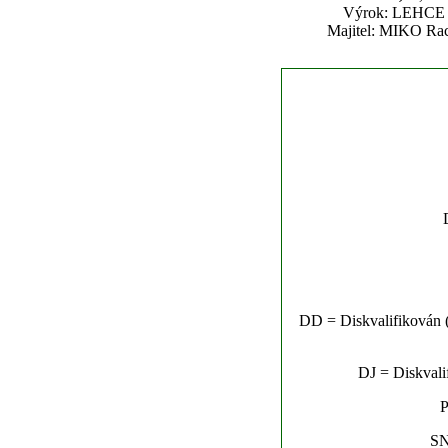
Výrok: LEHCE 3-
Majitel: MIKO Raci
DD = Diskvalifikován (n
DJ = Diskvalif
P
SN