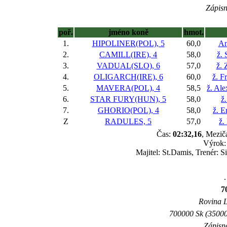
Zápisn
poř.
jméno koně
hmot.
1.
HIPOLINER(POL), 5
60,0
An
2.
CAMILL(IRE), 4
58,0
ž.
3.
VADUAL(SLO), 6
57,0
ž.
4.
OLIGARCH(IRE), 6
60,0
ž. F
5.
MAVERA(POL), 4
58,5
ž. Al
6.
STAR FURY(HUN), 5
58,0
ž
7.
GHORIO(POL), 4
58,0
ž. 
Z
RADULES, 5
57,0
ž.
Čas:
02:32,16
, Mezič
Výrok:
Majitel: St.Damis, Trenér: 
.
7
Rovina L 
700000 Sk (35000
Zápisné