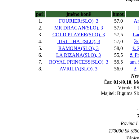
poř.
jméno koně
hmot.
1.
FOURIER(SLO), 3
57,0
An
2.
MR DRAGAN(SLO), 3
57,0
3.
COLD PLAYER(SLO), 3
57,5
Lad
4.
JUST THAT(SLO), 3
57,0
žk
5.
RAMONA(SLO), 3
58,0
ž.
6.
LA RIZANA(SLO), 3
55,5
ž. F
7.
ROYAL PRINCESS(SLO), 3
55,5
am. 
8.
AVRILIA(SLO), 3
56,0
ž.
Nest
Čas:
01:49,10
, M
Výrok: JIS
Majitel: Biguma Sl
.
Rovina I 
170000 Sk (850
Zápisn