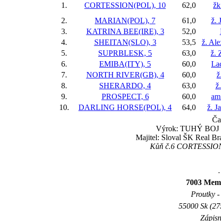
1.
CORTESSION(POL), 10
62,0
žk
2.
MARIAN(POL), 7
61,0
ž. 
3.
KATRINA BEE(IRE), 3
52,0
4.
SHEITAN(SLO), 3
53,5
ž. Al
5.
SUPRBLESK, 5
63,0
ž.
6.
EMIBA(ITY), 5
60,0
Lad
7.
NORTH RIVER(GB), 4
60,0
ž
8.
SHERARDO, 4
63,0
ž
9.
PROSPECT, 6
60,0
am
10.
DARLING HORSE(POL), 4
64,0
ž. J
Ča
Výrok: TUHÝ BOJ 3/4
Majitel: Sloval ŠK Real Br
Kůň č.6 CORTESSION(P
.
7003 Memo
Proutky - 
55000 Sk (27
Zápisn