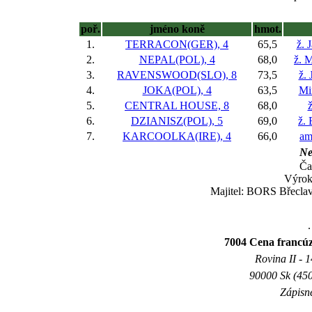
poř.
jméno koně
hmot.
1.
TERRACON(GER), 4
65,5
ž. 
2.
NEPAL(POL), 4
68,0
ž. 
3.
RAVENSWOOD(SLO), 8
73,5
ž. 
4.
JOKA(POL), 4
63,5
Mi
5.
CENTRAL HOUSE, 8
68,0
6.
DZIANISZ(POL), 5
69,0
ž.
7.
KARCOOLKA(IRE), 4
66,0
am
Ne
Ča
Výrok
Majitel: BORS Břeclav 
.
7004 Cena franc
Rovina II - 1
90000 Sk (450
Zápisné