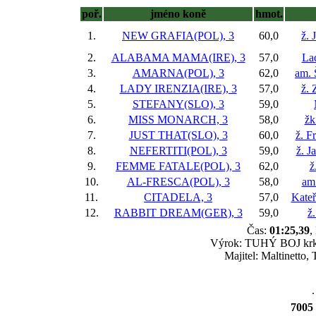
poř.
jméno koně
hmot.
1.
NEW GRAFIA(POL), 3
60,0
ž. 
2.
ALABAMA MAMA(IRE), 3
57,0
Lad
3.
AMARNA(POL), 3
62,0
am. 
4.
LADY IRENZIA(IRE), 3
57,0
ž.
5.
STEFANY(SLO), 3
59,0
6.
MISS MONARCH, 3
58,0
žk
7.
JUST THAT(SLO), 3
60,0
ž. F
8.
NEFERTITI(POL), 3
59,0
ž. J
9.
FEMME FATALE(POL), 3
62,0
ž
10.
AL-FRESCA(POL), 3
58,0
am
11.
CITADELA, 3
57,0
Kateř
12.
RABBIT DREAM(GER), 3
59,0
ž
Čas:
01:25,39
,
Výrok: TUHÝ BOJ krk-2 
Majitel: Maltinetto
.
7005 