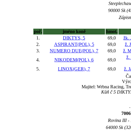
Steeplechase
90000 Sk (4
Zápisn
poř.
jméno koně
hmot.
1.
DIKTYS, 5
69,0
žk. 
2.
ASPIRANT(POL), 5
69,0
ž. 
3.
NUMERO DUE(POL), 7
69,0
ž. 
ž.
4.
NIKODEM(POL), 6
69,0
5.
LINOX(GER), 7
69,0
ž. 
Ča
Výro
Majitel: Wrbna Racing, Tr
Kůň č 5 DIKTYS 
.
7006
Rovina III -
64000 Sk (32