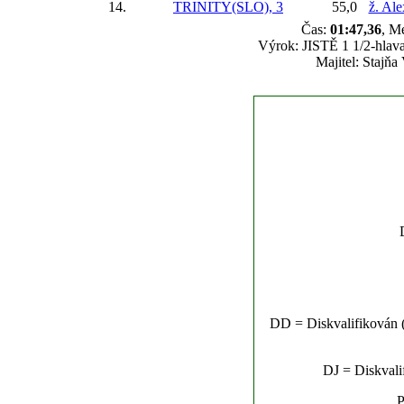
14.
TRINITY(SLO), 3
55,0
ž. Al
Čas:
01:47,36
, M
Výrok: JISTĚ 1 1/2-hlava
Majitel: Stajňa 
DD = Diskvalifikován (n
DJ = Diskvalif
P