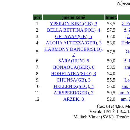
Zápisné
poř.
jméno koně
hmot.
1.
YPSILON KING(GB), 3
53,5
ž. F
2.
BELLA BETTINA(POL), 4
57,5
ž.
3.
GETAWAY(GB), 5
62,0
ž
4.
ALOHA ALTEZZA(GER), 3
53,0
Hele
HARMONY DANCER(SLO),
5.
57,5
žk
7
6.
SÁRA(HUN), 5
59,0
ž. 
7.
BONAQUA(GER), 6
53,5
am
8.
HOHETATRA(SLO), 3
54,0
9.
CHUNSA(GB), 3
55,5
La
10.
HELLENIX(SLO), 4
56,0
am. 
11.
AIRSPEED(GER), 7
59,5
am. A
12.
ARZEK, 3
52,0
am. 
Čas:
01:44,96
, M
Výrok: JISTĚ 1 3/4-1/
Majitel: Vimar (SVK), Trenér: