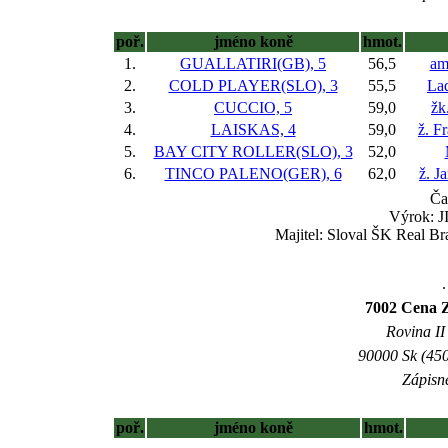
poř.
jméno koně
hmot.
1.
GUALLATIRI(GB), 5
56,5
am
2.
COLD PLAYER(SLO), 3
55,5
Lad
3.
CUCCIO, 5
59,0
žk
4.
LAISKAS, 4
59,0
ž. F
5.
BAY CITY ROLLER(SLO), 3
52,0
6.
TINCO PALENO(GER), 6
62,0
ž. J
Ča
Výrok: J
Majitel: Sloval ŠK Real Br
.
7002 Cena Z
Rovina II 
90000 Sk (450
Zápisné
poř.
jméno koně
hmot.