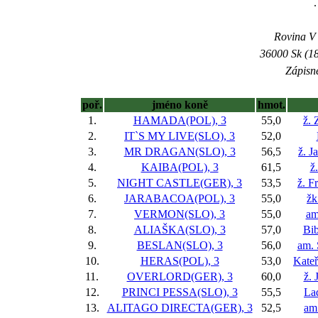
.
Rovina V -
36000 Sk (18
Zápisné
poř.
jméno koně
hmot.
1.
HAMADA(POL), 3
55,0
ž.
2.
IT`S MY LIVE(SLO), 3
52,0
3.
MR DRAGAN(SLO), 3
56,5
ž. J
4.
KAIBA(POL), 3
61,5
ž
5.
NIGHT CASTLE(GER), 3
53,5
ž. F
6.
JARABACOA(POL), 3
55,0
žk
7.
VERMON(SLO), 3
55,0
am
8.
ALIAŠKA(SLO), 3
57,0
Bi
9.
BESLAN(SLO), 3
56,0
am. 
10.
HERAS(POL), 3
53,0
Kateř
11.
OVERLORD(GER), 3
60,0
ž. 
12.
PRINCI PESSA(SLO), 3
55,5
Lad
13.
ALITAGO DIRECTA(GER), 3
52,5
am