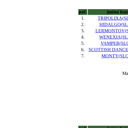
poř.
jméno kon
1.
TRIPOLIXA(SL
2.
HIDALGO(SLO
3.
LERMONTOV(SL
4.
WENEXIA(SLO
5.
VAMPER(SLO
6.
SCOTTISH DANCER
7.
MONTY(SLO)
Maj