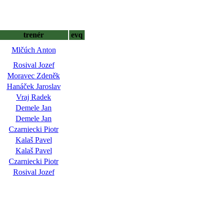
trenér
evq
Mlčúch Anton
Rosival Jozef
Moravec Zdeněk
Hanáček Jaroslav
Vraj Radek
Demele Jan
Demele Jan
Czarniecki Piotr
Kalaš Pavel
Kalaš Pavel
Czarniecki Piotr
Rosival Jozef