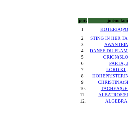
poř.
jméno kon
1.
KOTERIA(POL
2.
STING IN HER TAI
3.
AWANTEIN,
4.
DANSE DU FLAMB
5.
ORION(SLO)
6.
PARTA, 
7.
LORD KL,
8.
HOHEPRISTERIN(
9.
CHRISTINA(SL
10.
TACHEA(GER
11.
ALBATROS(SL
12.
ALGEBRA,