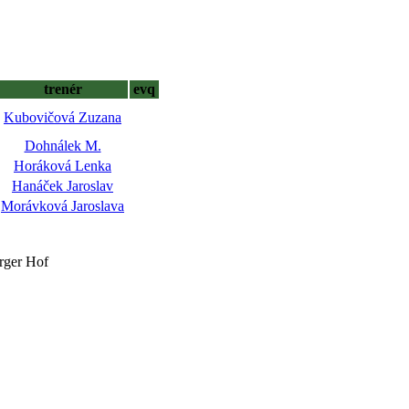
trenér
evq
Kubovičová Zuzana
Dohnálek M.
Horáková Lenka
Hanáček Jaroslav
Morávková Jaroslava
rger Hof