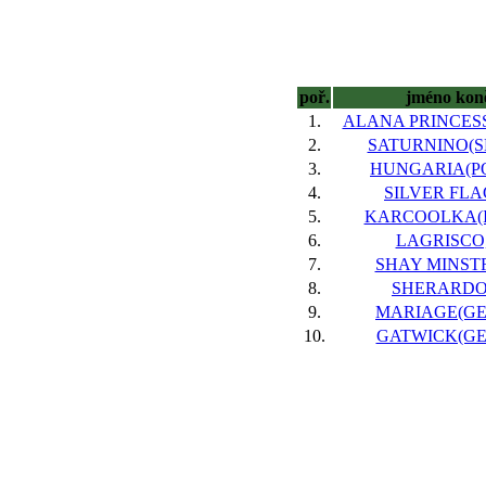
poř.
jméno kon
1.
ALANA PRINCESS
2.
SATURNINO(SL
3.
HUNGARIA(PO
4.
SILVER FLAG
5.
KARCOOLKA(IR
6.
LAGRISCO,
7.
SHAY MINSTR
8.
SHERARDO,
9.
MARIAGE(GER
10.
GATWICK(GER