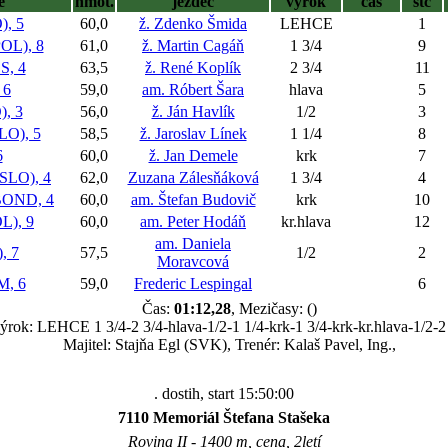
ě
hmot.
jezdec
výrok
čas
stč
, 5
60,0
ž. Zdenko Šmida
LEHCE
1
L), 8
61,0
ž. Martin Cagáň
1 3/4
9
, 4
63,5
ž. René Koplík
2 3/4
11
 6
59,0
am. Róbert Šara
hlava
5
, 3
56,0
ž. Ján Havlík
1/2
3
O), 5
58,5
ž. Jaroslav Línek
1 1/4
8
6
60,0
ž. Jan Demele
krk
7
LO), 4
62,0
Zuzana Zálesňáková
1 3/4
4
OND, 4
60,0
am. Štefan Budovič
krk
10
), 9
60,0
am. Peter Hodáň
kr.hlava
12
am. Daniela
, 7
57,5
1/2
2
Moravcová
, 6
59,0
Frederic Lespingal
6
Čas:
01:12,28
, Mezičasy: ()
ýrok: LEHCE 1 3/4-2 3/4-hlava-1/2-1 1/4-krk-1 3/4-krk-kr.hlava-1/2-2
Majitel: Stajňa Egl (SVK), Trenér: Kalaš Pavel, Ing.,
. dostih, start 15:50:00
7110 Memoriál Štefana Stašeka
Rovina II - 1400 m, cena, 2letí