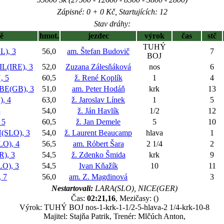
Zápisné: 0 + 0 Kč, Startujících: 12
Stav dráhy:
ě
hmot.
jezdec
výrok
čas
stč
TUHÝ
), 3
56,0
am. Štefan Budovič
7
BOJ
L(IRE), 3
52,0
Zuzana Zálesňáková
nos
6
 5
60,5
ž. René Koplík
1
4
E(GB), 3
51,0
am. Peter Hodáň
krk
13
, 4
63,0
ž. Jaroslav Línek
1
5
3
54,0
ž. Ján Havlík
1/2
12
 5
60,5
ž. Jan Demele
5
10
SLO), 3
54,0
ž. Laurent Beaucamp
hlava
1
O), 4
56,5
am. Róbert Šara
2 1/4
2
), 3
54,5
ž. Zdenko Šmida
krk
9
O), 3
54,5
Ivan Kňažík
10
11
 7
56,0
am. Z. Magdinová
3
Nestartovali:
LARA(SLO), NICE(GER)
Čas:
02:21,16
, Mezičasy: ()
Výrok: TUHÝ BOJ nos-1-krk-1-1/2-5-hlava-2 1/4-krk-10-8
Majitel: Stajňa Patrik, Trenér: Mlčúch Anton,