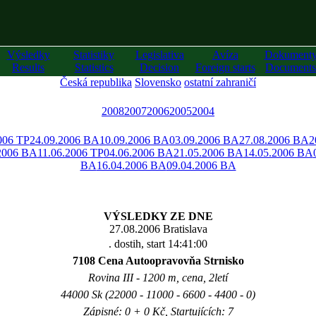
Výsledky
Statistiky
Legislativa
Avíza
Dokument
Results
Statistics
Decision
Foreign starts
Documents
Česká republika
Slovensko
ostatní zahraničí
2008
2007
2006
2005
2004
006 TP
24.09.2006 BA
10.09.2006 BA
03.09.2006 BA
27.08.2006 BA
2
2006 BA
11.06.2006 TP
04.06.2006 BA
21.05.2006 BA
14.05.2006 BA
BA
16.04.2006 BA
09.04.2006 BA
VÝSLEDKY ZE DNE
27.08.2006 Bratislava
. dostih, start 14:41:00
7108 Cena Autoopravovňa Strnisko
Rovina III - 1200 m, cena, 2letí
44000 Sk (22000 - 11000 - 6600 - 4400 - 0)
Zápisné: 0 + 0 Kč, Startujících: 7