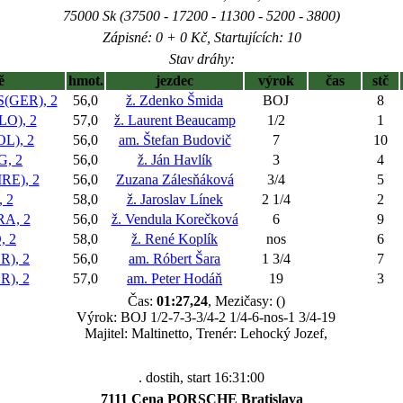
75000 Sk (37500 - 17200 - 11300 - 5200 - 3800)
Zápisné: 0 + 0 Kč, Startujících: 10
Stav dráhy:
ě
hmot.
jezdec
výrok
čas
stč
(GER), 2
56,0
ž. Zdenko Šmida
BOJ
8
O), 2
57,0
ž. Laurent Beaucamp
1/2
1
L), 2
56,0
am. Štefan Budovič
7
10
, 2
56,0
ž. Ján Havlík
3
4
E), 2
56,0
Zuzana Zálesňáková
3/4
5
 2
58,0
ž. Jaroslav Línek
2 1/4
2
A, 2
56,0
ž. Vendula Korečková
6
9
 2
58,0
ž. René Koplík
nos
6
), 2
56,0
am. Róbert Šara
1 3/4
7
), 2
57,0
am. Peter Hodáň
19
3
Čas:
01:27,24
, Mezičasy: ()
Výrok: BOJ 1/2-7-3-3/4-2 1/4-6-nos-1 3/4-19
Majitel: Maltinetto, Trenér: Lehocký Jozef,
. dostih, start 16:31:00
7111 Cena PORSCHE Bratislava