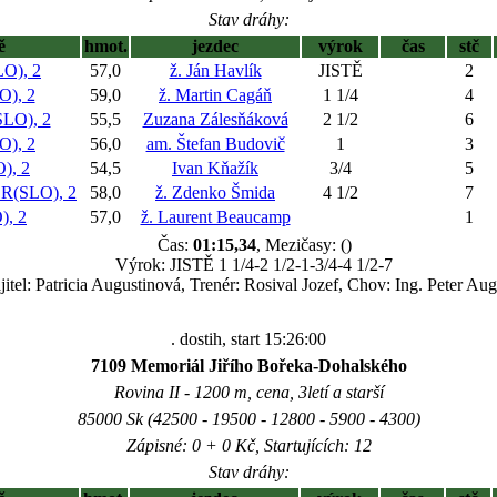
Stav dráhy:
ě
hmot.
jezdec
výrok
čas
stč
O), 2
57,0
ž. Ján Havlík
JISTĚ
2
), 2
59,0
ž. Martin Cagáň
1 1/4
4
O), 2
55,5
Zuzana Zálesňáková
2 1/2
6
), 2
56,0
am. Štefan Budovič
1
3
), 2
54,5
Ivan Kňažík
3/4
5
(SLO), 2
58,0
ž. Zdenko Šmida
4 1/2
7
, 2
57,0
ž. Laurent Beaucamp
1
Čas:
01:15,34
, Mezičasy: ()
Výrok: JISTĚ 1 1/4-2 1/2-1-3/4-4 1/2-7
itel: Patricia Augustinová, Trenér: Rosival Jozef, Chov: Ing. Peter Aug
. dostih, start 15:26:00
7109 Memoriál Jiřího Bořeka-Dohalského
Rovina II - 1200 m, cena, 3letí a starší
85000 Sk (42500 - 19500 - 12800 - 5900 - 4300)
Zápisné: 0 + 0 Kč, Startujících: 12
Stav dráhy: