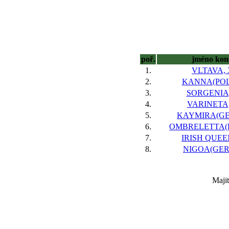
poř.
jméno kon
1.
VLTAVA, 
2.
KANNA(POL)
3.
SORGENIA,
4.
VARINETA,
5.
KAYMIRA(GER
6.
OMBRELETTA(P
7.
IRISH QUEEN
8.
NIGOA(GER)
Maji