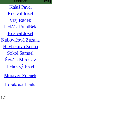
trenér
evq
Kalaš Pavel
Rosival Jozef
Vraj Radek
Holčák František
Rosival Jozef
Kubovičová Zuzana
Havlíčková Zdena
Sokol Samuel
Ševčík Miroslav
Lehocký Jozef
Moravec Zdeněk
Horáková Lenka
 1/2