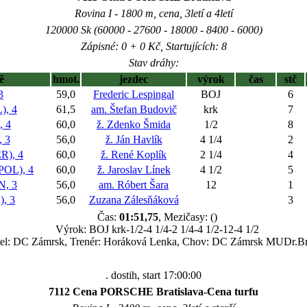
Rovina I - 1800 m, cena, 3letí a 4letí
120000 Sk (60000 - 27600 - 18000 - 8400 - 6000)
Zápisné: 0 + 0 Kč, Startujících: 8
Stav dráhy:
ě
hmot.
jezdec
výrok
čas
stč
3
59,0
Frederic Lespingal
BOJ
6
, 4
61,5
am. Štefan Budovič
krk
7
 4
60,0
ž. Zdenko Šmida
1/2
8
 3
56,0
ž. Ján Havlík
4 1/4
2
), 4
60,0
ž. René Koplík
2 1/4
4
OL), 4
60,0
ž. Jaroslav Línek
4 1/2
5
, 3
56,0
am. Róbert Šara
12
1
, 3
56,0
Zuzana Zálesňáková
3
Čas:
01:51,75
, Mezičasy: ()
Výrok: BOJ krk-1/2-4 1/4-2 1/4-4 1/2-12-4 1/2
tel: DC Zámrsk, Trenér: Horáková Lenka, Chov: DC Zámrsk MUDr.Br
. dostih, start 17:00:00
7112 Cena PORSCHE Bratislava-Cena turfu