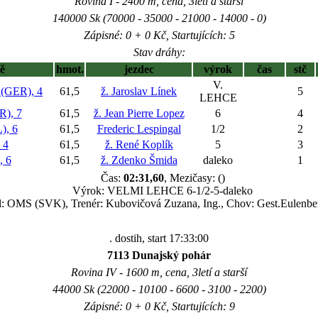
Rovina I - 2400 m, cena, 3letí a starší
140000 Sk (70000 - 35000 - 21000 - 14000 - 0)
Zápisné: 0 + 0 Kč, Startujících: 5
Stav dráhy:
ě
hmot.
jezdec
výrok
čas
stč
V.
GER), 4
61,5
ž. Jaroslav Línek
5
LEHCE
), 7
61,5
ž. Jean Pierre Lopez
6
4
, 6
61,5
Frederic Lespingal
1/2
2
 4
61,5
ž. René Koplík
5
3
 6
61,5
ž. Zdenko Šmida
daleko
1
Čas:
02:31,60
, Mezičasy: ()
Výrok: VELMI LEHCE 6-1/2-5-daleko
l: OMS (SVK), Trenér: Kubovičová Zuzana, Ing., Chov: Gest.Eulenbe
. dostih, start 17:33:00
7113 Dunajský pohár
Rovina IV - 1600 m, cena, 3letí a starší
44000 Sk (22000 - 10100 - 6600 - 3100 - 2200)
Zápisné: 0 + 0 Kč, Startujících: 9