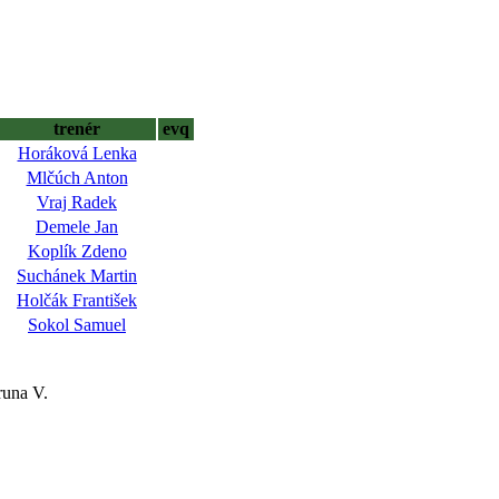
trenér
evq
Horáková Lenka
Mlčúch Anton
Vraj Radek
Demele Jan
Koplík Zdeno
Suchánek Martin
Holčák František
Sokol Samuel
una V.