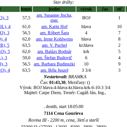
Stav dráhy:
ě
hmot.
jezdec
výrok
čas
stč
am. Susanne Jischa,
), 3
57,5
BOJ
1
mgr.
L), 4
61,0
am. Karin Hof
hlava
10
), 3
56,5
am. Róbert Šara
4
7
, 4
62,0
am. Irene Kohlweiss
hlava
8
), 5
63,5
am. V. Puchel
kr.hlava
2
), 5
62,0
am. Balázs Bodnár
krk
5
, 3
59,0
am. Štefan Budovič
6
4
, 3
56,5
am. Barbara Budinszki
10
9
), 4
63,5
am. Béla Juszel
3 3/4
3
Nestartovali:
BRAMKA
Čas:
01:43,30
, Mezičasy: ()
Výrok: BOJ hlava-4-hlava-kr.hlava-krk-6-10-3 3/4
Majitel: Carpe Diem, Trenér: Cagáň Ján, Ing.,
. dostih, start 18:05:00
7114 Cena Gourieva
Rovina III - 2200 m, cena, 3letí a starší
55000 Sk (27500 - 12600 - 8300 - 3800 - 2800)