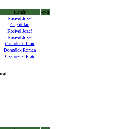
trenér
evq
Rosival Jozef
Cagáň Ján
Rosival Jozef
Rosival Jozef
Czarniecki Piotr
Dohnálek Roman
Czarniecki Piotr
ustín