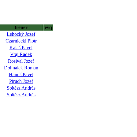
trenér
evq
Lehocký Jozef
Czarniecki Piotr
Kalaš Pavel
Vraj Radek
Rosival Jozef
Dohnálek Roman
Hanuš Pavel
Piruch Jozef
Soltész András
Soltész András