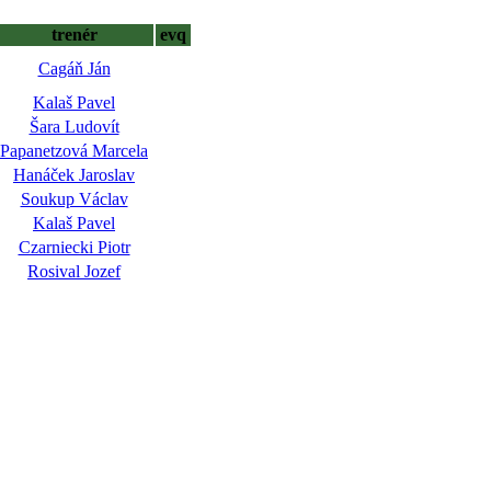
trenér
evq
Cagáň Ján
Kalaš Pavel
Šara Ludovít
Papanetzová Marcela
Hanáček Jaroslav
Soukup Václav
Kalaš Pavel
Czarniecki Piotr
Rosival Jozef