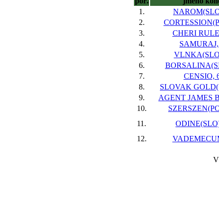
poř.
jméno kon
1.
NAROM(SLO)
2.
CORTESSION(PO
3.
CHERI RULES
4.
SAMURAJ,
5.
VLNKA(SLO)
6.
BORSALINA(SL
7.
CENSIO, 
8.
SLOVAK GOLD(S
9.
AGENT JAMES B
10.
SZERSZEN(POL
11.
ODINE(SLO)
12.
VADEMECUM
V