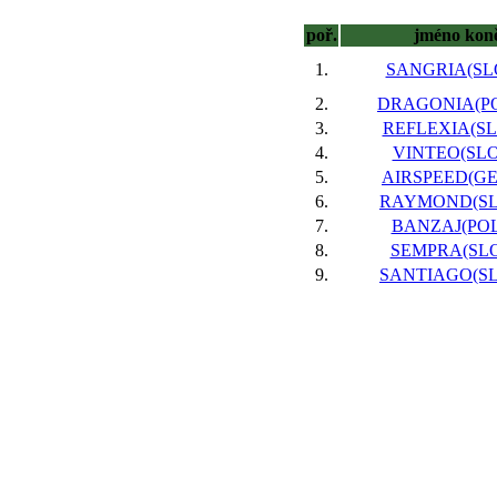
poř.
jméno kon
1.
SANGRIA(SLO
2.
DRAGONIA(PO
3.
REFLEXIA(SLO
4.
VINTEO(SLO)
5.
AIRSPEED(GER
6.
RAYMOND(SLO
7.
BANZAJ(POL)
8.
SEMPRA(SLO)
9.
SANTIAGO(SLO