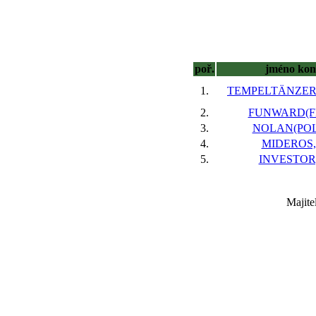
poř.
jméno kon
1.
TEMPELTÄNZER(
2.
FUNWARD(FR
3.
NOLAN(POL)
4.
MIDEROS,
5.
INVESTOR,
Majite