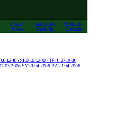
y
Zprávy
Zákl. údaje
Kontakty
News
Basic fig.
Contacts
0.08.2006 SE
06.08.2006 TP
16.07.2006
07.05.2006 SY
30.04.2006 BA
23.04.2006