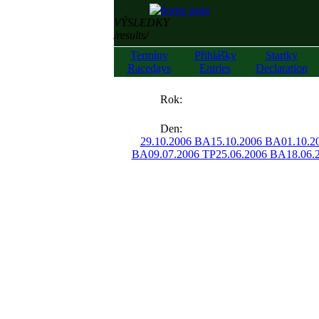
VÝSLEDKY
/results/
Termíny
Přihlášky
Startky
Racedays
Entries
Declaration
««
Rok:
»»
Den:
29.10.2006 BA
15.10.2006 BA
01.10.2
BA
09.07.2006 TP
25.06.2006 BA
18.06.