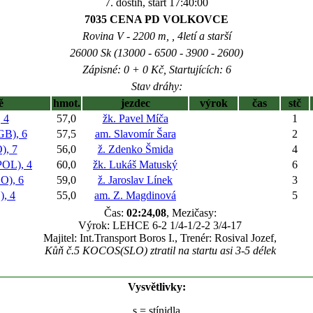
7. dostih, start 17:40:00
7035 CENA PD VOLKOVCE
Rovina V - 2200 m, , 4letí a starší
26000 Sk (13000 - 6500 - 3900 - 2600)
Zápisné: 0 + 0 Kč, Startujících: 6
Stav dráhy:
ě
hmot.
jezdec
výrok
čas
stč
 4
57,0
žk. Pavel Míča
1
B), 6
57,5
am. Slavomír Šara
2
), 7
56,0
ž. Zdenko Šmida
4
OL), 4
60,0
žk. Lukáš Matuský
6
), 6
59,0
ž. Jaroslav Línek
3
, 4
55,0
am. Z. Magdinová
5
Čas:
02:24,08
, Mezičasy:
Výrok: LEHCE 6-2 1/4-1/2-2 3/4-17
Majitel: Int.Transport Boros I., Trenér: Rosival Jozef,
Kůň č.5 KOCOS(SLO) ztratil na startu asi 3-5 délek
Vysvětlivky:
s
= stínidla