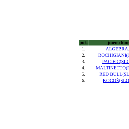
poř.
jméno kon
1.
ALGEBRA,
2.
ROCHIGIANI(G
3.
PACIFIC(SLO
4.
MALTINETTO(P
5.
RED BULL(SLO
6.
KOCOŠ(SLO)