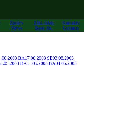
y
Zprávy
Zákl. údaje
Kontakty
News
Basic fig.
Contacts
1.08.2003 BA
17.08.2003 SE
03.08.2003
18.05.2003 BA
11.05.2003 BA
04.05.2003