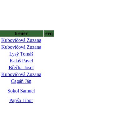
trenér
evq
Kubovičová Zuzana
Kubovičová Zuzana
Lysý Tomáš
Kalaš Pavel
Břečka Josef
Kubovičová Zuzana
Cagáň Ján
Sokol Samuel
Papšo Tibor