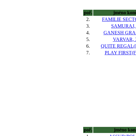
poř.
jméno kon
2.
FAMILIE SECTO
3.
SAMURAJ,
4.
GANESH GRAC
5.
VARVAR, 
6.
QUITE REGAL(I
7.
PLAY FIRST(FR
poř.
jméno kon