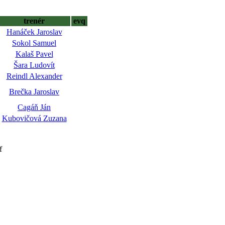
trenér
evq
Hanáček Jaroslav
Sokol Samuel
Kalaš Pavel
Šara Ludovít
Reindl Alexander
Brečka Jaroslav
Cagáň Ján
Kubovičová Zuzana
f