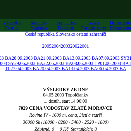
Výsledky
Statistiky
Legislativa
Avíza
Dokument
Results
Statistics
Decision
Foreign starts
Documents
Česká republika
Slovensko
ostatní zahraničí
2005
2004
2003
2002
2001
003 BA
28.09.2003 BA
21.09.2003 BA
13.09.2003 BA
07.09.2003 SY
3
2003 SY
29.06.2003 BA
22.06.2003 BA
08.06.2003 TP
01.06.2003 BA
TP
27.04.2003 BA
20.04.2003 BA
13.04.2003 BA
06.04.2003 BA
VÝSLEDKY ZE DNE
04.05.2003 Topolčianky
1. dostih, start 14:00:00
7029 CENA VODOSTAV ZLATÉ MORAVCE
Rovina IV - 1600 m, cena, 3letí a starší
36000 Sk (18000 - 8280 - 5400 - 2520 - 1800)
Zápisné: 0 + 0 Kč, Startujících: 8