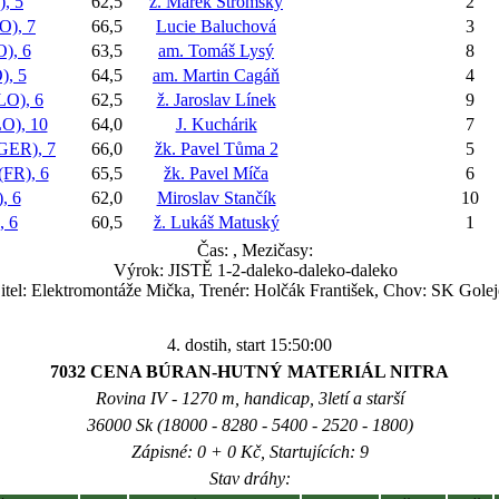
, 5
62,5
ž. Marek Stromský
2
), 7
66,5
Lucie Baluchová
3
), 6
63,5
am. Tomáš Lysý
8
, 5
64,5
am. Martin Cagáň
4
O), 6
62,5
ž. Jaroslav Línek
9
), 10
64,0
J. Kuchárik
7
ER), 7
66,0
žk. Pavel Tůma 2
5
FR), 6
65,5
žk. Pavel Míča
6
, 6
62,0
Miroslav Stančík
10
 6
60,5
ž. Lukáš Matuský
1
Čas:
, Mezičasy:
Výrok: JISTĚ 1-2-daleko-daleko-daleko
itel: Elektromontáže Mička, Trenér: Holčák František, Chov: SK Gol
4. dostih, start 15:50:00
7032 CENA BÚRAN-HUTNÝ MATERIÁL NITRA
Rovina IV - 1270 m, handicap, 3letí a starší
36000 Sk (18000 - 8280 - 5400 - 2520 - 1800)
Zápisné: 0 + 0 Kč, Startujících: 9
Stav dráhy: