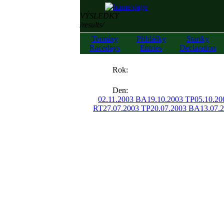
VÝSLEDKY
/results/
Termíny
Přihlášky
Startky
Racedays
Entries
Declaration
««
Rok:
»»
Den:
02.11.2003 BA
19.10.2003 TP
05.10.2
RT
27.07.2003 TP
20.07.2003 BA
13.07.