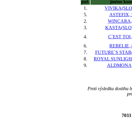
poř.
jméno kon
1.
VIVIKA(SLO)
5.
ASTEFIX, 
2.
WINCARA,
3.
KASTA(SLO)
4.
C`EST TOI,
6.
REBELIE, 
7.
FUTURE`S STAR(
8.
ROYAL SUNLIGHT
9.
ALDMONA,
Proti výsledku dostihu 
pr
703