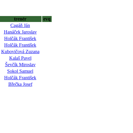
trenér
evq
Cagáň Ján
Hanáček Jaroslav
Holčák František
Holčák František
Kubovičová Zuzana
Kalaš Pavel
Ševčík Miroslav
Sokol Samuel
Holčák František
Břečka Josef