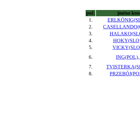
poř.
jméno kon
1.
ERLKÖNIG(SL
2.
CASELLANDO(G
3.
HALAKO(SLO
4.
HOKY(SLO)
5.
VICKY(SLO)
6.
ING(POL),
7.
TVISTERKA(SL
8.
PRZEBÓJ(POL