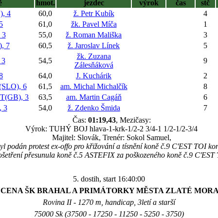
ě
hmot.
jezdec
výrok
čas
stč
, 4
60,0
ž. Petr Kubík
4
5
61,0
žk. Pavel Míča
1
 3
55,0
ž. Roman Mališka
3
, 7
60,5
ž. Jaroslav Línek
5
žk. Zuzana
 3
54,5
9
Zálesňáková
8
64,0
J. Kuchárik
2
SLO), 6
61,5
am. Michal Michalčík
8
(GB), 3
63,5
am. Martin Cagáň
6
 3
54,0
ž. Zdenko Šmida
7
Čas:
01:19,43
, Mezičasy:
Výrok: TUHÝ BOJ hlava-1-krk-1/2-2 3/4-1 1/2-1/2-3/4
Majitel: Slovák, Trenér: Sokol Samuel,
byl podán protest ex-offo pro křižování a tísnění koně č.9 C'EST TOI
ošetření přesunula koně č.5 ASTEFIX za poškozeného koně č.9 C'EST 
5. dostih, start 16:40:00
3 CENA ŠK BRAHAL A PRIMÁTORKY MĚSTA ZLATÉ MOR
Rovina II - 1270 m, handicap, 3letí a starší
75000 Sk (37500 - 17250 - 11250 - 5250 - 3750)