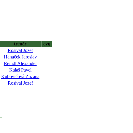
trenér
evq
Rosival Jozef
Hanáček Jaroslav
Reindl Alexander
Kalaš Pavel
Kubovičová Zuzana
Rosival Jozef