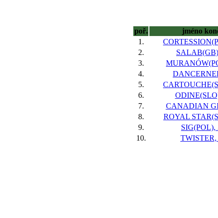
poř.
jméno kon
1.
CORTESSION(P
2.
SALAB(GB),
3.
MURANÓW(POL
4.
DANCERNER
5.
CARTOUCHE(SL
6.
ODINE(SLO)
7.
CANADIAN GI
8.
ROYAL STAR(S
9.
SIG(POL), 
10.
TWISTER, 