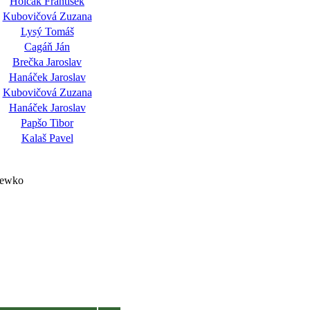
Holčák František
Kubovičová Zuzana
Lysý Tomáš
Cagáň Ján
Brečka Jaroslav
Hanáček Jaroslav
Kubovičová Zuzana
Hanáček Jaroslav
Papšo Tibor
Kalaš Pavel
ejewko