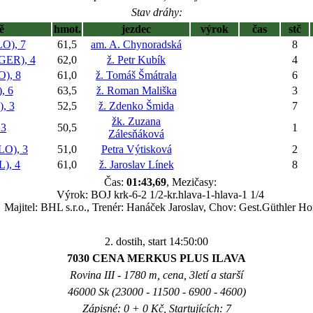
Stav dráhy:
ě
hmot.
jezdec
výrok
čas
stč
O), 7
61,5
am. A. Chynoradská
8
ER), 4
62,0
ž. Petr Kubík
4
), 8
61,0
ž. Tomáš Šmátrala
6
, 6
63,5
ž. Roman Mališka
3
, 3
52,5
ž. Zdenko Šmida
7
žk. Zuzana
 3
50,5
1
Zálesňáková
O), 3
51,0
Petra Výtisková
2
), 4
61,0
ž. Jaroslav Línek
8
Čas:
01:43,69
, Mezičasy:
Výrok: BOJ krk-6-2 1/2-kr.hlava-1-hlava-1 1/4
Majitel: BHL s.r.o., Trenér: Hanáček Jaroslav, Chov: Gest.Güthler Ho
2. dostih, start 14:50:00
7030 CENA MERKUS PLUS ILAVA
Rovina III - 1780 m, cena, 3letí a starší
46000 Sk (23000 - 11500 - 6900 - 4600)
Zápisné: 0 + 0 Kč, Startujících: 7