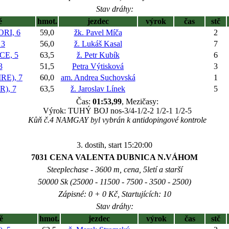
Stav dráhy:
ě
hmot.
jezdec
výrok
čas
stč
RI, 6
59,0
žk. Pavel Míča
2
 3
56,0
ž. Lukáš Kasal
7
E, 5
63,5
ž. Petr Kubík
6
3
51,5
Petra Výtisková
3
RE), 7
60,0
am. Andrea Suchovská
1
), 7
63,5
ž. Jaroslav Línek
5
Čas:
01:53,99
, Mezičasy:
Výrok: TUHÝ BOJ nos-3/4-1/2-2 1/2-1 1/2-5
Kůň č.4 NAMGAY byl vybrán k antidopingové kontrole
3. dostih, start 15:20:00
7031 CENA VALENTA DUBNICA N.VÁHOM
Steeplechase - 3600 m, cena, 5letí a starší
50000 Sk (25000 - 11500 - 7500 - 3500 - 2500)
Zápisné: 0 + 0 Kč, Startujících: 10
Stav dráhy:
ě
hmot.
jezdec
výrok
čas
stč