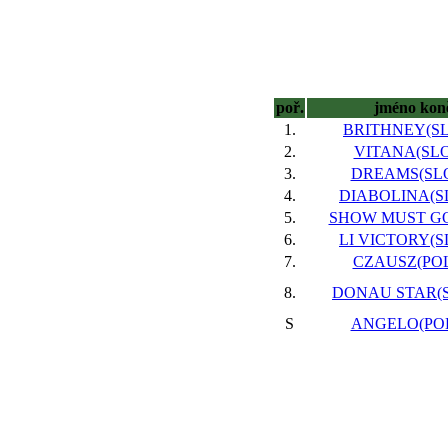
poř.
jméno kon
1.
BRITHNEY(SLO
2.
VITANA(SLO)
3.
DREAMS(SLO
4.
DIABOLINA(SL
5.
SHOW MUST GO
6.
LI VICTORY(SL
7.
CZAUSZ(POL)
8.
DONAU STAR(S
S
ANGELO(POL