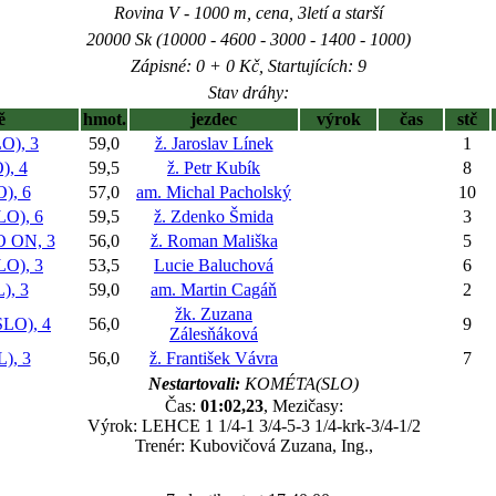
Rovina V - 1000 m, cena, 3letí a starší
20000 Sk (10000 - 4600 - 3000 - 1400 - 1000)
Zápisné: 0 + 0 Kč, Startujících: 9
Stav dráhy:
ě
hmot.
jezdec
výrok
čas
stč
), 3
59,0
ž. Jaroslav Línek
1
, 4
59,5
ž. Petr Kubík
8
), 6
57,0
am. Michal Pacholský
10
O), 6
59,5
ž. Zdenko Šmida
3
 ON, 3
56,0
ž. Roman Mališka
5
O), 3
53,5
Lucie Baluchová
6
, 3
59,0
am. Martin Cagáň
2
žk. Zuzana
LO), 4
56,0
9
Zálesňáková
), 3
56,0
ž. František Vávra
7
Nestartovali:
KOMÉTA(SLO)
Čas:
01:02,23
, Mezičasy:
Výrok: LEHCE 1 1/4-1 3/4-5-3 1/4-krk-3/4-1/2
Trenér: Kubovičová Zuzana, Ing.,