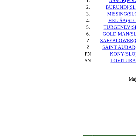
1.
ASSUR(POL)
2.
BURUNDI(SLO
3.
MISSING(SLO
4.
HELIŠA(SLO)
5.
TURGENEV(SL
6.
GOLD MAN(SLO
Z
SAFEBLOWER(G
Z
SAINT AUBAR(
PN
KONY(SLO)
SN
LOVITURA,
Maj