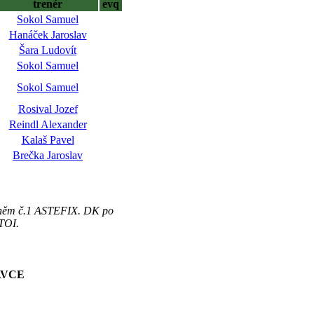
trenér
evq
Sokol Samuel
Hanáček Jaroslav
Šara Ludovít
Sokol Samuel
Sokol Samuel
Rosival Jozef
Reindl Alexander
Kalaš Pavel
Brečka Jaroslav
 koněm č.1 ASTEFIX. DK po
TOI.
AVCE