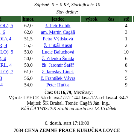
Zápisné: 0 + 0 Kč, Startujících: 10
Stav dráhy:
ě
hmot.
jezdec
výrok
čas
stč
OL), 5
62,0
ž. Petr Kubík
4
 6
62,0
am. Martin Cagáň
3
), 4
51,5
Petra Výtisková
1
, 4
55,5
ž. Lukáš Kasal
2
O), 5
53,0
Lucie Baluchová
10
, 4
50,0
ž. Zdenko Šmida
6
RL, 4
50,0
žk. Jaromír Šafář
8
LO), 7
61,0
ž. Jaroslav Línek
7
3
56,0
ž. František Vávra
5
4
54,0
Peter Huťťa
9
Čas:
01:16,79
, Mezičasy:
Výrok: LEHCE 5-kr.hlava-1/2-2 1/4-hlava-1/2-kr.hlava-4 3/4-7
Majitel: ŠK Brahal, Trenér: Cagáň Ján, Ing.,
Kůň č.9 TWISTER ztratil na startu asi 13-15 délek
6. dostih, start 17:10:00
7034 CENA ZEMNÉ PRÁCE KUKUČKA LOVCE