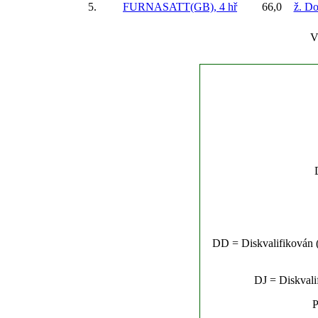
5.
FURNASATT(GB), 4 hř
66,0
ž. Do
V
DD = Diskvalifikován (n
DJ = Diskvalif
P