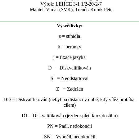
Výrok: LEHCE 3-1 1/2-20-2-7
Majitel: Vimar (SVK), Trenér: Kubík Petr,
Vysvětlivky:
s
= stínidla
b
= beránky
j
= fixace jazyka
D = Diskvalifikován
S = Neodstartoval
Z = Zadržen
DD = Diskvalifikován (nebyl na distanci v době, kdy vítěz probíhal
cílem)
DJ = Diskvalifikován (jezdec spletl kurz dostihu)
PN = Padl, nedokončil
SN = Vybočil, nedokončil