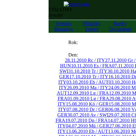
VÝSLEDKY
/results/
Termíny
Přihlášky
Startky
Racedays
Entries
Declaration
««
Rok:
»»
Den:
28.11.2010 Rc / ITY
27.11.2010 Gr 
HUN
10.11.2010 Es / FRA
07.11.2010 
SWI
31.10.2010 Tr / ITY
30.10.2010 H
GER
17.10.2010 Tr / ITY
16.10.2010 D
ITY
03.10.2010 Eb / AUT
03.10.2010 H
ITY
26.09.2010 Ma / ITY
24.09.2010 M
AUT
12.09.2010 Lg / FRA
12.09.2010 M
FRA
01.09.2010 Lg / FRA
29.08.2010 A
ITY
15.08.2010 Kö / GER
15.08.2010 M
ITY
07.08.2010 Dr / GER
06.08.2010 V
GER
30.07.2010 Av / SWI
29.07.2010 C
FRA
19.07.2010 Dp / FRA
14.07.2010 H
ITY
04.07.2010 Mü / GER
27.06.2010 E
ITY
13.06.2010 Eb / AUT
13.06.2010 M