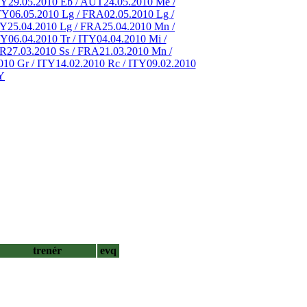
TY
29.05.2010 Eb / AUT
24.05.2010 Me /
TY
06.05.2010 Lg / FRA
02.05.2010 Lg /
TY
25.04.2010 Lg / FRA
25.04.2010 Mn /
TY
06.04.2010 Tr / ITY
04.04.2010 Mi /
ER
27.03.2010 Ss / FRA
21.03.2010 Mn /
010 Gr / ITY
14.02.2010 Rc / ITY
09.02.2010
Y
trenér
evq