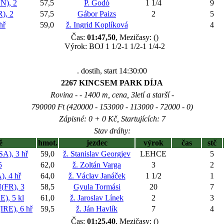
), 2
57,5
P. Godó
1 1/4
9
), 2
57,5
Gábor Paizs
2
5
hř
59,0
ž. Ingrid Koplíková
4
Čas:
01:47,50
, Mezičasy: ()
Výrok: BOJ 1 1/2-1 1/2-1 1/4-2
. dostih, start 14:30:00
2267 KINCSEM PARK DÍJA
Rovina - - 1400 m, cena, 3letí a starší -
790000 Ft (420000 - 153000 - 113000 - 72000 - 0)
Zápisné: 0 + 0 Kč, Startujících: 7
Stav dráhy:
ě
hmot.
jezdec
výrok
čas
stč
), 3 hř
59,0
ž. Stanislav Georgjev
LEHCE
5
5
62,0
ž. Zoltán Varga
3
2
 4 hř
64,0
ž. Václav Janáček
1 1/2
1
FR), 3
58,5
Gyula Tormási
20
7
, 5 kl
61,0
ž. Jaroslav Línek
2
3
E), 6 hř
59,5
ž. Ján Havlík
7
4
Čas:
01:25,40
, Mezičasy: ()