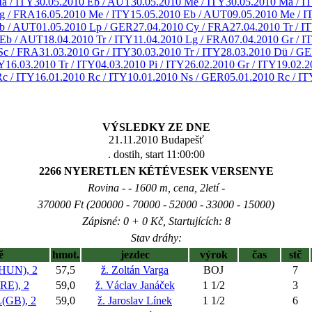
a / ITY
30.05.2010 Eb / AUT
30.05.2010 Me / ITY
30.05.2010 Ma / I
g / FRA
16.05.2010 Me / ITY
15.05.2010 Eb / AUT
09.05.2010 Me / I
Eb / AUT
01.05.2010 Lp / GER
27.04.2010 Cy / FRA
27.04.2010 Tr / I
 Eb / AUT
18.04.2010 Tr / ITY
11.04.2010 Lg / FRA
07.04.2010 Gr / I
Sc / FRA
31.03.2010 Gr / ITY
30.03.2010 Tr / ITY
28.03.2010 Dü / G
TY
16.03.2010 Tr / ITY
04.03.2010 Pi / ITY
26.02.2010 Gr / ITY
19.02.2
Rc / ITY
16.01.2010 Rc / ITY
10.01.2010 Ns / GER
05.01.2010 Rc / IT
VÝSLEDKY ZE DNE
21.11.2010 Budapešť
. dostih, start 11:00:00
2266 NYERETLEN KÉTÉVESEK VERSENYE
Rovina - - 1600 m, cena, 2letí -
370000 Ft (200000 - 70000 - 52000 - 33000 - 15000)
Zápisné: 0 + 0 Kč, Startujících: 8
Stav dráhy:
ě
hmot.
jezdec
výrok
čas
stč
HUN), 2
57,5
ž. Zoltán Varga
BOJ
7
E), 2
59,0
ž. Václav Janáček
1 1/2
3
GB), 2
59,0
ž. Jaroslav Línek
1 1/2
6