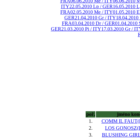
FRA
06.06.2010 Me / ITY
06.06.2010 M
ITY
22.05.2010 Lp / GER
16.05.2010 L
FRA
02.05.2010 Me / ITY
01.05.2010 
GER
21.04.2010 Gr / ITY
18.04.2010
FRA
03.04.2010 Dr / GER
01.04.2010 
GER
21.03.2010 Pi / ITY
17.03.2010 Gr / I
poř.
jméno kon
1.
COMM IL FAUT(
2.
LOS GONOSZ(IR
3.
BLUSHING GIRL(