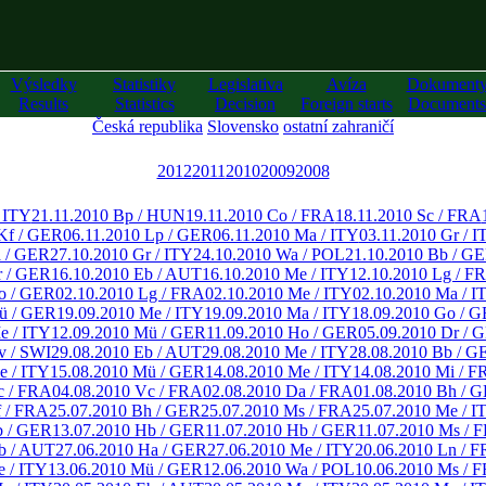
Výsledky
Statistiky
Legislativa
Avíza
Dokument
Results
Statistics
Decision
Foreign starts
Documents
Česká republika
Slovensko
ostatní zahraničí
2012
2011
2010
2009
2008
/ ITY
21.11.2010 Bp / HUN
19.11.2010 Co / FRA
18.11.2010 Sc / FRA
Kf / GER
06.11.2010 Lp / GER
06.11.2010 Ma / ITY
03.11.2010 Gr / I
a / GER
27.10.2010 Gr / ITY
24.10.2010 Wa / POL
21.10.2010 Bb / G
r / GER
16.10.2010 Eb / AUT
16.10.2010 Me / ITY
12.10.2010 Lg / F
o / GER
02.10.2010 Lg / FRA
02.10.2010 Me / ITY
02.10.2010 Ma / I
ü / GER
19.09.2010 Me / ITY
19.09.2010 Ma / ITY
18.09.2010 Go / 
e / ITY
12.09.2010 Mü / GER
11.09.2010 Ho / GER
05.09.2010 Dr / 
v / SWI
29.08.2010 Eb / AUT
29.08.2010 Me / ITY
28.08.2010 Bb / G
e / ITY
15.08.2010 Mü / GER
14.08.2010 Me / ITY
14.08.2010 Mi / F
c / FRA
04.08.2010 Vc / FRA
02.08.2010 Da / FRA
01.08.2010 Bh / 
f / FRA
25.07.2010 Bh / GER
25.07.2010 Ms / FRA
25.07.2010 Me / I
b / GER
13.07.2010 Hb / GER
11.07.2010 Hb / GER
11.07.2010 Ms / 
b / AUT
27.06.2010 Ha / GER
27.06.2010 Me / ITY
20.06.2010 Ln / 
e / ITY
13.06.2010 Mü / GER
12.06.2010 Wa / POL
10.06.2010 Ms / 