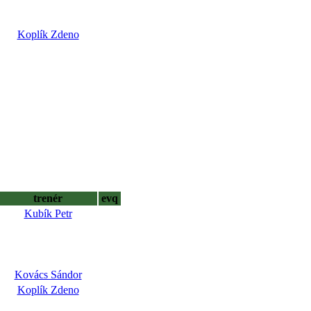
Koplík Zdeno
trenér
evq
Kubík Petr
Kovács Sándor
Koplík Zdeno