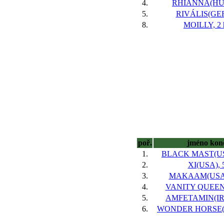
4.
RHIANNA(HUN
5.
RIVÁLIS(GER
8.
MOILLY, 2 
poř.
jméno kon
1.
BLACK MAST(USA
2.
XI(USA), 
3.
MAKAAM(USA),
4.
VANITY QUEEN(
5.
AMFETAMIN(IRE)
6.
WONDER HORSE(IR