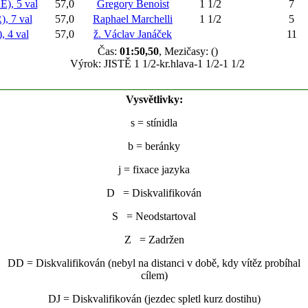
), 5 val
57,0
Gregory Benoist
1 1/2
7
 7 val
57,0
Raphael Marchelli
1 1/2
5
 4 val
57,0
ž. Václav Janáček
11
Čas:
01:50,50
, Mezičasy: ()
Výrok: JISTĚ 1 1/2-kr.hlava-1 1/2-1 1/2
Vysvětlivky:
s
= stínidla
b
= beránky
j
= fixace jazyka
D = Diskvalifikován
S = Neodstartoval
Z = Zadržen
DD = Diskvalifikován (nebyl na distanci v době, kdy vítěz probíhal
cílem)
DJ = Diskvalifikován (jezdec spletl kurz dostihu)