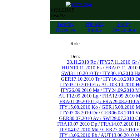
VÝSLEDKY
/results/
Termíny
Přihlášky
Startky
Racedays
Entries
Declaration
««
Rok:
»»
Den:
28.11.2010 Rc / ITY
27.11.2010 Gr 
HUN
10.11.2010 Es / FRA
07.11.2010 
SWI
31.10.2010 Tr / ITY
30.10.2010 H
GER
17.10.2010 Tr / ITY
16.10.2010 D
ITY
03.10.2010 Eb / AUT
03.10.2010 H
ITY
26.09.2010 Ma / ITY
24.09.2010 M
AUT
12.09.2010 Lg / FRA
12.09.2010 M
FRA
01.09.2010 Lg / FRA
29.08.2010 A
ITY
15.08.2010 Kö / GER
15.08.2010 M
ITY
07.08.2010 Dr / GER
06.08.2010 V
GER
30.07.2010 Av / SWI
29.07.2010 C
FRA
19.07.2010 Dp / FRA
14.07.2010 H
ITY
04.07.2010 Mü / GER
27.06.2010 E
ITY
13.06.2010 Eb / AUT
13.06.2010 M