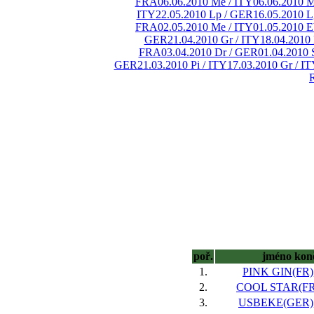
FRA
06.06.2010 Me / ITY
06.06.2010 M
ITY
22.05.2010 Lp / GER
16.05.2010 L
FRA
02.05.2010 Me / ITY
01.05.2010 
GER
21.04.2010 Gr / ITY
18.04.2010
FRA
03.04.2010 Dr / GER
01.04.2010 
GER
21.03.2010 Pi / ITY
17.03.2010 Gr / I
poř.
jméno kon
1.
PINK GIN(FR),
2.
COOL STAR(FR)
3.
USBEKE(GER), 