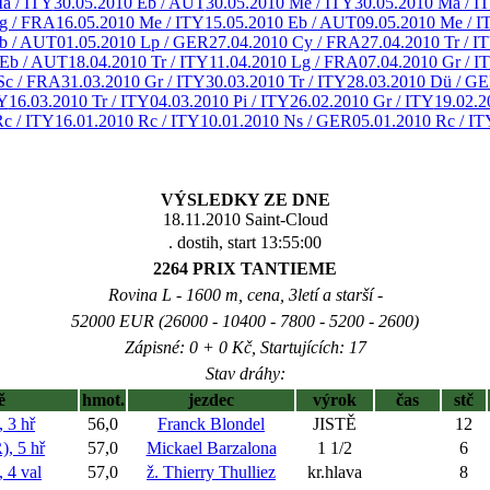
a / ITY
30.05.2010 Eb / AUT
30.05.2010 Me / ITY
30.05.2010 Ma / I
g / FRA
16.05.2010 Me / ITY
15.05.2010 Eb / AUT
09.05.2010 Me / I
Eb / AUT
01.05.2010 Lp / GER
27.04.2010 Cy / FRA
27.04.2010 Tr / I
 Eb / AUT
18.04.2010 Tr / ITY
11.04.2010 Lg / FRA
07.04.2010 Gr / I
Sc / FRA
31.03.2010 Gr / ITY
30.03.2010 Tr / ITY
28.03.2010 Dü / G
TY
16.03.2010 Tr / ITY
04.03.2010 Pi / ITY
26.02.2010 Gr / ITY
19.02.2
Rc / ITY
16.01.2010 Rc / ITY
10.01.2010 Ns / GER
05.01.2010 Rc / IT
VÝSLEDKY ZE DNE
18.11.2010 Saint-Cloud
. dostih, start 13:55:00
2264 PRIX TANTIEME
Rovina L - 1600 m, cena, 3letí a starší -
52000 EUR (26000 - 10400 - 7800 - 5200 - 2600)
Zápisné: 0 + 0 Kč, Startujících: 17
Stav dráhy:
ě
hmot.
jezdec
výrok
čas
stč
 3 hř
56,0
Franck Blondel
JISTĚ
12
, 5 hř
57,0
Mickael Barzalona
1 1/2
6
4 val
57,0
ž. Thierry Thulliez
kr.hlava
8