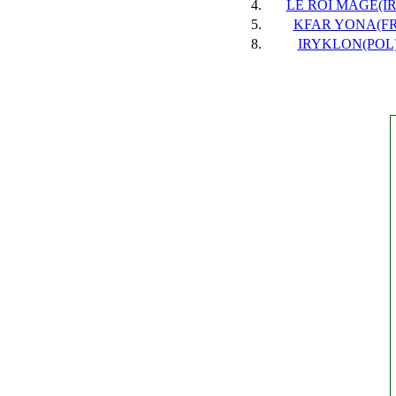
4.
LE ROI MAGE(IRE
5.
KFAR YONA(FR),
8.
IRYKLON(POL),