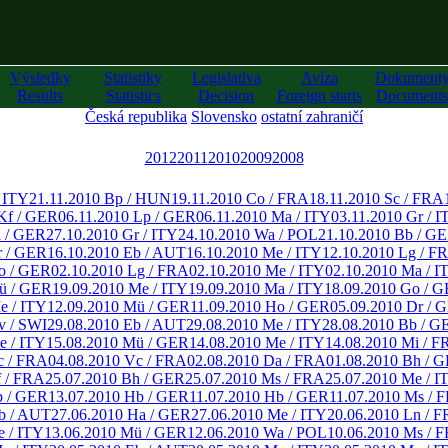
Výsledky
Statistiky
Legislativa
Avíza
Dokument
Results
Statistics
Decision
Foreign starts
Documents
Česká republika
Slovensko
ostatní zahraničí
2012
2011
2010
2009
2008
/ ITY
21.11.2010 Bp / HUN
19.11.2010 Co / FRA
18.11.2010 Sc / FRA
Kf / GER
06.11.2010 Lp / GER
06.11.2010 Ma / ITY
03.11.2010 Gr / I
a / GER
27.10.2010 Gr / ITY
24.10.2010 Wa / POL
21.10.2010 Bb / G
r / GER
16.10.2010 Eb / AUT
16.10.2010 Me / ITY
12.10.2010 Lg / F
o / GER
02.10.2010 Lg / FRA
02.10.2010 Me / ITY
02.10.2010 Ma / I
ü / GER
19.09.2010 Me / ITY
19.09.2010 Ma / ITY
18.09.2010 Go / 
e / ITY
12.09.2010 Mü / GER
11.09.2010 Ho / GER
05.09.2010 Dr / 
v / SWI
29.08.2010 Eb / AUT
29.08.2010 Me / ITY
28.08.2010 Bb / G
e / ITY
15.08.2010 Mü / GER
14.08.2010 Me / ITY
14.08.2010 Mi / F
c / FRA
04.08.2010 Vc / FRA
02.08.2010 Da / FRA
01.08.2010 Bh / 
f / FRA
25.07.2010 Bh / GER
25.07.2010 Ms / FRA
25.07.2010 Me / I
b / GER
13.07.2010 Hb / GER
11.07.2010 Hb / GER
11.07.2010 Ms / 
b / AUT
27.06.2010 Ha / GER
27.06.2010 Me / ITY
20.06.2010 Ln / 
e / ITY
13.06.2010 Mü / GER
12.06.2010 Wa / POL
10.06.2010 Ms / 