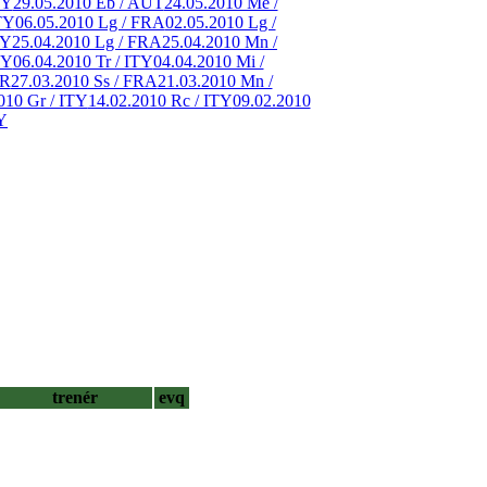
TY
29.05.2010 Eb / AUT
24.05.2010 Me /
TY
06.05.2010 Lg / FRA
02.05.2010 Lg /
TY
25.04.2010 Lg / FRA
25.04.2010 Mn /
TY
06.04.2010 Tr / ITY
04.04.2010 Mi /
ER
27.03.2010 Ss / FRA
21.03.2010 Mn /
010 Gr / ITY
14.02.2010 Rc / ITY
09.02.2010
Y
trenér
evq