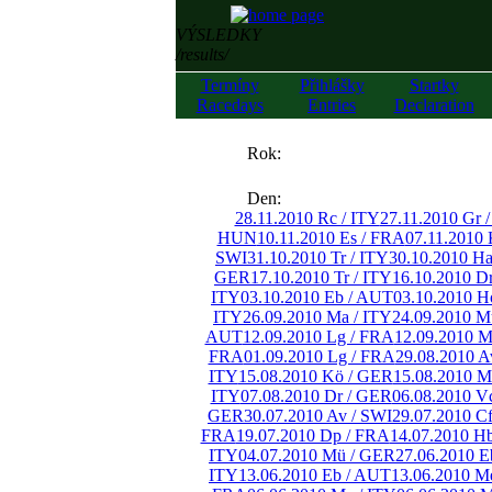
VÝSLEDKY
/results/
Termíny
Přihlášky
Startky
Racedays
Entries
Declaration
««
Rok:
»»
Den:
28.11.2010 Rc / ITY
27.11.2010 Gr 
HUN
10.11.2010 Es / FRA
07.11.2010 
SWI
31.10.2010 Tr / ITY
30.10.2010 H
GER
17.10.2010 Tr / ITY
16.10.2010 D
ITY
03.10.2010 Eb / AUT
03.10.2010 H
ITY
26.09.2010 Ma / ITY
24.09.2010 M
AUT
12.09.2010 Lg / FRA
12.09.2010 M
FRA
01.09.2010 Lg / FRA
29.08.2010 A
ITY
15.08.2010 Kö / GER
15.08.2010 M
ITY
07.08.2010 Dr / GER
06.08.2010 V
GER
30.07.2010 Av / SWI
29.07.2010 C
FRA
19.07.2010 Dp / FRA
14.07.2010 H
ITY
04.07.2010 Mü / GER
27.06.2010 E
ITY
13.06.2010 Eb / AUT
13.06.2010 M