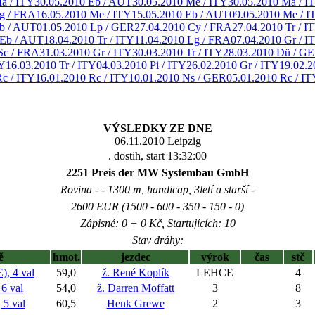
a / ITY
30.05.2010 Eb / AUT
30.05.2010 Me / ITY
30.05.2010 Ma / I
g / FRA
16.05.2010 Me / ITY
15.05.2010 Eb / AUT
09.05.2010 Me / I
Eb / AUT
01.05.2010 Lp / GER
27.04.2010 Cy / FRA
27.04.2010 Tr / I
 Eb / AUT
18.04.2010 Tr / ITY
11.04.2010 Lg / FRA
07.04.2010 Gr / I
Sc / FRA
31.03.2010 Gr / ITY
30.03.2010 Tr / ITY
28.03.2010 Dü / G
TY
16.03.2010 Tr / ITY
04.03.2010 Pi / ITY
26.02.2010 Gr / ITY
19.02.2
Rc / ITY
16.01.2010 Rc / ITY
10.01.2010 Ns / GER
05.01.2010 Rc / IT
VÝSLEDKY ZE DNE
06.11.2010 Leipzig
. dostih, start 13:32:00
2251 Preis der MW Systembau GmbH
Rovina - - 1300 m, handicap, 3letí a starší -
2600 EUR (1500 - 600 - 350 - 150 - 0)
Zápisné: 0 + 0 Kč, Startujících: 10
Stav dráhy:
ě
hmot.
jezdec
výrok
čas
stč
, 4 val
59,0
ž. René Koplík
LEHCE
4
6 val
54,0
ž. Darren Moffatt
3
8
5 val
60,5
Henk Grewe
2
3