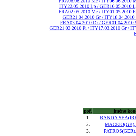
FRA
06.06.2010 Me / ITY
06.06.2010 M
ITY
22.05.2010 Lp / GER
16.05.2010 L
FRA
02.05.2010 Me / ITY
01.05.2010 
GER
21.04.2010 Gr / ITY
18.04.2010
FRA
03.04.2010 Dr / GER
01.04.2010 
GER
21.03.2010 Pi / ITY
17.03.2010 Gr / I
poř.
jméno kon
1.
BANDA SEA(IRE)
2.
MACEIO(GB), 
3.
PATROS(GER), 