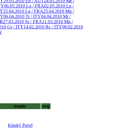
TY
29.05.2010 Eb / AUT
24.05.2010 Me /
TY
06.05.2010 Lg / FRA
02.05.2010 Lg /
TY
25.04.2010 Lg / FRA
25.04.2010 Mn /
TY
06.04.2010 Tr / ITY
04.04.2010 Mi /
ER
27.03.2010 Ss / FRA
21.03.2010 Mn /
010 Gr / ITY
14.02.2010 Rc / ITY
09.02.2010
Y
trenér
evq
Kinský Pavel