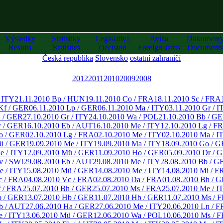
Výsledky
Statistiky
Legislativa
Avíza
Dokument
Results
Statistics
Decision
Foreign starts
Documents
Česká republika
Slovensko
ostatní zahraničí
2012
2011
2010
2009
2008
/ ITY
21.11.2010 Bp / HUN
19.11.2010 Co / FRA
18.11.2010 Sc / FRA
Kf / GER
06.11.2010 Lp / GER
06.11.2010 Ma / ITY
03.11.2010 Gr / I
a / GER
27.10.2010 Gr / ITY
24.10.2010 Wa / POL
21.10.2010 Bb / G
r / GER
16.10.2010 Eb / AUT
16.10.2010 Me / ITY
12.10.2010 Lg / F
o / GER
02.10.2010 Lg / FRA
02.10.2010 Me / ITY
02.10.2010 Ma / I
ü / GER
19.09.2010 Me / ITY
19.09.2010 Ma / ITY
18.09.2010 Go / 
e / ITY
12.09.2010 Mü / GER
11.09.2010 Ho / GER
05.09.2010 Dr / 
v / SWI
29.08.2010 Eb / AUT
29.08.2010 Me / ITY
28.08.2010 Bb / G
e / ITY
15.08.2010 Mü / GER
14.08.2010 Me / ITY
14.08.2010 Mi / F
c / FRA
04.08.2010 Vc / FRA
02.08.2010 Da / FRA
01.08.2010 Bh / 
f / FRA
25.07.2010 Bh / GER
25.07.2010 Ms / FRA
25.07.2010 Me / I
b / GER
13.07.2010 Hb / GER
11.07.2010 Hb / GER
11.07.2010 Ms / 
b / AUT
27.06.2010 Ha / GER
27.06.2010 Me / ITY
20.06.2010 Ln / 
e / ITY
13.06.2010 Mü / GER
12.06.2010 Wa / POL
10.06.2010 Ms / 