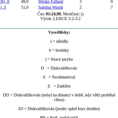
), 8
49,0
Wenke Falland
3
9
, 3
51,0
Sabrina Wandt
2
7
Čas:
01:24,90
, Mezičasy: ()
Výrok: LEHCE 3-2-3-2
Vysvětlivky:
s
= stínidla
b
= beránky
j
= fixace jazyka
D = Diskvalifikován
S = Neodstartoval
Z = Zadržen
DD = Diskvalifikován (nebyl na distanci v době, kdy vítěz probíhal
cílem)
DJ = Diskvalifikován (jezdec spletl kurz dostihu)
PN = Padl, nedokončil