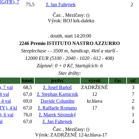
G(FR), 7
75,5
ž. Jan Faltejsek
2
Čas:
, Mezičasy: ()
Výrok: BOJ krk-daleko
. dostih, start 14:20:00
2246 Premio ISTITUTO NASTRO AZZURRO
Steeplechase - - 3500 m, handicap, 4letí a starší -
12000 EUR (5100 - 2040 - 1020 - 612 - 408)
Zápisné: 0 + 0 Kč, Startujících: 6
Stav dráhy:
ě
hmot.
jezdec
výrok
čas
stč
 7 val
68,5
ž. Josef Bartoš
ZADRŽENĚ
3
 val
67,0
ž. Stephan Karnicnik
12
7
4 val
69,0
Davide Columbu
kr.hlava
2
), 4 kl
67,0
ž. Raffaele Romano
17
6
 6 val
76,0
ž. Marek Stromský
1
l
67,0
ž. Jan Faltejsek
4
Čas:
, Mezičasy: ()
Výrok: ZADRŽENĚ 12-kr.hlava-17