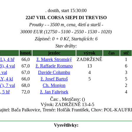
. dostih, start 15:30:00
2247 VIII. CORSA SIEPI DI TREVISO
Proutky - - 3500 m, cena, 4letí a starší -
30000 EUR (12750 - 5100 - 2550 - 1530 - 1020)
Zápisné: 0 + 0 Kč, Startujících: 6
Stav dráhy:
ě
hmot.
jezdec
výrok
čas
stč
), 4 hř
66,0
ž. Marek Stromský
ZADRŽENĚ
1
, 4 val
67,0
ž. Raffaele Romano
13
6
 val
67,0
Davide Columbu
4
3
, 4 kl
66,0
ž. Josef Bartoš
5
5
, 7 val
68,0
Ch. Monjon
2
 5 hř
72,0
ž. Jan Faltejsek
4
Čas:
, Mezičasy: ()
Výrok: ZADRŽENĚ 13-4-5
jitel: Bača Palkovice, Trenér: Holčák František, Chov: POL-KAUF
Vysvětlivky: