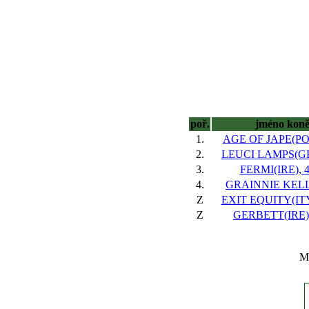
poř.
jméno kon
1.
AGE OF JAPE(POL
2.
LEUCI LAMPS(GB)
3.
FERMI(IRE), 4
4.
GRAINNIE KELLY
Z
EXIT EQUITY(ITY)
Z
GERBETT(IRE),
Ma