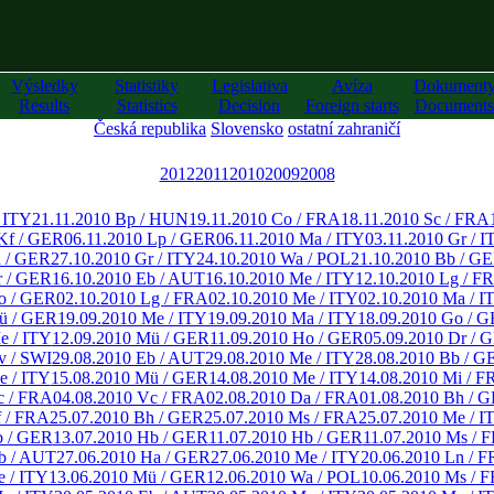
Výsledky
Statistiky
Legislativa
Avíza
Dokument
Results
Statistics
Decision
Foreign starts
Documents
Česká republika
Slovensko
ostatní zahraničí
2012
2011
2010
2009
2008
/ ITY
21.11.2010 Bp / HUN
19.11.2010 Co / FRA
18.11.2010 Sc / FRA
Kf / GER
06.11.2010 Lp / GER
06.11.2010 Ma / ITY
03.11.2010 Gr / I
a / GER
27.10.2010 Gr / ITY
24.10.2010 Wa / POL
21.10.2010 Bb / G
r / GER
16.10.2010 Eb / AUT
16.10.2010 Me / ITY
12.10.2010 Lg / F
o / GER
02.10.2010 Lg / FRA
02.10.2010 Me / ITY
02.10.2010 Ma / I
ü / GER
19.09.2010 Me / ITY
19.09.2010 Ma / ITY
18.09.2010 Go / 
e / ITY
12.09.2010 Mü / GER
11.09.2010 Ho / GER
05.09.2010 Dr / 
v / SWI
29.08.2010 Eb / AUT
29.08.2010 Me / ITY
28.08.2010 Bb / G
e / ITY
15.08.2010 Mü / GER
14.08.2010 Me / ITY
14.08.2010 Mi / F
c / FRA
04.08.2010 Vc / FRA
02.08.2010 Da / FRA
01.08.2010 Bh / 
f / FRA
25.07.2010 Bh / GER
25.07.2010 Ms / FRA
25.07.2010 Me / I
b / GER
13.07.2010 Hb / GER
11.07.2010 Hb / GER
11.07.2010 Ms / 
b / AUT
27.06.2010 Ha / GER
27.06.2010 Me / ITY
20.06.2010 Ln / 
e / ITY
13.06.2010 Mü / GER
12.06.2010 Wa / POL
10.06.2010 Ms / 