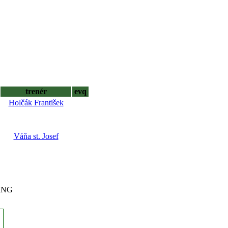
trenér
evq
Holčák František
Váňa st. Josef
RING