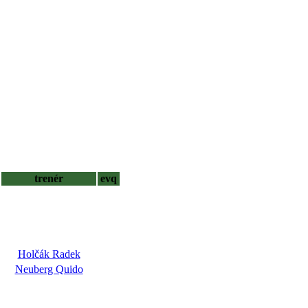
trenér
evq
Holčák Radek
Neuberg Quido