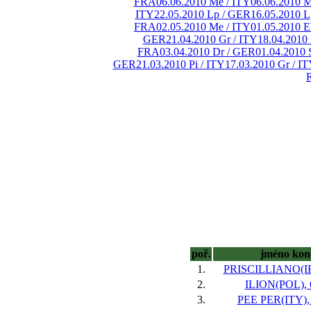
FRA
06.06.2010 Me / ITY
06.06.2010 M
ITY
22.05.2010 Lp / GER
16.05.2010 L
FRA
02.05.2010 Me / ITY
01.05.2010 
GER
21.04.2010 Gr / ITY
18.04.2010
FRA
03.04.2010 Dr / GER
01.04.2010 
GER
21.03.2010 Pi / ITY
17.03.2010 Gr / I
poř.
jméno kon
1.
PRISCILLIANO(IRE
2.
ILION(POL), 6
3.
PEE PER(ITY), 