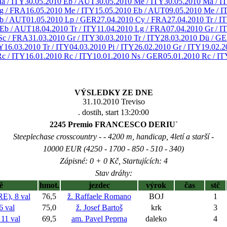
a / ITY
30.05.2010 Eb / AUT
30.05.2010 Me / ITY
30.05.2010 Ma / I
g / FRA
16.05.2010 Me / ITY
15.05.2010 Eb / AUT
09.05.2010 Me / I
Eb / AUT
01.05.2010 Lp / GER
27.04.2010 Cy / FRA
27.04.2010 Tr / I
 Eb / AUT
18.04.2010 Tr / ITY
11.04.2010 Lg / FRA
07.04.2010 Gr / I
Sc / FRA
31.03.2010 Gr / ITY
30.03.2010 Tr / ITY
28.03.2010 Dü / G
TY
16.03.2010 Tr / ITY
04.03.2010 Pi / ITY
26.02.2010 Gr / ITY
19.02.2
Rc / ITY
16.01.2010 Rc / ITY
10.01.2010 Ns / GER
05.01.2010 Rc / IT
VÝSLEDKY ZE DNE
31.10.2010 Treviso
. dostih, start 13:20:00
2245 Premio FRANCESCO DERIU`
Steeplechase crosscountry - - 4200 m, handicap, 4letí a starší -
10000 EUR (4250 - 1700 - 850 - 510 - 340)
Zápisné: 0 + 0 Kč, Startujících: 4
Stav dráhy:
ě
hmot.
jezdec
výrok
čas
stč
), 8 val
76,5
ž. Raffaele Romano
BOJ
1
 val
75,0
ž. Josef Bartoš
krk
3
11 val
69,5
am. Pavel Peprna
daleko
4