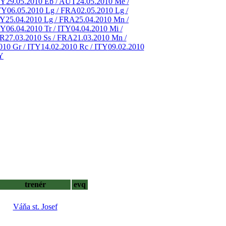
TY
29.05.2010 Eb / AUT
24.05.2010 Me /
TY
06.05.2010 Lg / FRA
02.05.2010 Lg /
TY
25.04.2010 Lg / FRA
25.04.2010 Mn /
TY
06.04.2010 Tr / ITY
04.04.2010 Mi /
ER
27.03.2010 Ss / FRA
21.03.2010 Mn /
010 Gr / ITY
14.02.2010 Rc / ITY
09.02.2010
Y
trenér
evq
Váňa st. Josef