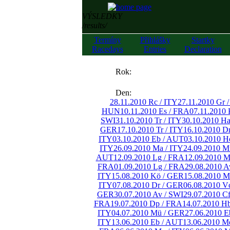
VÝSLEDKY
/results/
Termíny
Přihlášky
Startky
Racedays
Entries
Declaration
««
Rok:
»»
Den:
28.11.2010 Rc / ITY
27.11.2010 Gr 
HUN
10.11.2010 Es / FRA
07.11.2010 
SWI
31.10.2010 Tr / ITY
30.10.2010 H
GER
17.10.2010 Tr / ITY
16.10.2010 D
ITY
03.10.2010 Eb / AUT
03.10.2010 H
ITY
26.09.2010 Ma / ITY
24.09.2010 M
AUT
12.09.2010 Lg / FRA
12.09.2010 M
FRA
01.09.2010 Lg / FRA
29.08.2010 A
ITY
15.08.2010 Kö / GER
15.08.2010 M
ITY
07.08.2010 Dr / GER
06.08.2010 V
GER
30.07.2010 Av / SWI
29.07.2010 C
FRA
19.07.2010 Dp / FRA
14.07.2010 H
ITY
04.07.2010 Mü / GER
27.06.2010 E
ITY
13.06.2010 Eb / AUT
13.06.2010 M