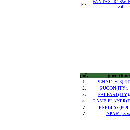
FANTASTIC SWIN
PN
val
poř.
jméno kon
1.
PENALTY`S(FR),
2.
PUCON(ITY), 4
3.
FALFAST(ITY), 
4.
GAME PLAYER(ITY
Z
TEREBESZ(POL),
Z
APART, 8 va