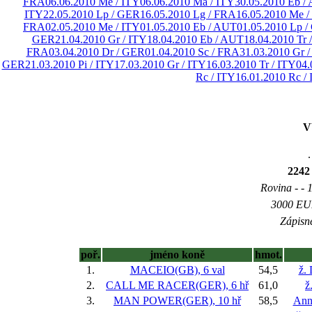
FRA
06.06.2010 Me / ITY
06.06.2010 Ma / ITY
30.05.2010 Eb /
ITY
22.05.2010 Lp / GER
16.05.2010 Lg / FRA
16.05.2010 Me /
FRA
02.05.2010 Me / ITY
01.05.2010 Eb / AUT
01.05.2010 Lp 
GER
21.04.2010 Gr / ITY
18.04.2010 Eb / AUT
18.04.2010 Tr 
FRA
03.04.2010 Dr / GER
01.04.2010 Sc / FRA
31.03.2010 Gr /
GER
21.03.2010 Pi / ITY
17.03.2010 Gr / ITY
16.03.2010 Tr / ITY
04.
Rc / ITY
16.01.2010 Rc /
V
.
2242
Rovina - - 1
3000 EUR
Zápisné
poř.
jméno koně
hmot.
1.
MACEIO(GB), 6 val
54,5
ž. 
2.
CALL ME RACER(GER), 6 hř
61,0
ž
3.
MAN POWER(GER), 10 hř
58,5
Ann