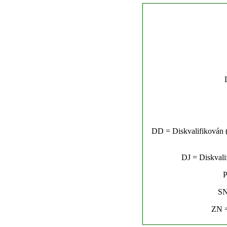
DD = Diskvalifikován (n
DJ = Diskvalif
P
SN
ZN =