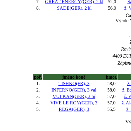
7.
GREAT ENERGY(GER), 2 kl
52,0
S
8.
SADE(GER), 2 kl
56,0
ž. 
Ča
Výrok:
.
Rovin
4400 EUR 
Zápisné
poř.
jméno koně
hmot.
1.
TISHKO(FR), 3
58,0
ž.
2.
INFERNO(GER), 3 val
58,0
ž. E
3.
VULKAN(GER), 3 hř
57,0
ž. 
4.
VIVE LE ROY(GER), 3
57,0
ž. Al
5.
REGA(GER), 3
55,5
ž.
Vý