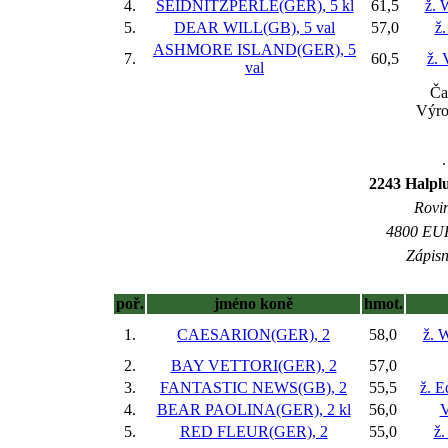
4.
SEIDNITZPERLE(GER), 5 kl
61,5
ž. 
5.
DEAR WILL(GB), 5 val
57,0
ž.
ASHMORE ISLAND(GER), 5
7.
60,5
ž. 
val
Ča
Výro
.
2243 Halp
Rovin
4800 EUR 
Zápisn
poř.
jméno koně
hmot.
1.
CAESARION(GER), 2
58,0
ž. 
2.
BAY VETTORI(GER), 2
57,0
3.
FANTASTIC NEWS(GB), 2
55,5
ž. E
4.
BEAR PAOLINA(GER), 2 kl
56,0
V
5.
RED FLEUR(GER), 2
55,0
ž.