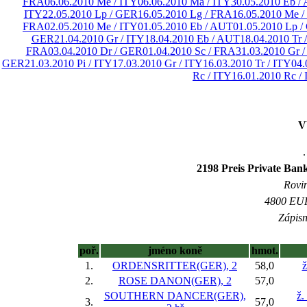
FRA
06.06.2010 Me / ITY
06.06.2010 Ma / ITY
30.05.2010 Eb /
ITY
22.05.2010 Lp / GER
16.05.2010 Lg / FRA
16.05.2010 Me /
FRA
02.05.2010 Me / ITY
01.05.2010 Eb / AUT
01.05.2010 Lp 
GER
21.04.2010 Gr / ITY
18.04.2010 Eb / AUT
18.04.2010 Tr 
FRA
03.04.2010 Dr / GER
01.04.2010 Sc / FRA
31.03.2010 Gr /
GER
21.03.2010 Pi / ITY
17.03.2010 Gr / ITY
16.03.2010 Tr / ITY
04.
Rc / ITY
16.01.2010 Rc /
V
.
2198 Preis Private Ban
Rovin
4800 EUR 
Zápisn
poř.
jméno koně
hmot.
1.
ORDENSRITTER(GER), 2
58,0
ž
2.
ROSE DANON(GER), 2
57,0
SOUTHERN DANCER(GER),
ž.
3.
57,0