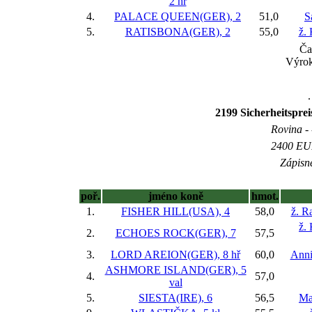
2 hř
4.
PALACE QUEEN(GER), 2
51,0
S
5.
RATISBONA(GER), 2
55,0
ž.
Ča
Výrok
.
2199 Sicherheitspre
Rovina - 
2400 EUR
Zápisné
poř.
jméno koně
hmot.
1.
FISHER HILL(USA), 4
58,0
ž. R
ž.
2.
ECHOES ROCK(GER), 7
57,5
3.
LORD AREION(GER), 8 hř
60,0
Anni
ASHMORE ISLAND(GER), 5
4.
57,0
val
5.
SIESTA(IRE), 6
56,5
Ma