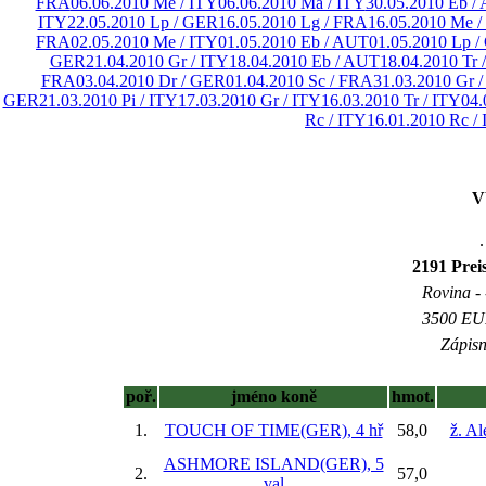
FRA
06.06.2010 Me / ITY
06.06.2010 Ma / ITY
30.05.2010 Eb /
ITY
22.05.2010 Lp / GER
16.05.2010 Lg / FRA
16.05.2010 Me /
FRA
02.05.2010 Me / ITY
01.05.2010 Eb / AUT
01.05.2010 Lp 
GER
21.04.2010 Gr / ITY
18.04.2010 Eb / AUT
18.04.2010 Tr 
FRA
03.04.2010 Dr / GER
01.04.2010 Sc / FRA
31.03.2010 Gr /
GER
21.03.2010 Pi / ITY
17.03.2010 Gr / ITY
16.03.2010 Tr / ITY
04.
Rc / ITY
16.01.2010 Rc /
V
.
2191 Prei
Rovina - 
3500 EUR
Zápisn
poř.
jméno koně
hmot.
1.
TOUCH OF TIME(GER), 4 hř
58,0
ž. Al
ASHMORE ISLAND(GER), 5
2.
57,0
val