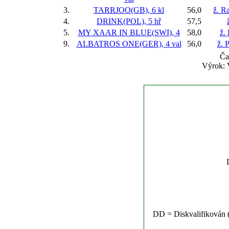
3.
TARRJOO(GB), 6 kl
56,0
ž. Ra
4.
DRINK(POL), 5 hř
57,5
5.
MY XAAR IN BLUE(SWI), 4
58,0
ž.
9.
ALBATROS ONE(GER), 4 val
56,0
ž. 
Ča
Výrok:
DD = Diskvalifikován (n