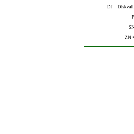
DJ = Diskvalif
P
SN
ZN =