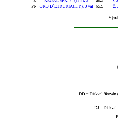
5.
REGAL SPRINT(ITY), 3
66,5
ž. 
PN
ORO D`ETRURIA(ITY), 3 val
65,5
ž. 
Výro
DD = Diskvalifikován (n
DJ = Diskvalif
P