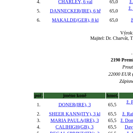
4.
CHARLEY, 6 val
65,0
ž.
ž.
5.
DANNECKER(IRE), 6 hř
65,0
6.
MAKALDE(GER), 8 kl
65,0
ž
Výrok:
Majitel: Dr. Charvát, 
.
2190 Pre
Prout
22000 EUR (8
Zápisné
poř.
jméno koně
hmot.
ž. 
1.
DONER(IRE), 3
65,5
2.
SHEER KANN(ITY), 3 kl
65,5
ž. Ra
3.
MARIA PAULA(IRE), 3
65,5
ž. Dom
4.
CALIHIGH(GB), 3
65,5
Dav