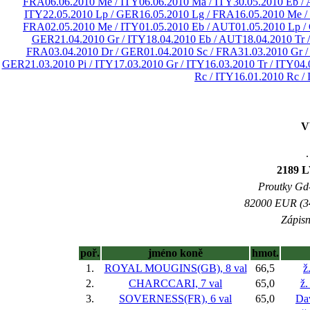
FRA
06.06.2010 Me / ITY
06.06.2010 Ma / ITY
30.05.2010 Eb /
ITY
22.05.2010 Lp / GER
16.05.2010 Lg / FRA
16.05.2010 Me /
FRA
02.05.2010 Me / ITY
01.05.2010 Eb / AUT
01.05.2010 Lp 
GER
21.04.2010 Gr / ITY
18.04.2010 Eb / AUT
18.04.2010 Tr 
FRA
03.04.2010 Dr / GER
01.04.2010 Sc / FRA
31.03.2010 Gr /
GER
21.03.2010 Pi / ITY
17.03.2010 Gr / ITY
16.03.2010 Tr / ITY
04.
Rc / ITY
16.01.2010 Rc /
V
.
2189 L
Proutky Gd-1
82000 EUR (34
Zápisn
poř.
jméno koně
hmot.
1.
ROYAL MOUGINS(GB), 8 val
66,5
ž
2.
CHARCCARI, 7 val
65,0
ž.
3.
SOVERNESS(FR), 6 val
65,0
Da