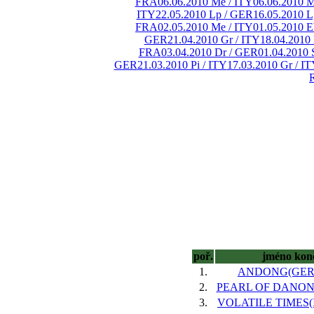
FRA
06.06.2010 Me / ITY
06.06.2010 M
ITY
22.05.2010 Lp / GER
16.05.2010 L
FRA
02.05.2010 Me / ITY
01.05.2010 
GER
21.04.2010 Gr / ITY
18.04.2010
FRA
03.04.2010 Dr / GER
01.04.2010 
GER
21.03.2010 Pi / ITY
17.03.2010 Gr / I
poř.
jméno kon
1.
ANDONG(GER),
2.
PEARL OF DANON(I
3.
VOLATILE TIMES(IR