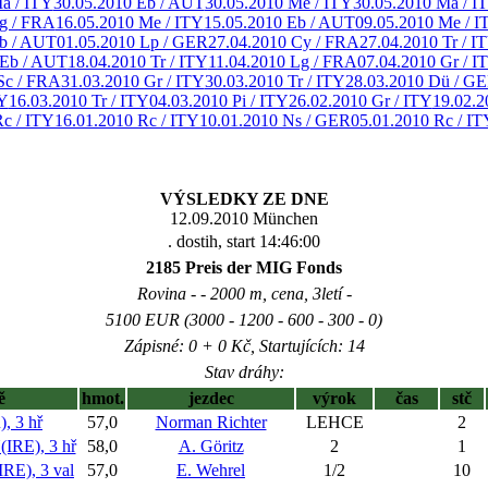
a / ITY
30.05.2010 Eb / AUT
30.05.2010 Me / ITY
30.05.2010 Ma / I
g / FRA
16.05.2010 Me / ITY
15.05.2010 Eb / AUT
09.05.2010 Me / I
Eb / AUT
01.05.2010 Lp / GER
27.04.2010 Cy / FRA
27.04.2010 Tr / I
 Eb / AUT
18.04.2010 Tr / ITY
11.04.2010 Lg / FRA
07.04.2010 Gr / I
Sc / FRA
31.03.2010 Gr / ITY
30.03.2010 Tr / ITY
28.03.2010 Dü / G
TY
16.03.2010 Tr / ITY
04.03.2010 Pi / ITY
26.02.2010 Gr / ITY
19.02.2
Rc / ITY
16.01.2010 Rc / ITY
10.01.2010 Ns / GER
05.01.2010 Rc / IT
VÝSLEDKY ZE DNE
12.09.2010 München
. dostih, start 14:46:00
2185 Preis der MIG Fonds
Rovina - - 2000 m, cena, 3letí -
5100 EUR (3000 - 1200 - 600 - 300 - 0)
Zápisné: 0 + 0 Kč, Startujících: 14
Stav dráhy:
ě
hmot.
jezdec
výrok
čas
stč
 3 hř
57,0
Norman Richter
LEHCE
2
RE), 3 hř
58,0
A. Göritz
2
1
E), 3 val
57,0
E. Wehrel
1/2
10