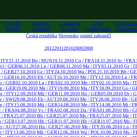
Výsledky
Statistiky
Legislativa
Avíza
Dokument
Results
Statistics
Decision
Foreign starts
Documents
Česká republika
Slovensko
ostatní zahraničí
2012
2011
2010
2009
2008
/ ITY
21.11.2010 Bp / HUN
19.11.2010 Co / FRA
18.11.2010 Sc / FRA
Kf / GER
06.11.2010 Lp / GER
06.11.2010 Ma / ITY
03.11.2010 Gr / I
a / GER
27.10.2010 Gr / ITY
24.10.2010 Wa / POL
21.10.2010 Bb / G
r / GER
16.10.2010 Eb / AUT
16.10.2010 Me / ITY
12.10.2010 Lg / F
o / GER
02.10.2010 Lg / FRA
02.10.2010 Me / ITY
02.10.2010 Ma / I
ü / GER
19.09.2010 Me / ITY
19.09.2010 Ma / ITY
18.09.2010 Go / 
e / ITY
12.09.2010 Mü / GER
11.09.2010 Ho / GER
05.09.2010 Dr / 
v / SWI
29.08.2010 Eb / AUT
29.08.2010 Me / ITY
28.08.2010 Bb / G
e / ITY
15.08.2010 Mü / GER
14.08.2010 Me / ITY
14.08.2010 Mi / F
c / FRA
04.08.2010 Vc / FRA
02.08.2010 Da / FRA
01.08.2010 Bh / 
f / FRA
25.07.2010 Bh / GER
25.07.2010 Ms / FRA
25.07.2010 Me / I
b / GER
13.07.2010 Hb / GER
11.07.2010 Hb / GER
11.07.2010 Ms / 
b / AUT
27.06.2010 Ha / GER
27.06.2010 Me / ITY
20.06.2010 Ln / 
e / ITY
13.06.2010 Mü / GER
12.06.2010 Wa / POL
10.06.2010 Ms / 