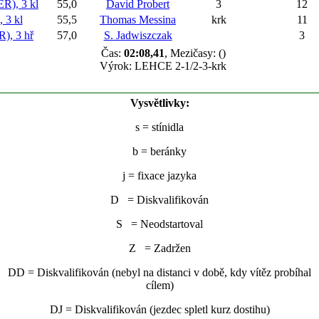
), 3 kl
55,0
David Probert
3
12
 3 kl
55,5
Thomas Messina
krk
11
, 3 hř
57,0
S. Jadwiszczak
3
Čas:
02:08,41
, Mezičasy: ()
Výrok: LEHCE 2-1/2-3-krk
Vysvětlivky:
s
= stínidla
b
= beránky
j
= fixace jazyka
D = Diskvalifikován
S = Neodstartoval
Z = Zadržen
DD = Diskvalifikován (nebyl na distanci v době, kdy vítěz probíhal
cílem)
DJ = Diskvalifikován (jezdec spletl kurz dostihu)