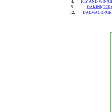
4.
FLY AND WIN(GER
5.
DAKINI(GER),
12.
DALMACIO(GER)