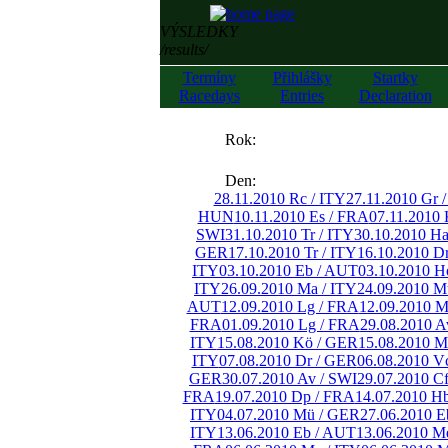
VÝSLEDKY
/results/
Termíny
Přihlášky
Startky
Racedays
Entries
Declaration
««
Rok:
»»
Den:
28.11.2010 Rc / ITY
27.11.2010 Gr 
HUN
10.11.2010 Es / FRA
07.11.2010 
SWI
31.10.2010 Tr / ITY
30.10.2010 H
GER
17.10.2010 Tr / ITY
16.10.2010 D
ITY
03.10.2010 Eb / AUT
03.10.2010 H
ITY
26.09.2010 Ma / ITY
24.09.2010 M
AUT
12.09.2010 Lg / FRA
12.09.2010 M
FRA
01.09.2010 Lg / FRA
29.08.2010 A
ITY
15.08.2010 Kö / GER
15.08.2010 M
ITY
07.08.2010 Dr / GER
06.08.2010 V
GER
30.07.2010 Av / SWI
29.07.2010 C
FRA
19.07.2010 Dp / FRA
14.07.2010 H
ITY
04.07.2010 Mü / GER
27.06.2010 E
ITY
13.06.2010 Eb / AUT
13.06.2010 M