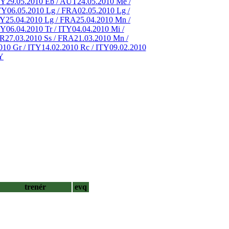
TY
29.05.2010 Eb / AUT
24.05.2010 Me /
TY
06.05.2010 Lg / FRA
02.05.2010 Lg /
TY
25.04.2010 Lg / FRA
25.04.2010 Mn /
TY
06.04.2010 Tr / ITY
04.04.2010 Mi /
ER
27.03.2010 Ss / FRA
21.03.2010 Mn /
010 Gr / ITY
14.02.2010 Rc / ITY
09.02.2010
Y
trenér
evq