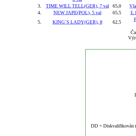
3.
TIME WILL TELL(GER), 7 val
65,0
Vla
4.
NEW JAPE(POL), 5 val
65,5
ž.
F
5.
KING`S LADY(GER), 8
62,5
Ča
Výr
DD = Diskvalifikován (n