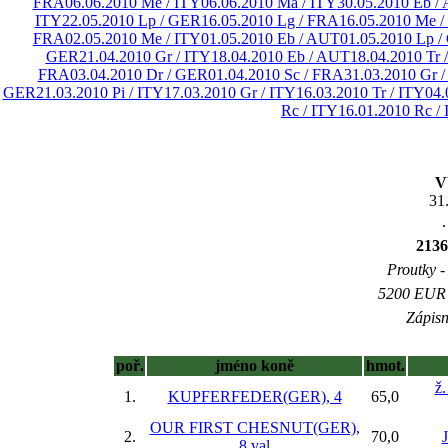
FRA
06.06.2010 Me / ITY
06.06.2010 Ma / ITY
30.05.2010 Eb /
ITY
22.05.2010 Lp / GER
16.05.2010 Lg / FRA
16.05.2010 Me /
FRA
02.05.2010 Me / ITY
01.05.2010 Eb / AUT
01.05.2010 Lp 
GER
21.04.2010 Gr / ITY
18.04.2010 Eb / AUT
18.04.2010 Tr 
FRA
03.04.2010 Dr / GER
01.04.2010 Sc / FRA
31.03.2010 Gr /
GER
21.03.2010 Pi / ITY
17.03.2010 Gr / ITY
16.03.2010 Tr / ITY
04.
Rc / ITY
16.01.2010 Rc /
V
31
.
2136
Proutky - 
5200 EUR (
Zápisn
poř.
jméno koně
hmot.
ž
1.
KUPFERFEDER(GER), 4
65,0
OUR FIRST CHESNUT(GER),
2.
70,0
8 val