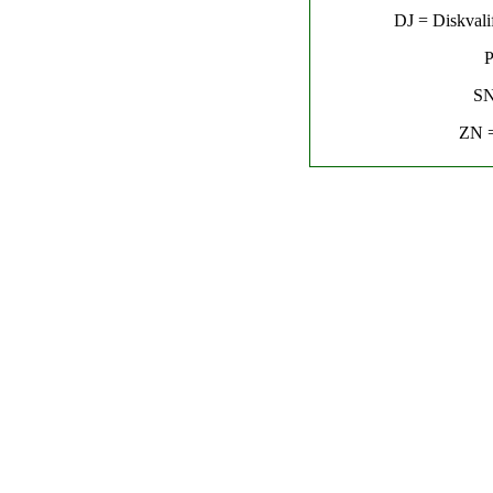
DJ = Diskvalif
P
SN
ZN =