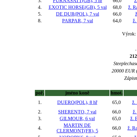
3.
FURNASATT(GB), 5 hř
66,0
ž
4.
EXOTIC HORSE(GB), 5 val
68,0
ž. R
5.
DE DUR(POL), 7 val
66,0
8.
PARPAR, 7 val
64,0
ž.
Výrok: 
.
212
Steeplechase
20000 EUR (8
Zápisn
poř.
jméno koně
hmot.
1.
DUERO(POL), 8 hř
65,0
ž.
2.
SHERENTO, 7 val
66,0
ž.
3.
GILMOUR, 6 val
65,0
ž. 
MARTIN DE
4.
66,0
ž. R
CLERMONT(FR), 5