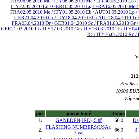
FRA
06.06.2010 Me / ITY
06.06.2010 Ma / ITY
30.05.2010 Eb /
ITY
22.05.2010 Lp / GER
16.05.2010 Lg / FRA
16.05.2010 Me /
FRA
02.05.2010 Me / ITY
01.05.2010 Eb / AUT
01.05.2010 Lp 
GER
21.04.2010 Gr / ITY
18.04.2010 Eb / AUT
18.04.2010 Tr 
FRA
03.04.2010 Dr / GER
01.04.2010 Sc / FRA
31.03.2010 Gr /
GER
21.03.2010 Pi / ITY
17.03.2010 Gr / ITY
16.03.2010 Tr / ITY
04.
Rc / ITY
16.01.2010 Rc /
V
.
21
Proutky - 
10000 EUR (
Zápisné
poř.
jméno koně
hmot.
1.
GANEDEN(IRE), 5 hř
66,0
Da
FLASHING NUMBERS(USA),
2.
66,0
ž
7 val