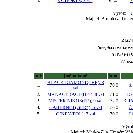
5.
VODORYS, 8 val
65,0
ž
Výrok: TU
Majitel: Bromierz, Tren
.
2127 
Steeplechase crossc
10000 EUR (
Zápisn
poř.
jméno koně
hmot.
BLACK DIAMOND(IRE), 8
1.
70,0
ž
val
2.
MANACERACE(ITY), 8 val
71,0
Da
3.
MISTER NIKOS(FR), 9 val
72,0
ž. R
4.
CABERNET(GER*), 5 val
70,0
ž.
5.
O`KEY(POL), 7 val
70,0
L
Výrok
Majitel: Marko-Zlín, Trenér: Vá