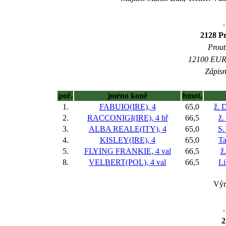
.
2128 
Prout
12100 EUR (
Zápisn
poř.
jméno koně
hmot.
1.
FABUIO(IRE), 4
65,0
ž. 
2.
RACCONIGI(IRE), 4 hř
66,5
ž.
3.
ALBA REALE(ITY), 4
65,0
S.
4.
KISLEY(IRE), 4
65,0
Ta
5.
FLYING FRANKIE, 4 val
66,5
ž
8.
VELBERT(POL), 4 val
66,5
Li
Výr
.
2