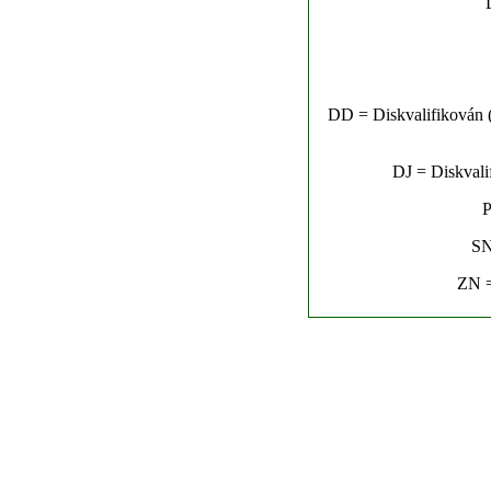
DD = Diskvalifikován (n
DJ = Diskvalif
P
SN
ZN =