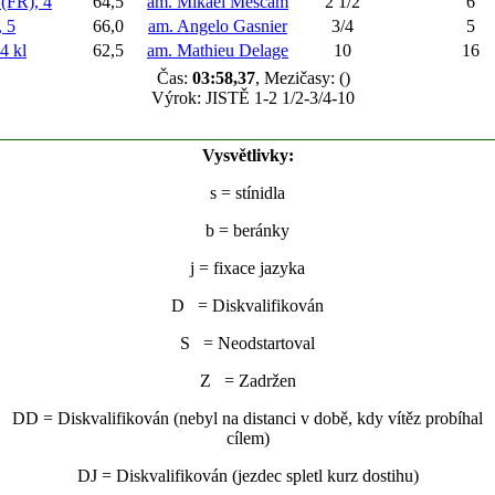
FR), 4
64,5
am. Mikael Mescam
2 1/2
6
 5
66,0
am. Angelo Gasnier
3/4
5
4 kl
62,5
am. Mathieu Delage
10
16
Čas:
03:58,37
, Mezičasy: ()
Výrok: JISTĚ 1-2 1/2-3/4-10
Vysvětlivky:
s
= stínidla
b
= beránky
j
= fixace jazyka
D = Diskvalifikován
S = Neodstartoval
Z = Zadržen
DD = Diskvalifikován (nebyl na distanci v době, kdy vítěz probíhal
cílem)
DJ = Diskvalifikován (jezdec spletl kurz dostihu)