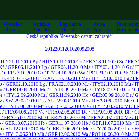
Výsledky
Statistiky
Legislativa
Avíza
Dokument
Results
Statistics
Decision
Foreign starts
Documents
Česká republika
Slovensko
ostatní zahraničí
2012
2011
2010
2009
2008
/ ITY
21.11.2010 Bp / HUN
19.11.2010 Co / FRA
18.11.2010 Sc / FRA
Kf / GER
06.11.2010 Lp / GER
06.11.2010 Ma / ITY
03.11.2010 Gr / I
a / GER
27.10.2010 Gr / ITY
24.10.2010 Wa / POL
21.10.2010 Bb / G
r / GER
16.10.2010 Eb / AUT
16.10.2010 Me / ITY
12.10.2010 Lg / F
o / GER
02.10.2010 Lg / FRA
02.10.2010 Me / ITY
02.10.2010 Ma / I
ü / GER
19.09.2010 Me / ITY
19.09.2010 Ma / ITY
18.09.2010 Go / 
e / ITY
12.09.2010 Mü / GER
11.09.2010 Ho / GER
05.09.2010 Dr / 
v / SWI
29.08.2010 Eb / AUT
29.08.2010 Me / ITY
28.08.2010 Bb / G
e / ITY
15.08.2010 Mü / GER
14.08.2010 Me / ITY
14.08.2010 Mi / F
c / FRA
04.08.2010 Vc / FRA
02.08.2010 Da / FRA
01.08.2010 Bh / 
f / FRA
25.07.2010 Bh / GER
25.07.2010 Ms / FRA
25.07.2010 Me / I
b / GER
13.07.2010 Hb / GER
11.07.2010 Hb / GER
11.07.2010 Ms / 
b / AUT
27.06.2010 Ha / GER
27.06.2010 Me / ITY
20.06.2010 Ln / 
e / ITY
13.06.2010 Mü / GER
12.06.2010 Wa / POL
10.06.2010 Ms / 