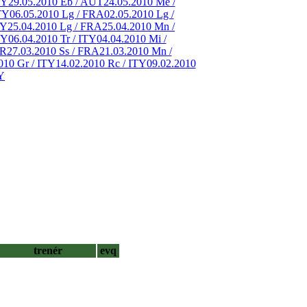
TY
29.05.2010 Eb / AUT
24.05.2010 Me /
TY
06.05.2010 Lg / FRA
02.05.2010 Lg /
TY
25.04.2010 Lg / FRA
25.04.2010 Mn /
TY
06.04.2010 Tr / ITY
04.04.2010 Mi /
ER
27.03.2010 Ss / FRA
21.03.2010 Mn /
010 Gr / ITY
14.02.2010 Rc / ITY
09.02.2010
Y
trenér
evq