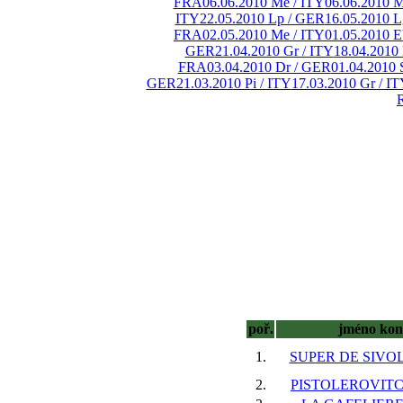
FRA
06.06.2010 Me / ITY
06.06.2010 M
ITY
22.05.2010 Lp / GER
16.05.2010 L
FRA
02.05.2010 Me / ITY
01.05.2010 
GER
21.04.2010 Gr / ITY
18.04.2010
FRA
03.04.2010 Dr / GER
01.04.2010 
GER
21.03.2010 Pi / ITY
17.03.2010 Gr / I
poř.
jméno kon
1.
SUPER DE SIVOL
2.
PISTOLEROVITCH