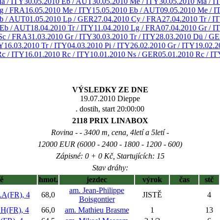
a / ITY
30.05.2010 Eb / AUT
30.05.2010 Me / ITY
30.05.2010 Ma / I
g / FRA
16.05.2010 Me / ITY
15.05.2010 Eb / AUT
09.05.2010 Me / I
Eb / AUT
01.05.2010 Lp / GER
27.04.2010 Cy / FRA
27.04.2010 Tr / I
 Eb / AUT
18.04.2010 Tr / ITY
11.04.2010 Lg / FRA
07.04.2010 Gr / I
Sc / FRA
31.03.2010 Gr / ITY
30.03.2010 Tr / ITY
28.03.2010 Dü / G
TY
16.03.2010 Tr / ITY
04.03.2010 Pi / ITY
26.02.2010 Gr / ITY
19.02.2
Rc / ITY
16.01.2010 Rc / ITY
10.01.2010 Ns / GER
05.01.2010 Rc / IT
VÝSLEDKY ZE DNE
19.07.2010 Dieppe
. dostih, start 20:00:00
2118 PRIX LINABOX
Rovina - - 3400 m, cena, 4letí a 5letí -
12000 EUR (6000 - 2400 - 1800 - 1200 - 600)
Zápisné: 0 + 0 Kč, Startujících: 15
Stav dráhy:
ě
hmot.
jezdec
výrok
čas
stč
am. Jean-Philippe
A(FR), 4
68,0
JISTĚ
4
Boisgontier
(FR), 4
66,0
am. Mathieu Brasme
1
13