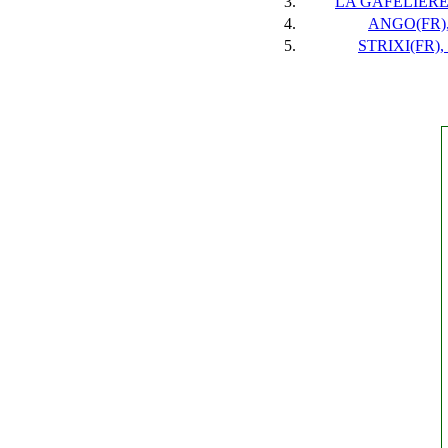
3.
LA GAFELIERE(
4.
ANGO(FR),
5.
STRIXI(FR), 