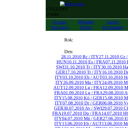
VÝSLEDKY
/results/
Termíny
Přihlášky
Startky
Racedays
Entries
Declaration
««
Rok:
»»
Den:
28.11.2010 Rc / ITY
27.11.2010 Gr 
HUN
10.11.2010 Es / FRA
07.11.2010 
SWI
31.10.2010 Tr / ITY
30.10.2010 H
GER
17.10.2010 Tr / ITY
16.10.2010 D
ITY
03.10.2010 Eb / AUT
03.10.2010 H
ITY
26.09.2010 Ma / ITY
24.09.2010 M
AUT
12.09.2010 Lg / FRA
12.09.2010 M
FRA
01.09.2010 Lg / FRA
29.08.2010 A
ITY
15.08.2010 Kö / GER
15.08.2010 M
ITY
07.08.2010 Dr / GER
06.08.2010 V
GER
30.07.2010 Av / SWI
29.07.2010 C
FRA
19.07.2010 Dp / FRA
14.07.2010 H
ITY
04.07.2010 Mü / GER
27.06.2010 E
ITY
13.06.2010 Eb / AUT
13.06.2010 M