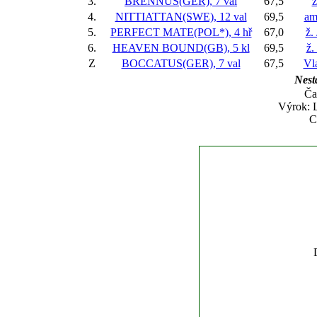
3.
BRENNUS(GER), 7 val
67,5
ž
4.
NITTIATTAN(SWE), 12 val
69,5
am
5.
PERFECT MATE(POL*), 4 hř
67,0
ž.
6.
HEAVEN BOUND(GB), 5 kl
69,5
ž.
Z
BOCCATUS(GER), 7 val
67,5
Vla
Nesta
Ča
Výrok: 
C