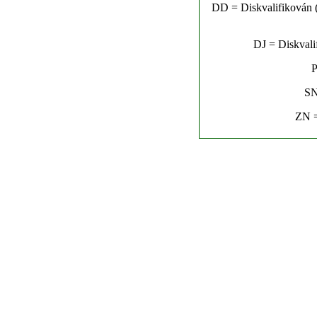
DD = Diskvalifikován (n
DJ = Diskvalif
P
SN
ZN =