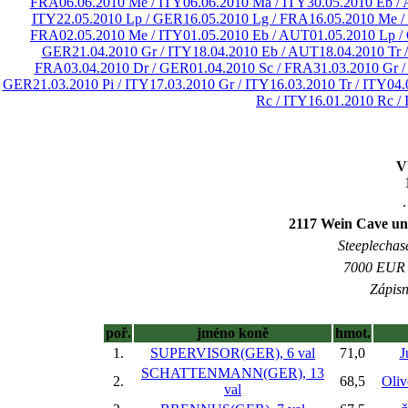
FRA
06.06.2010 Me / ITY
06.06.2010 Ma / ITY
30.05.2010 Eb /
ITY
22.05.2010 Lp / GER
16.05.2010 Lg / FRA
16.05.2010 Me /
FRA
02.05.2010 Me / ITY
01.05.2010 Eb / AUT
01.05.2010 Lp 
GER
21.04.2010 Gr / ITY
18.04.2010 Eb / AUT
18.04.2010 Tr 
FRA
03.04.2010 Dr / GER
01.04.2010 Sc / FRA
31.03.2010 Gr /
GER
21.03.2010 Pi / ITY
17.03.2010 Gr / ITY
16.03.2010 Tr / ITY
04.
Rc / ITY
16.01.2010 Rc /
V
.
2117 Wein Cave un
Steeplechase
7000 EUR (
Zápisn
poř.
jméno koně
hmot.
1.
SUPERVISOR(GER), 6 val
71,0
J
SCHATTENMANN(GER), 13
2.
68,5
Oliv
val