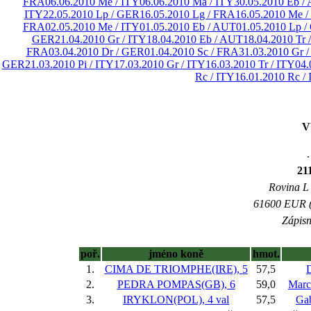
FRA
06.06.2010 Me / ITY
06.06.2010 Ma / ITY
30.05.2010 Eb /
ITY
22.05.2010 Lp / GER
16.05.2010 Lg / FRA
16.05.2010 Me /
FRA
02.05.2010 Me / ITY
01.05.2010 Eb / AUT
01.05.2010 Lp 
GER
21.04.2010 Gr / ITY
18.04.2010 Eb / AUT
18.04.2010 Tr 
FRA
03.04.2010 Dr / GER
01.04.2010 Sc / FRA
31.03.2010 Gr /
GER
21.03.2010 Pi / ITY
17.03.2010 Gr / ITY
16.03.2010 Tr / ITY
04.
Rc / ITY
16.01.2010 Rc /
V
.
21
Rovina L -
61600 EUR (2
Zápisn
poř.
jméno koně
hmot.
1.
CIMA DE TRIOMPHE(IRE), 5
57,5
D
2.
PEDRA POMPAS(GB), 6
59,0
Marc
3.
IRYKLON(POL), 4 val
57,5
Gab