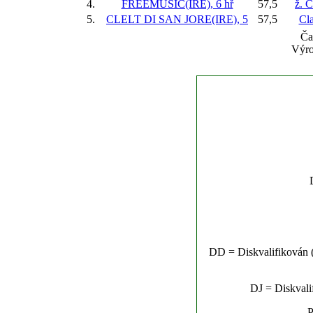
4.
FREEMUSIC(IRE), 6 hř
57,5
ž. 
5.
CLELT DI SAN JORE(IRE), 5
57,5
Cl
Ča
Výro
DD = Diskvalifikován (n
DJ = Diskvalif
P