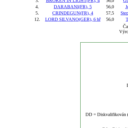
3.
BROKEN IN LIGHT(FR), 4
56,0
Gu
4.
DARABANI(FR), 5
56,0
J
5.
CRINDEGUN(FR), 4
57,5
Ste
12.
LORD SILVANO(GER), 6 hř
56,0
T
Ča
Výro
DD = Diskvalifikován (n