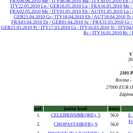
FRA
06.06.2010 Me / ITY
06.06.2010 Ma / ITY
30.05.2010 Eb /
ITY
22.05.2010 Lp / GER
16.05.2010 Lg / FRA
16.05.2010 Me /
FRA
02.05.2010 Me / ITY
01.05.2010 Eb / AUT
01.05.2010 Lp 
GER
21.04.2010 Gr / ITY
18.04.2010 Eb / AUT
18.04.2010 Tr 
FRA
03.04.2010 Dr / GER
01.04.2010 Sc / FRA
31.03.2010 Gr /
GER
21.03.2010 Pi / ITY
17.03.2010 Gr / ITY
16.03.2010 Tr / ITY
04.
Rc / ITY
16.01.2010 Rc /
V
20
.
2101 
Rovina - 
27000 EUR (13
Zápisné
poř.
jméno koně
hmot.
1.
CELEBRISSIME(IRE), 5
56,0
ž.
Fr
2.
CHOPASTAIR(FR), 9
56,0