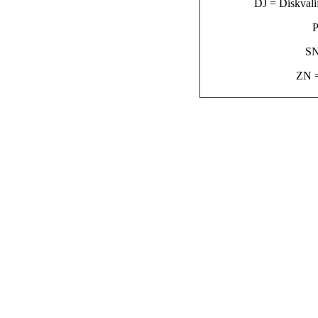
DJ = Diskvalif
P
SN
ZN =