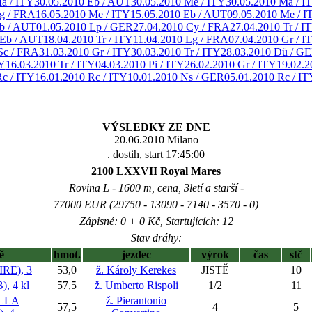
a / ITY
30.05.2010 Eb / AUT
30.05.2010 Me / ITY
30.05.2010 Ma / I
g / FRA
16.05.2010 Me / ITY
15.05.2010 Eb / AUT
09.05.2010 Me / I
Eb / AUT
01.05.2010 Lp / GER
27.04.2010 Cy / FRA
27.04.2010 Tr / I
 Eb / AUT
18.04.2010 Tr / ITY
11.04.2010 Lg / FRA
07.04.2010 Gr / I
Sc / FRA
31.03.2010 Gr / ITY
30.03.2010 Tr / ITY
28.03.2010 Dü / G
TY
16.03.2010 Tr / ITY
04.03.2010 Pi / ITY
26.02.2010 Gr / ITY
19.02.2
Rc / ITY
16.01.2010 Rc / ITY
10.01.2010 Ns / GER
05.01.2010 Rc / IT
VÝSLEDKY ZE DNE
20.06.2010 Milano
. dostih, start 17:45:00
2100 LXXVII Royal Mares
Rovina L - 1600 m, cena, 3letí a starší -
77000 EUR (29750 - 13090 - 7140 - 3570 - 0)
Zápisné: 0 + 0 Kč, Startujících: 12
Stav dráhy:
ě
hmot.
jezdec
výrok
čas
stč
RE), 3
53,0
ž. Károly Kerekes
JISTĚ
10
 4 kl
57,5
ž. Umberto Rispoli
1/2
11
LLA
ž. Pierantonio
57,5
4
5