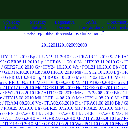
Výsledky
Statistiky
Legislativa
Avíza
Dokument
Results
Statistics
Decision
Foreign starts
Documents
Česká republika
Slovensko
ostatní zahraničí
2012
2011
2010
2009
2008
/ ITY
21.11.2010 Bp / HUN
19.11.2010 Co / FRA
18.11.2010 Sc / FRA
Kf / GER
06.11.2010 Lp / GER
06.11.2010 Ma / ITY
03.11.2010 Gr / I
a / GER
27.10.2010 Gr / ITY
24.10.2010 Wa / POL
21.10.2010 Bb / G
r / GER
16.10.2010 Eb / AUT
16.10.2010 Me / ITY
12.10.2010 Lg / F
o / GER
02.10.2010 Lg / FRA
02.10.2010 Me / ITY
02.10.2010 Ma / I
ü / GER
19.09.2010 Me / ITY
19.09.2010 Ma / ITY
18.09.2010 Go / 
e / ITY
12.09.2010 Mü / GER
11.09.2010 Ho / GER
05.09.2010 Dr / 
v / SWI
29.08.2010 Eb / AUT
29.08.2010 Me / ITY
28.08.2010 Bb / G
e / ITY
15.08.2010 Mü / GER
14.08.2010 Me / ITY
14.08.2010 Mi / F
c / FRA
04.08.2010 Vc / FRA
02.08.2010 Da / FRA
01.08.2010 Bh / 
f / FRA
25.07.2010 Bh / GER
25.07.2010 Ms / FRA
25.07.2010 Me / I
b / GER
13.07.2010 Hb / GER
11.07.2010 Hb / GER
11.07.2010 Ms / 
b / AUT
27.06.2010 Ha / GER
27.06.2010 Me / ITY
20.06.2010 Ln / 
e / ITY
13.06.2010 Mü / GER
12.06.2010 Wa / POL
10.06.2010 Ms / 