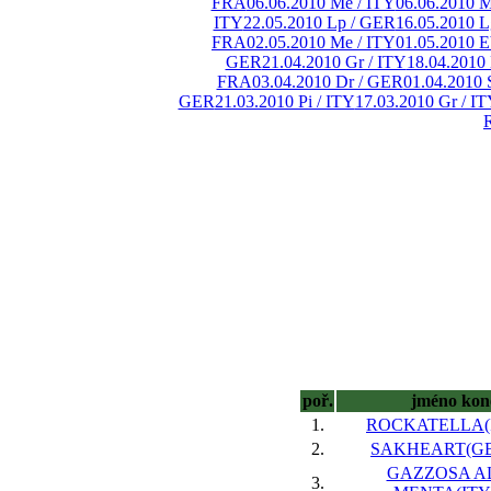
FRA
06.06.2010 Me / ITY
06.06.2010 M
ITY
22.05.2010 Lp / GER
16.05.2010 L
FRA
02.05.2010 Me / ITY
01.05.2010 
GER
21.04.2010 Gr / ITY
18.04.2010
FRA
03.04.2010 Dr / GER
01.04.2010 
GER
21.03.2010 Pi / ITY
17.03.2010 Gr / I
poř.
jméno kon
1.
ROCKATELLA(I
2.
SAKHEART(GB),
GAZZOSA A
3.