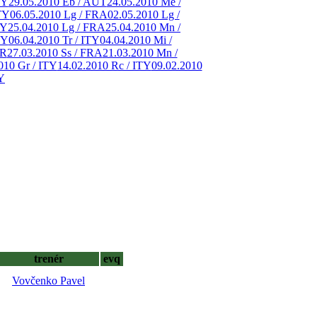
TY
29.05.2010 Eb / AUT
24.05.2010 Me /
TY
06.05.2010 Lg / FRA
02.05.2010 Lg /
TY
25.04.2010 Lg / FRA
25.04.2010 Mn /
TY
06.04.2010 Tr / ITY
04.04.2010 Mi /
ER
27.03.2010 Ss / FRA
21.03.2010 Mn /
010 Gr / ITY
14.02.2010 Rc / ITY
09.02.2010
Y
trenér
evq
Vovčenko Pavel