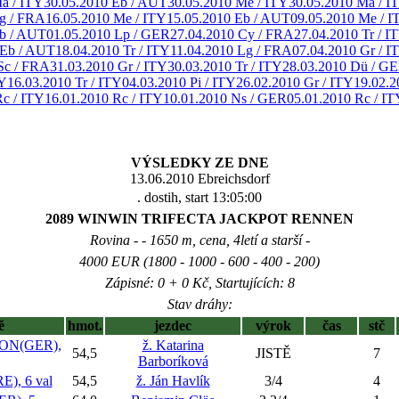
a / ITY
30.05.2010 Eb / AUT
30.05.2010 Me / ITY
30.05.2010 Ma / I
g / FRA
16.05.2010 Me / ITY
15.05.2010 Eb / AUT
09.05.2010 Me / I
Eb / AUT
01.05.2010 Lp / GER
27.04.2010 Cy / FRA
27.04.2010 Tr / I
 Eb / AUT
18.04.2010 Tr / ITY
11.04.2010 Lg / FRA
07.04.2010 Gr / I
Sc / FRA
31.03.2010 Gr / ITY
30.03.2010 Tr / ITY
28.03.2010 Dü / G
TY
16.03.2010 Tr / ITY
04.03.2010 Pi / ITY
26.02.2010 Gr / ITY
19.02.2
Rc / ITY
16.01.2010 Rc / ITY
10.01.2010 Ns / GER
05.01.2010 Rc / IT
VÝSLEDKY ZE DNE
13.06.2010 Ebreichsdorf
. dostih, start 13:05:00
2089 WINWIN TRIFECTA JACKPOT RENNEN
Rovina - - 1650 m, cena, 4letí a starší -
4000 EUR (1800 - 1000 - 600 - 400 - 200)
Zápisné: 0 + 0 Kč, Startujících: 8
Stav dráhy:
ě
hmot.
jezdec
výrok
čas
stč
ON(GER),
ž. Katarina
54,5
JISTĚ
7
Barboríková
), 6 val
54,5
ž. Ján Havlík
3/4
4