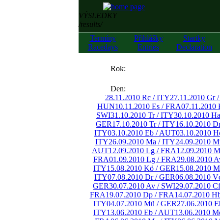
VÝSLEDKY
/results/
Termíny
Přihlášky
Startky
Racedays
Entries
Declaration
««
Rok:
»»
Den:
28.11.2010 Rc / ITY
27.11.2010 Gr 
HUN
10.11.2010 Es / FRA
07.11.2010 
SWI
31.10.2010 Tr / ITY
30.10.2010 H
GER
17.10.2010 Tr / ITY
16.10.2010 D
ITY
03.10.2010 Eb / AUT
03.10.2010 H
ITY
26.09.2010 Ma / ITY
24.09.2010 M
AUT
12.09.2010 Lg / FRA
12.09.2010 M
FRA
01.09.2010 Lg / FRA
29.08.2010 A
ITY
15.08.2010 Kö / GER
15.08.2010 M
ITY
07.08.2010 Dr / GER
06.08.2010 V
GER
30.07.2010 Av / SWI
29.07.2010 C
FRA
19.07.2010 Dp / FRA
14.07.2010 H
ITY
04.07.2010 Mü / GER
27.06.2010 E
ITY
13.06.2010 Eb / AUT
13.06.2010 M