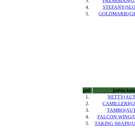
3.
FRESHMAN(GE
4.
STEFANY(SLO),
5.
GOLDMARIE(GER
poř.
jméno kon
1.
NETTY(AUT)
2.
CAMILLERI(GE
3.
TAMBO(AUT)
4.
FALCON WING(IRE
5.
TAKING SHAPE(USA