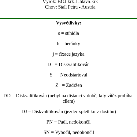
Výrok: BOJ krk-1-hlava-krk
Chov: Stall Petra - Austria
Vysvětlivky:
s
= stínidla
b
= beránky
j
= fixace jazyka
D = Diskvalifikován
S = Neodstartoval
Z = Zadržen
DD = Diskvalifikován (nebyl na distanci v době, kdy vítěz probíhal
cílem)
DJ = Diskvalifikován (jezdec spletl kurz dostihu)
PN = Padl, nedokončil
SN = Vybočil, nedokončil