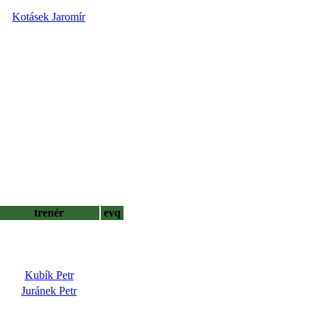
Kotásek Jaromír
trenér
evq
Kubík Petr
Juránek Petr