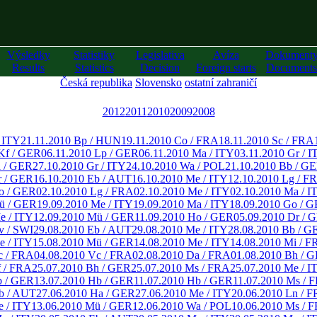
Výsledky
Statistiky
Legislativa
Avíza
Dokument
Results
Statistics
Decision
Foreign starts
Documents
Česká republika
Slovensko
ostatní zahraničí
2012
2011
2010
2009
2008
/ ITY
21.11.2010 Bp / HUN
19.11.2010 Co / FRA
18.11.2010 Sc / FRA
Kf / GER
06.11.2010 Lp / GER
06.11.2010 Ma / ITY
03.11.2010 Gr / I
a / GER
27.10.2010 Gr / ITY
24.10.2010 Wa / POL
21.10.2010 Bb / G
r / GER
16.10.2010 Eb / AUT
16.10.2010 Me / ITY
12.10.2010 Lg / F
o / GER
02.10.2010 Lg / FRA
02.10.2010 Me / ITY
02.10.2010 Ma / I
ü / GER
19.09.2010 Me / ITY
19.09.2010 Ma / ITY
18.09.2010 Go / 
e / ITY
12.09.2010 Mü / GER
11.09.2010 Ho / GER
05.09.2010 Dr / 
v / SWI
29.08.2010 Eb / AUT
29.08.2010 Me / ITY
28.08.2010 Bb / G
e / ITY
15.08.2010 Mü / GER
14.08.2010 Me / ITY
14.08.2010 Mi / F
c / FRA
04.08.2010 Vc / FRA
02.08.2010 Da / FRA
01.08.2010 Bh / 
f / FRA
25.07.2010 Bh / GER
25.07.2010 Ms / FRA
25.07.2010 Me / I
b / GER
13.07.2010 Hb / GER
11.07.2010 Hb / GER
11.07.2010 Ms / 
b / AUT
27.06.2010 Ha / GER
27.06.2010 Me / ITY
20.06.2010 Ln / 
e / ITY
13.06.2010 Mü / GER
12.06.2010 Wa / POL
10.06.2010 Ms / 