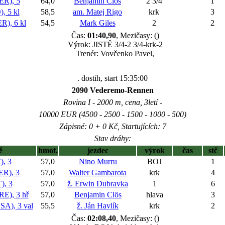
R), 5
64,0
Benjamin Clös
2 3/4
1
 5 kl
58,5
am. Matej Rigo
krk
3
), 6 kl
54,5
Mark Giles
2
2
Čas:
01:40,90
, Mezičasy: ()
Výrok: JISTĚ 3/4-2 3/4-krk-2
Trenér: Vovčenko Pavel,
. dostih, start 15:35:00
2090 Vederemo-Rennen
Rovina I - 2000 m, cena, 3letí -
10000 EUR (4500 - 2500 - 1500 - 1000 - 500)
Zápisné: 0 + 0 Kč, Startujících: 7
Stav dráhy:
ě
hmot.
jezdec
výrok
čas
stč
, 3
57,0
Nino Murru
BOJ
1
R), 3
57,0
Walter Gambarota
krk
4
, 3
57,0
ž. Erwin Dubravka
1
6
), 3 hř
57,0
Benjamin Clös
hlava
3
), 3 val
55,5
ž. Ján Havlík
krk
2
Čas:
02:08,40
, Mezičasy: ()