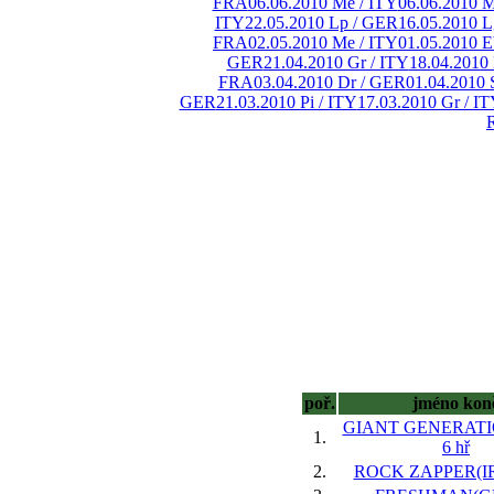
FRA
06.06.2010 Me / ITY
06.06.2010 M
ITY
22.05.2010 Lp / GER
16.05.2010 L
FRA
02.05.2010 Me / ITY
01.05.2010 
GER
21.04.2010 Gr / ITY
18.04.2010
FRA
03.04.2010 Dr / GER
01.04.2010 
GER
21.03.2010 Pi / ITY
17.03.2010 Gr / I
poř.
jméno kon
GIANT GENERATI
1.
6 hř
2.
ROCK ZAPPER(IRE