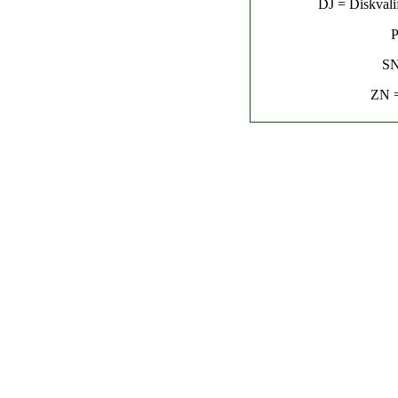
DJ = Diskvalif
P
SN
ZN =