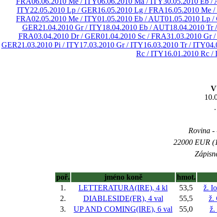
FRA
06.06.2010 Me / ITY
06.06.2010 Ma / ITY
30.05.2010 Eb /
ITY
22.05.2010 Lp / GER
16.05.2010 Lg / FRA
16.05.2010 Me /
FRA
02.05.2010 Me / ITY
01.05.2010 Eb / AUT
01.05.2010 Lp 
GER
21.04.2010 Gr / ITY
18.04.2010 Eb / AUT
18.04.2010 Tr 
FRA
03.04.2010 Dr / GER
01.04.2010 Sc / FRA
31.03.2010 Gr /
GER
21.03.2010 Pi / ITY
17.03.2010 Gr / ITY
16.03.2010 Tr / ITY
04.
Rc / ITY
16.01.2010 Rc /
V
10.
.
Rovina - 
22000 EUR (11
Zápisné
poř.
jméno koně
hmot.
1.
LETTERATURA(IRE), 4 kl
53,5
ž. I
2.
DIABLESIDE(FR), 4 val
55,5
ž. 
3.
UP AND COMING(IRE), 6 val
55,0
ž.