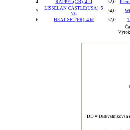
4.
RAPPEL(GB), 4 kl
52,0
Pierr
LISSELAN CASTLE(USA), 5
5.
54,0
Wi
val
6.
HEAT SET(FR), 4 hř
57,0
T
Ča
Výrok:
DD = Diskvalifikován (n