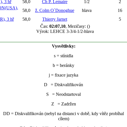
 3 hř
58,0
Ch P. Lemaire
1/2
2
N(USA),
58,0
ž. Colm O`Donoghue
hlava
16
, 3 hř
58,0
Thierry Jarnet
5
Čas:
02:07,10
, Mezičasy: ()
Výrok: LEHCE 3-3/4-1/2-hlava
Vysvětlivky:
s
= stínidla
b
= beránky
j
= fixace jazyka
D = Diskvalifikován
S = Neodstartoval
Z = Zadržen
DD = Diskvalifikován (nebyl na distanci v době, kdy vítěz probíhal
cílem)