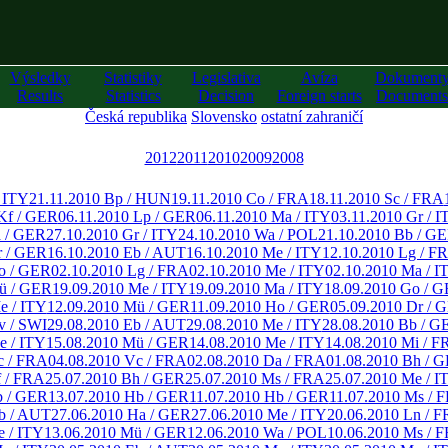
Výsledky
Statistiky
Legislativa
Avíza
Dokument
Results
Statistics
Decision
Foreign starts
Documents
Česká republika
Slovensko
ostatní zahraničí
2012
2011
2010
2009
2008
/ ITY
21.11.2010 Bp / HUN
19.11.2010 Co / FRA
18.11.2010 Sc / FRA
Kf / GER
06.11.2010 Lp / GER
06.11.2010 Ma / ITY
03.11.2010 Gr / I
a / GER
27.10.2010 Gr / ITY
24.10.2010 Wa / POL
21.10.2010 Bb / G
r / GER
16.10.2010 Eb / AUT
16.10.2010 Me / ITY
12.10.2010 Lg / F
o / GER
02.10.2010 Lg / FRA
02.10.2010 Me / ITY
02.10.2010 Ma / I
ü / GER
19.09.2010 Me / ITY
19.09.2010 Ma / ITY
18.09.2010 Go / 
e / ITY
12.09.2010 Mü / GER
11.09.2010 Ho / GER
05.09.2010 Dr / 
v / SWI
29.08.2010 Eb / AUT
29.08.2010 Me / ITY
28.08.2010 Bb / G
e / ITY
15.08.2010 Mü / GER
14.08.2010 Me / ITY
14.08.2010 Mi / F
c / FRA
04.08.2010 Vc / FRA
02.08.2010 Da / FRA
01.08.2010 Bh / 
f / FRA
25.07.2010 Bh / GER
25.07.2010 Ms / FRA
25.07.2010 Me / I
b / GER
13.07.2010 Hb / GER
11.07.2010 Hb / GER
11.07.2010 Ms / 
b / AUT
27.06.2010 Ha / GER
27.06.2010 Me / ITY
20.06.2010 Ln / 
e / ITY
13.06.2010 Mü / GER
12.06.2010 Wa / POL
10.06.2010 Ms / 