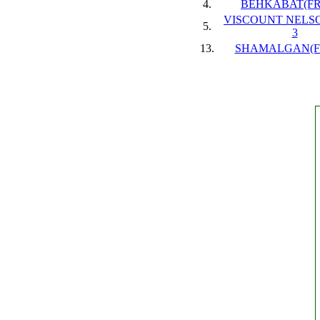
4.
BEHKABAT(FR),
VISCOUNT NELSO
5.
3
13.
SHAMALGAN(FR)