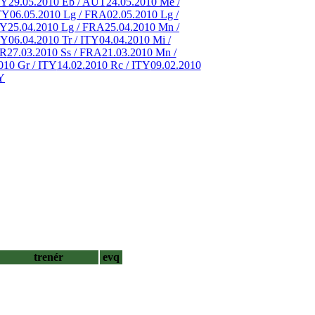
TY
29.05.2010 Eb / AUT
24.05.2010 Me /
TY
06.05.2010 Lg / FRA
02.05.2010 Lg /
TY
25.04.2010 Lg / FRA
25.04.2010 Mn /
TY
06.04.2010 Tr / ITY
04.04.2010 Mi /
ER
27.03.2010 Ss / FRA
21.03.2010 Mn /
010 Gr / ITY
14.02.2010 Rc / ITY
09.02.2010
Y
trenér
evq