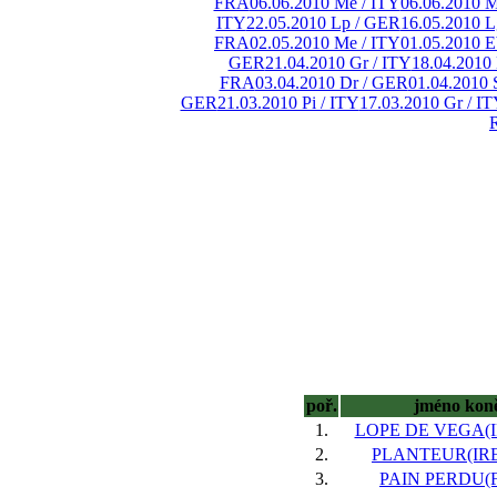
FRA
06.06.2010 Me / ITY
06.06.2010 M
ITY
22.05.2010 Lp / GER
16.05.2010 L
FRA
02.05.2010 Me / ITY
01.05.2010 
GER
21.04.2010 Gr / ITY
18.04.2010
FRA
03.04.2010 Dr / GER
01.04.2010 
GER
21.03.2010 Pi / ITY
17.03.2010 Gr / I
poř.
jméno kon
1.
LOPE DE VEGA(IR
2.
PLANTEUR(IRE)
3.
PAIN PERDU(F