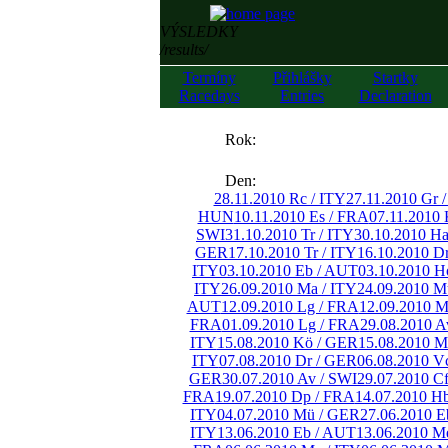
VÝSLEDKY
/results/
Termíny
Přihlášky
Startky
Racedays
Entries
Declaration
««
Rok:
»»
Den:
28.11.2010 Rc / ITY
27.11.2010 Gr 
HUN
10.11.2010 Es / FRA
07.11.2010 
SWI
31.10.2010 Tr / ITY
30.10.2010 H
GER
17.10.2010 Tr / ITY
16.10.2010 D
ITY
03.10.2010 Eb / AUT
03.10.2010 H
ITY
26.09.2010 Ma / ITY
24.09.2010 M
AUT
12.09.2010 Lg / FRA
12.09.2010 M
FRA
01.09.2010 Lg / FRA
29.08.2010 A
ITY
15.08.2010 Kö / GER
15.08.2010 M
ITY
07.08.2010 Dr / GER
06.08.2010 V
GER
30.07.2010 Av / SWI
29.07.2010 C
FRA
19.07.2010 Dp / FRA
14.07.2010 H
ITY
04.07.2010 Mü / GER
27.06.2010 E
ITY
13.06.2010 Eb / AUT
13.06.2010 M