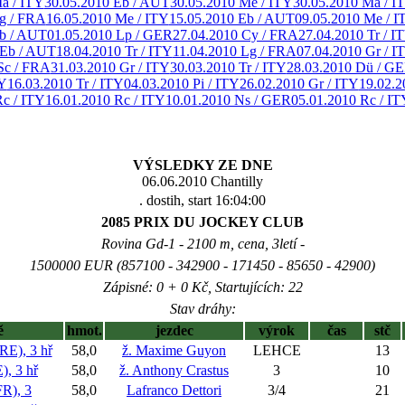
a / ITY
30.05.2010 Eb / AUT
30.05.2010 Me / ITY
30.05.2010 Ma / I
g / FRA
16.05.2010 Me / ITY
15.05.2010 Eb / AUT
09.05.2010 Me / I
Eb / AUT
01.05.2010 Lp / GER
27.04.2010 Cy / FRA
27.04.2010 Tr / I
 Eb / AUT
18.04.2010 Tr / ITY
11.04.2010 Lg / FRA
07.04.2010 Gr / I
Sc / FRA
31.03.2010 Gr / ITY
30.03.2010 Tr / ITY
28.03.2010 Dü / G
TY
16.03.2010 Tr / ITY
04.03.2010 Pi / ITY
26.02.2010 Gr / ITY
19.02.2
Rc / ITY
16.01.2010 Rc / ITY
10.01.2010 Ns / GER
05.01.2010 Rc / IT
VÝSLEDKY ZE DNE
06.06.2010 Chantilly
. dostih, start 16:04:00
2085 PRIX DU JOCKEY CLUB
Rovina Gd-1 - 2100 m, cena, 3letí -
1500000 EUR (857100 - 342900 - 171450 - 85650 - 42900)
Zápisné: 0 + 0 Kč, Startujících: 22
Stav dráhy:
ě
hmot.
jezdec
výrok
čas
stč
E), 3 hř
58,0
ž. Maxime Guyon
LEHCE
13
, 3 hř
58,0
ž. Anthony Crastus
3
10
R), 3
58,0
Lafranco Dettori
3/4
21