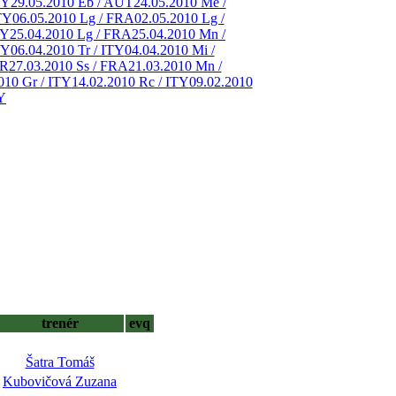
TY
29.05.2010 Eb / AUT
24.05.2010 Me /
TY
06.05.2010 Lg / FRA
02.05.2010 Lg /
TY
25.04.2010 Lg / FRA
25.04.2010 Mn /
TY
06.04.2010 Tr / ITY
04.04.2010 Mi /
ER
27.03.2010 Ss / FRA
21.03.2010 Mn /
010 Gr / ITY
14.02.2010 Rc / ITY
09.02.2010
Y
trenér
evq
Šatra Tomáš
Kubovičová Zuzana