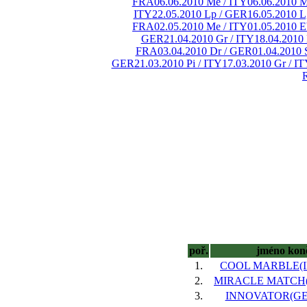
FRA
06.06.2010 Me / ITY
06.06.2010 M
ITY
22.05.2010 Lp / GER
16.05.2010 L
FRA
02.05.2010 Me / ITY
01.05.2010 
GER
21.04.2010 Gr / ITY
18.04.2010
FRA
03.04.2010 Dr / GER
01.04.2010 
GER
21.03.2010 Pi / ITY
17.03.2010 Gr / I
poř.
jméno kon
1.
COOL MARBLE(IRE
2.
MIRACLE MATCH(IR
3.
INNOVATOR(GER)