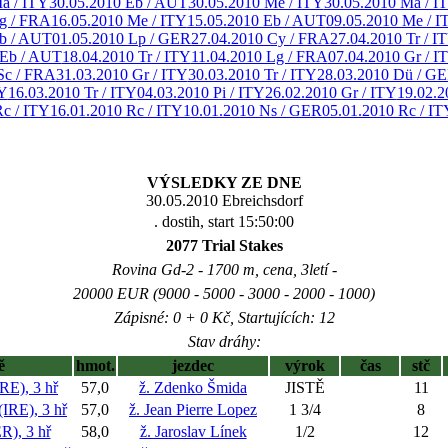
a / ITY
30.05.2010 Eb / AUT
30.05.2010 Me / ITY
30.05.2010 Ma / I
g / FRA
16.05.2010 Me / ITY
15.05.2010 Eb / AUT
09.05.2010 Me / I
Eb / AUT
01.05.2010 Lp / GER
27.04.2010 Cy / FRA
27.04.2010 Tr / I
 Eb / AUT
18.04.2010 Tr / ITY
11.04.2010 Lg / FRA
07.04.2010 Gr / I
Sc / FRA
31.03.2010 Gr / ITY
30.03.2010 Tr / ITY
28.03.2010 Dü / G
TY
16.03.2010 Tr / ITY
04.03.2010 Pi / ITY
26.02.2010 Gr / ITY
19.02.2
Rc / ITY
16.01.2010 Rc / ITY
10.01.2010 Ns / GER
05.01.2010 Rc / IT
VÝSLEDKY ZE DNE
30.05.2010 Ebreichsdorf
. dostih, start 15:50:00
2077 Trial Stakes
Rovina Gd-2 - 1700 m, cena, 3letí -
20000 EUR (9000 - 5000 - 3000 - 2000 - 1000)
Zápisné: 0 + 0 Kč, Startujících: 12
Stav dráhy:
ě
hmot.
jezdec
výrok
čas
stč
), 3 hř
57,0
ž. Zdenko Šmida
JISTĚ
11
E), 3 hř
57,0
ž. Jean Pierre Lopez
1 3/4
8
, 3 hř
58,0
ž. Jaroslav Línek
1/2
12