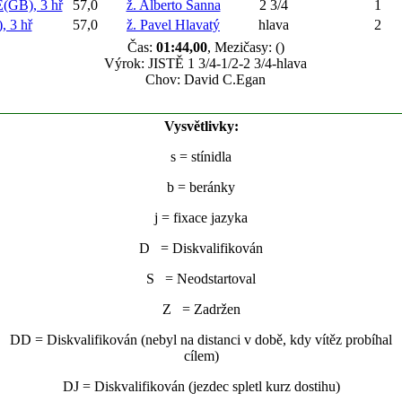
GB), 3 hř
57,0
ž. Alberto Sanna
2 3/4
1
 3 hř
57,0
ž. Pavel Hlavatý
hlava
2
Čas:
01:44,00
, Mezičasy: ()
Výrok: JISTĚ 1 3/4-1/2-2 3/4-hlava
Chov: David C.Egan
Vysvětlivky:
s
= stínidla
b
= beránky
j
= fixace jazyka
D = Diskvalifikován
S = Neodstartoval
Z = Zadržen
DD = Diskvalifikován (nebyl na distanci v době, kdy vítěz probíhal
cílem)
DJ = Diskvalifikován (jezdec spletl kurz dostihu)