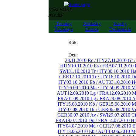
VÝSLEDKY
/results/
Termíny
Přihlášky
Startky
Racedays
Entries
Declaration
««
Rok:
»»
Den:
28.11.2010 Rc / ITY
27.11.2010 Gr 
HUN
10.11.2010 Es / FRA
07.11.2010 
SWI
31.10.2010 Tr / ITY
30.10.2010 H
GER
17.10.2010 Tr / ITY
16.10.2010 D
ITY
03.10.2010 Eb / AUT
03.10.2010 H
ITY
26.09.2010 Ma / ITY
24.09.2010 M
AUT
12.09.2010 Lg / FRA
12.09.2010 M
FRA
01.09.2010 Lg / FRA
29.08.2010 A
ITY
15.08.2010 Kö / GER
15.08.2010 M
ITY
07.08.2010 Dr / GER
06.08.2010 V
GER
30.07.2010 Av / SWI
29.07.2010 C
FRA
19.07.2010 Dp / FRA
14.07.2010 H
ITY
04.07.2010 Mü / GER
27.06.2010 E
ITY
13.06.2010 Eb / AUT
13.06.2010 M