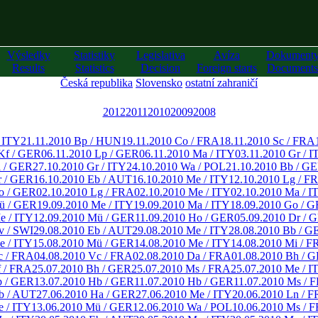
Výsledky
Statistiky
Legislativa
Avíza
Dokument
Results
Statistics
Decision
Foreign starts
Documents
Česká republika
Slovensko
ostatní zahraničí
2012
2011
2010
2009
2008
/ ITY
21.11.2010 Bp / HUN
19.11.2010 Co / FRA
18.11.2010 Sc / FRA
Kf / GER
06.11.2010 Lp / GER
06.11.2010 Ma / ITY
03.11.2010 Gr / I
a / GER
27.10.2010 Gr / ITY
24.10.2010 Wa / POL
21.10.2010 Bb / G
r / GER
16.10.2010 Eb / AUT
16.10.2010 Me / ITY
12.10.2010 Lg / F
o / GER
02.10.2010 Lg / FRA
02.10.2010 Me / ITY
02.10.2010 Ma / I
ü / GER
19.09.2010 Me / ITY
19.09.2010 Ma / ITY
18.09.2010 Go / 
e / ITY
12.09.2010 Mü / GER
11.09.2010 Ho / GER
05.09.2010 Dr / 
v / SWI
29.08.2010 Eb / AUT
29.08.2010 Me / ITY
28.08.2010 Bb / G
e / ITY
15.08.2010 Mü / GER
14.08.2010 Me / ITY
14.08.2010 Mi / F
c / FRA
04.08.2010 Vc / FRA
02.08.2010 Da / FRA
01.08.2010 Bh / 
f / FRA
25.07.2010 Bh / GER
25.07.2010 Ms / FRA
25.07.2010 Me / I
b / GER
13.07.2010 Hb / GER
11.07.2010 Hb / GER
11.07.2010 Ms / 
b / AUT
27.06.2010 Ha / GER
27.06.2010 Me / ITY
20.06.2010 Ln / 
e / ITY
13.06.2010 Mü / GER
12.06.2010 Wa / POL
10.06.2010 Ms / 