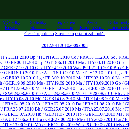
Výsledky
Statistiky
Legislativa
Avíza
Dokument
Results
Statistics
Decision
Foreign starts
Documents
Česká republika
Slovensko
ostatní zahraničí
2012
2011
2010
2009
2008
/ ITY
21.11.2010 Bp / HUN
19.11.2010 Co / FRA
18.11.2010 Sc / FRA
Kf / GER
06.11.2010 Lp / GER
06.11.2010 Ma / ITY
03.11.2010 Gr / I
a / GER
27.10.2010 Gr / ITY
24.10.2010 Wa / POL
21.10.2010 Bb / G
r / GER
16.10.2010 Eb / AUT
16.10.2010 Me / ITY
12.10.2010 Lg / F
o / GER
02.10.2010 Lg / FRA
02.10.2010 Me / ITY
02.10.2010 Ma / I
ü / GER
19.09.2010 Me / ITY
19.09.2010 Ma / ITY
18.09.2010 Go / 
e / ITY
12.09.2010 Mü / GER
11.09.2010 Ho / GER
05.09.2010 Dr / 
v / SWI
29.08.2010 Eb / AUT
29.08.2010 Me / ITY
28.08.2010 Bb / G
e / ITY
15.08.2010 Mü / GER
14.08.2010 Me / ITY
14.08.2010 Mi / F
c / FRA
04.08.2010 Vc / FRA
02.08.2010 Da / FRA
01.08.2010 Bh / 
f / FRA
25.07.2010 Bh / GER
25.07.2010 Ms / FRA
25.07.2010 Me / I
b / GER
13.07.2010 Hb / GER
11.07.2010 Hb / GER
11.07.2010 Ms / 
b / AUT
27.06.2010 Ha / GER
27.06.2010 Me / ITY
20.06.2010 Ln / 
e / ITY
13.06.2010 Mü / GER
12.06.2010 Wa / POL
10.06.2010 Ms / 