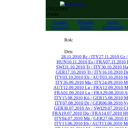
VÝSLEDKY
/results/
Termíny
Přihlášky
Startky
Racedays
Entries
Declaration
««
Rok:
»»
Den:
28.11.2010 Rc / ITY
27.11.2010 Gr 
HUN
10.11.2010 Es / FRA
07.11.2010 
SWI
31.10.2010 Tr / ITY
30.10.2010 H
GER
17.10.2010 Tr / ITY
16.10.2010 D
ITY
03.10.2010 Eb / AUT
03.10.2010 H
ITY
26.09.2010 Ma / ITY
24.09.2010 M
AUT
12.09.2010 Lg / FRA
12.09.2010 M
FRA
01.09.2010 Lg / FRA
29.08.2010 A
ITY
15.08.2010 Kö / GER
15.08.2010 M
ITY
07.08.2010 Dr / GER
06.08.2010 V
GER
30.07.2010 Av / SWI
29.07.2010 C
FRA
19.07.2010 Dp / FRA
14.07.2010 H
ITY
04.07.2010 Mü / GER
27.06.2010 E
ITY
13.06.2010 Eb / AUT
13.06.2010 M