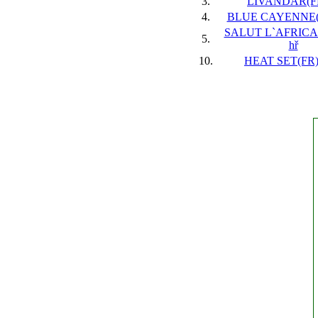
3.
LIVANDAR(FR
4.
BLUE CAYENNE(FR
SALUT L`AFRICAI
5.
hř
10.
HEAT SET(FR),