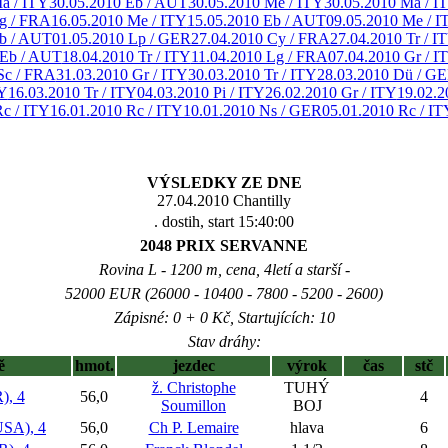
a / ITY
30.05.2010 Eb / AUT
30.05.2010 Me / ITY
30.05.2010 Ma / I
g / FRA
16.05.2010 Me / ITY
15.05.2010 Eb / AUT
09.05.2010 Me / I
Eb / AUT
01.05.2010 Lp / GER
27.04.2010 Cy / FRA
27.04.2010 Tr / I
 Eb / AUT
18.04.2010 Tr / ITY
11.04.2010 Lg / FRA
07.04.2010 Gr / I
Sc / FRA
31.03.2010 Gr / ITY
30.03.2010 Tr / ITY
28.03.2010 Dü / G
TY
16.03.2010 Tr / ITY
04.03.2010 Pi / ITY
26.02.2010 Gr / ITY
19.02.2
Rc / ITY
16.01.2010 Rc / ITY
10.01.2010 Ns / GER
05.01.2010 Rc / IT
VÝSLEDKY ZE DNE
27.04.2010 Chantilly
. dostih, start 15:40:00
2048 PRIX SERVANNE
Rovina L - 1200 m, cena, 4letí a starší -
52000 EUR (26000 - 10400 - 7800 - 5200 - 2600)
Zápisné: 0 + 0 Kč, Startujících: 10
Stav dráhy:
ě
hmot.
jezdec
výrok
čas
stč
ž. Christophe
TUHÝ
, 4
56,0
4
Soumillon
BOJ
SA), 4
56,0
Ch P. Lemaire
hlava
6