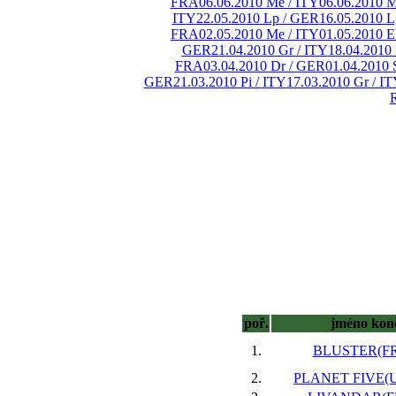
FRA
06.06.2010 Me / ITY
06.06.2010 M
ITY
22.05.2010 Lp / GER
16.05.2010 L
FRA
02.05.2010 Me / ITY
01.05.2010 
GER
21.04.2010 Gr / ITY
18.04.2010
FRA
03.04.2010 Dr / GER
01.04.2010 
GER
21.03.2010 Pi / ITY
17.03.2010 Gr / I
poř.
jméno kon
1.
BLUSTER(FR)
2.
PLANET FIVE(U