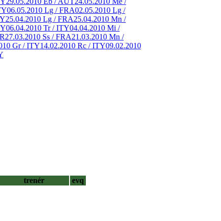
TY
29.05.2010 Eb / AUT
24.05.2010 Me /
TY
06.05.2010 Lg / FRA
02.05.2010 Lg /
TY
25.04.2010 Lg / FRA
25.04.2010 Mn /
TY
06.04.2010 Tr / ITY
04.04.2010 Mi /
ER
27.03.2010 Ss / FRA
21.03.2010 Mn /
010 Gr / ITY
14.02.2010 Rc / ITY
09.02.2010
Y
trenér
evq