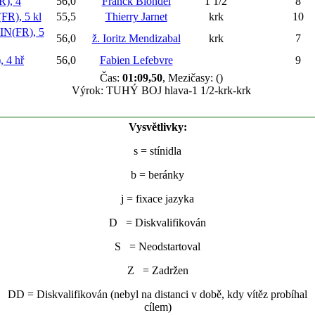
), 4
56,0
Franck Blondel
1 1/2
8
), 5 kl
55,5
Thierry Jarnet
krk
10
N(FR), 5
56,0
ž. Ioritz Mendizabal
krk
7
 4 hř
56,0
Fabien Lefebvre
9
Čas:
01:09,50
, Mezičasy: ()
Výrok: TUHÝ BOJ hlava-1 1/2-krk-krk
Vysvětlivky:
s
= stínidla
b
= beránky
j
= fixace jazyka
D = Diskvalifikován
S = Neodstartoval
Z = Zadržen
DD = Diskvalifikován (nebyl na distanci v době, kdy vítěz probíhal
cílem)