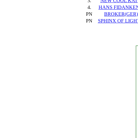
3.
NEW COOL KAT(I
4.
HANS FIDANKEN(
PN
BROKER(GER), 
PN
SPHINX OF LIGHT