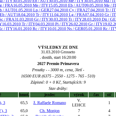
a / ITY
30.05.2010 Eb / AUT
30.05.2010 Me / ITY
30.05.2010 Ma / I
g / FRA
16.05.2010 Me / ITY
15.05.2010 Eb / AUT
09.05.2010 Me / I
Eb / AUT
01.05.2010 Lp / GER
27.04.2010 Cy / FRA
27.04.2010 Tr / I
 Eb / AUT
18.04.2010 Tr / ITY
11.04.2010 Lg / FRA
07.04.2010 Gr / I
Sc / FRA
31.03.2010 Gr / ITY
30.03.2010 Tr / ITY
28.03.2010 Dü / G
TY
16.03.2010 Tr / ITY
04.03.2010 Pi / ITY
26.02.2010 Gr / ITY
19.02.2
Rc / ITY
16.01.2010 Rc / ITY
10.01.2010 Ns / GER
05.01.2010 Rc / IT
VÝSLEDKY ZE DNE
31.03.2010 Grosseto
. dostih, start 16:20:00
2027 Premio Primavera
Proutky - - 3000 m, cena, 3letí -
16500 EUR (6375 - 2550 - 1275 - 765 - 510)
Zápisné: 0 + 0 Kč, Startujících: 9
Stav dráhy:
ě
hmot.
jezdec
výrok
čas
stč
V.
, 3
65,5
ž. Raffaele Romano
1
LEHCE
), 3
65,0
Ch. Monjon
7
4