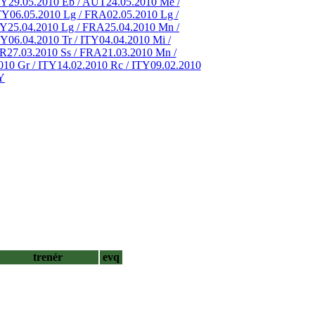
TY
29.05.2010 Eb / AUT
24.05.2010 Me /
TY
06.05.2010 Lg / FRA
02.05.2010 Lg /
TY
25.04.2010 Lg / FRA
25.04.2010 Mn /
TY
06.04.2010 Tr / ITY
04.04.2010 Mi /
ER
27.03.2010 Ss / FRA
21.03.2010 Mn /
010 Gr / ITY
14.02.2010 Rc / ITY
09.02.2010
Y
trenér
evq