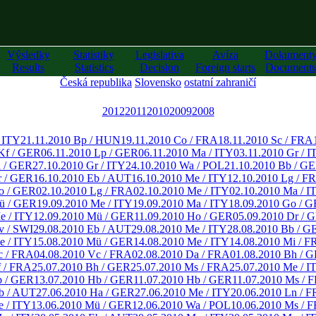
Výsledky
Statistiky
Legislativa
Avíza
Dokument
Results
Statistics
Decision
Foreign starts
Documents
Česká republika
Slovensko
ostatní zahraničí
2012
2011
2010
2009
2008
/ ITY
21.11.2010 Bp / HUN
19.11.2010 Co / FRA
18.11.2010 Sc / FRA
Kf / GER
06.11.2010 Lp / GER
06.11.2010 Ma / ITY
03.11.2010 Gr / I
a / GER
27.10.2010 Gr / ITY
24.10.2010 Wa / POL
21.10.2010 Bb / G
r / GER
16.10.2010 Eb / AUT
16.10.2010 Me / ITY
12.10.2010 Lg / F
o / GER
02.10.2010 Lg / FRA
02.10.2010 Me / ITY
02.10.2010 Ma / I
ü / GER
19.09.2010 Me / ITY
19.09.2010 Ma / ITY
18.09.2010 Go / 
e / ITY
12.09.2010 Mü / GER
11.09.2010 Ho / GER
05.09.2010 Dr / 
v / SWI
29.08.2010 Eb / AUT
29.08.2010 Me / ITY
28.08.2010 Bb / G
e / ITY
15.08.2010 Mü / GER
14.08.2010 Me / ITY
14.08.2010 Mi / F
c / FRA
04.08.2010 Vc / FRA
02.08.2010 Da / FRA
01.08.2010 Bh / 
f / FRA
25.07.2010 Bh / GER
25.07.2010 Ms / FRA
25.07.2010 Me / I
b / GER
13.07.2010 Hb / GER
11.07.2010 Hb / GER
11.07.2010 Ms / 
b / AUT
27.06.2010 Ha / GER
27.06.2010 Me / ITY
20.06.2010 Ln / 
e / ITY
13.06.2010 Mü / GER
12.06.2010 Wa / POL
10.06.2010 Ms / 