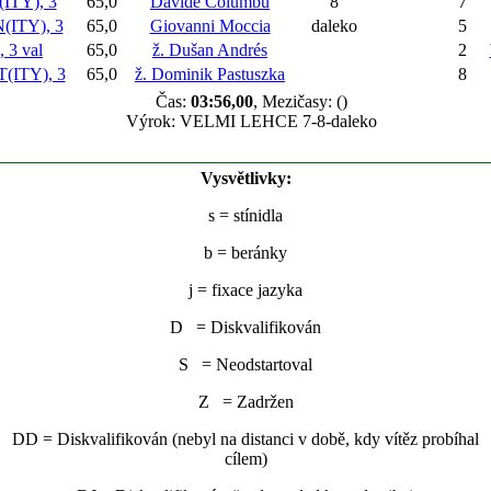
TY), 3
65,0
Davide Columbu
8
7
ITY), 3
65,0
Giovanni Moccia
daleko
5
3 val
65,0
ž. Dušan Andrés
2
(ITY), 3
65,0
ž. Dominik Pastuszka
8
Čas:
03:56,00
, Mezičasy: ()
Výrok: VELMI LEHCE 7-8-daleko
Vysvětlivky:
s
= stínidla
b
= beránky
j
= fixace jazyka
D = Diskvalifikován
S = Neodstartoval
Z = Zadržen
DD = Diskvalifikován (nebyl na distanci v době, kdy vítěz probíhal
cílem)