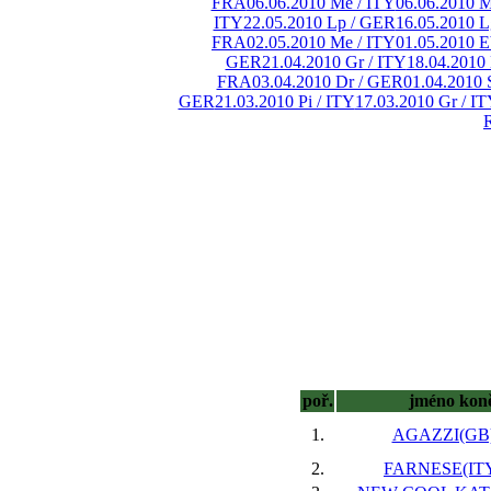
FRA
06.06.2010 Me / ITY
06.06.2010 M
ITY
22.05.2010 Lp / GER
16.05.2010 L
FRA
02.05.2010 Me / ITY
01.05.2010 
GER
21.04.2010 Gr / ITY
18.04.2010
FRA
03.04.2010 Dr / GER
01.04.2010 
GER
21.03.2010 Pi / ITY
17.03.2010 Gr / I
poř.
jméno kon
1.
AGAZZI(GB)
2.
FARNESE(ITY