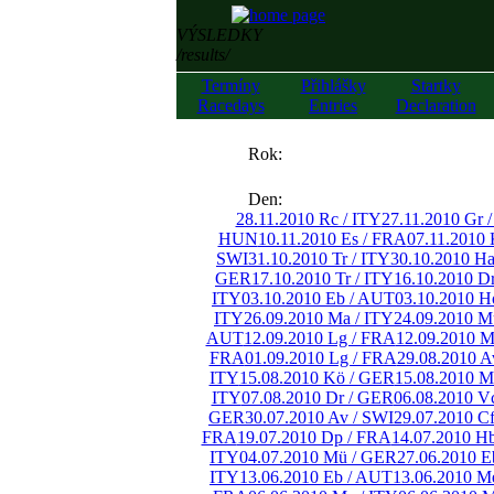
VÝSLEDKY
/results/
Termíny
Přihlášky
Startky
Racedays
Entries
Declaration
««
Rok:
»»
Den:
28.11.2010 Rc / ITY
27.11.2010 Gr 
HUN
10.11.2010 Es / FRA
07.11.2010 
SWI
31.10.2010 Tr / ITY
30.10.2010 H
GER
17.10.2010 Tr / ITY
16.10.2010 D
ITY
03.10.2010 Eb / AUT
03.10.2010 H
ITY
26.09.2010 Ma / ITY
24.09.2010 M
AUT
12.09.2010 Lg / FRA
12.09.2010 M
FRA
01.09.2010 Lg / FRA
29.08.2010 A
ITY
15.08.2010 Kö / GER
15.08.2010 M
ITY
07.08.2010 Dr / GER
06.08.2010 V
GER
30.07.2010 Av / SWI
29.07.2010 C
FRA
19.07.2010 Dp / FRA
14.07.2010 H
ITY
04.07.2010 Mü / GER
27.06.2010 E
ITY
13.06.2010 Eb / AUT
13.06.2010 M