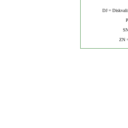
DJ = Diskvalif
P
SN
ZN =