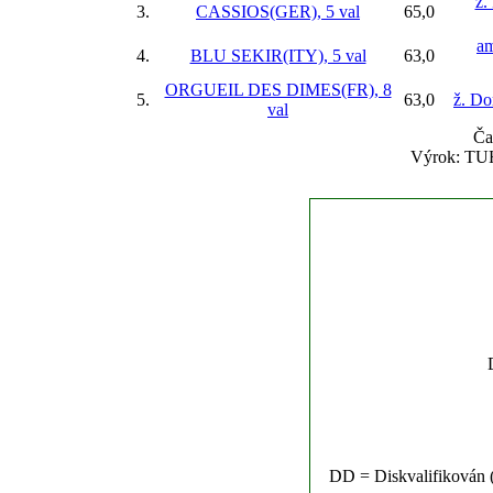
ž.
3.
CASSIOS(GER), 5 val
65,0
a
4.
BLU SEKIR(ITY), 5 val
63,0
ORGUEIL DES DIMES(FR), 8
5.
63,0
ž. Do
val
Ča
Výrok: TUH
DD = Diskvalifikován (n