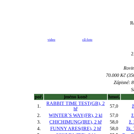
R
video
cíl-foto
2
Rovin
70.000 Kč (35
Zápisné: 8
S
poř.
jméno koně
hmot.
RABBIT TIME TEST(GB), 2
1.
57,0
ž
hř
2.
WINTER`S WAY(FR), 2 kl
57,0
ž
3.
CHICHIMUNG(IRE), 2 hř
58,0
ž.
4.
FUNNY ARES(IRE), 2 hř
58,0
žk.