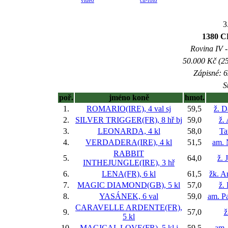
video
cíl-foto
3
1380 
Rovina IV -
50.000 Kč (25
Zápisné: 6
S
poř.
jméno koně
hmot.
1.
ROMARIO(IRE), 4 val
sj
59,5
ž. D
2.
SILVER TRIGGER(FR), 8 hř
bj
59,0
ž.
3.
LEONARDA, 4 kl
58,0
Ta
4.
VERDADERA(IRE), 4 kl
51,5
am. 
RABBIT
5.
64,0
ž. 
INTHEJUNGLE(IRE), 3 hř
6.
LENA(FR), 6 kl
61,5
žk. A
7.
MAGIC DIAMOND(GB), 5 kl
57,0
ž.
8.
YASÁNEK, 6 val
59,0
am. P
CARAVELLE ARDENTE(FR),
9.
57,0
ž
5 kl
10.
MAGICAL LOVE(FR), 5 kl
j
59,5
am.