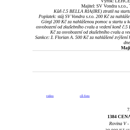
Výrok: LEHCE-2
Majitel: SV Vondra s.r.o
Kůň č.5 BELLA RIA(IRE) ztratil na startu
Poplatek: stáj SV Vondra s.r.o. 200 Kč za nahlá
Görgl 200 Kč za nahlášenou pomoc u startu u 
osvobození od zkušebního cvalu a vedení koně č.5 
Kč za osvobození od zkušebního cvalu a 
Sankce: ž. Florian A. 500 Kč za nahlášené zvýšen
dne
Maji
video
cíl-foto
7
1384 CEN
Rovina V - 