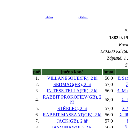
video
cíl-foto
5
1382 9.
Rovin
120.000 Kč (60
Zápisné: 1 
S
poř.
jméno koně
hmot.
1.
VILLANESQUE(FR), 2 kl
56,0
ž. Sa
2.
SEDMAG(FR), 2 hř
57,0
ž
3.
IN TESS TELLA(FR), 2 kl
56,0
ž. Ma
RABBIT PROKOFIEV(GB), 2
4.
58,0
ž. 
hř
5.
STŘELEC, 2 hř
57,0
ž.
6.
RABBIT MASSAAT(GB), 2 kl
56,0
ž. J
7.
JACK(GB), 2 hř
57,0
8.
JASMINA(POL), 2 kl
56,0
ž