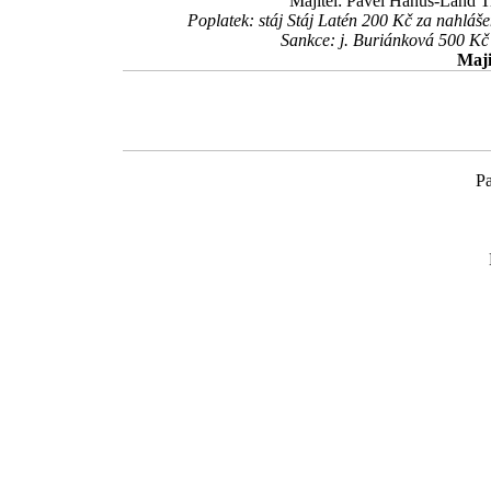
Majitel: Pavel Hanuš-Land T
Poplatek: stáj Stáj Latén 200 Kč za nahl
Sankce: j. Buriánková 500 Kč 
Maji
Pa