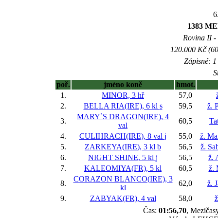
6
1383 M
Rovina II -
120.000 Kč (60
Zápisné: 1 
S
poř.
jméno koně
hmot.
1.
MINOR, 3 hř
57,0
2.
BELLA RIA(IRE), 6 kl
s
59,5
ž. 
MARY`S DRAGON(IRE), 4
3.
60,5
Ta
val
4.
CULIHRACH(IRE), 8 val
j
55,0
ž. Ma
5.
ZARKEYA(IRE), 3 kl
b
56,5
ž. Sa
6.
NIGHT SHINE, 5 kl
j
56,5
ž.
7.
KALEOMIYA(FR), 5 kl
60,5
ž.
CORAZON BLANCO(IRE), 3
8.
62,0
ž. 
kl
9.
ZABYAK(FR), 4 val
58,0
ž
Čas:
01:56,70
, Mezičasy