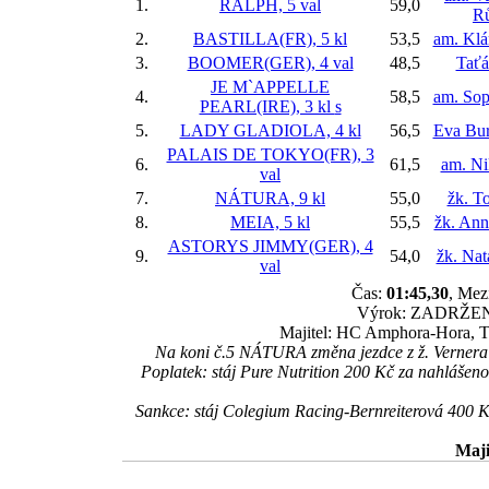
1.
RALPH, 5 val
59,0
R
2.
BASTILLA(FR), 5 kl
53,5
am. Klá
3.
BOOMER(GER), 4 val
48,5
Taťá
JE M`APPELLE
4.
58,5
am. So
PEARL(IRE), 3 kl
s
5.
LADY GLADIOLA, 4 kl
56,5
Eva Bur
PALAIS DE TOKYO(FR), 3
6.
61,5
am. Ni
val
7.
NÁTURA, 9 kl
55,0
žk. T
8.
MEIA, 5 kl
55,5
žk. An
ASTORYS JIMMY(GER), 4
9.
54,0
žk. Nat
val
Čas:
01:45,30
, Mez
Výrok: ZADRŽENĚ-1
Majitel: HC Amphora-Hora, T
Na koni č.5 NÁTURA změna jezdce z ž. Vernera J
Poplatek: stáj Pure Nutrition 200 Kč za nahláš
Sankce: stáj Colegium Racing-Bernreiterová 400
Maji