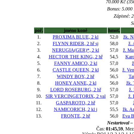
70.000 Kč (35
Bonus: 5.000 
Zápisné: 2
S
poř.
jméno koně
hmot.
1.
PROXIMA BLUE, 2 kl
52,0
žk. N
2.
FLYNN RIDER, 2 hř
sj
58,0
ž.
3.
NERUGIA(GER)*, 2 kl
57,0
ž. Ma
4.
HECTOR THE KING, 2 hř
54,5
Karo
5.
FANNY AMICO, 2 kl
57,0
ž
6.
CASTLE QUEEN, 2 kl
56,0
ž. Ve
7.
WINDY BOY, 2 hř
56,5
Ta
8.
HONEY ANNE, 2 kl
56,0
žk.
9.
LORD ROSEBURG, 2 hř
57,0
ž.
10.
SIR VERCINGETORIX, 2 val
57,0
ž. 
11.
GASPAROTO, 2 hř
57,0
12.
NAMICORICH, 2 kl
j
55,5
žk. A
13.
FRONTE, 2 hř
56,0
Eva B
Nestartoval –
Čas:
01:45,59
, Mez