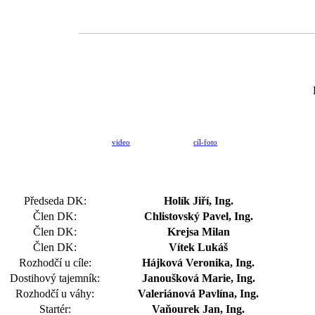
video
cíl-foto
Předseda DK:
Holík Jiří, Ing.
Člen DK:
Chlistovský Pavel, Ing.
Člen DK:
Krejsa Milan
Člen DK:
Vítek Lukáš
Rozhodčí u cíle:
Hájková Veronika, Ing.
Dostihový tajemník:
Janoušková Marie, Ing.
Rozhodčí u váhy:
Valeriánová Pavlína, Ing.
Startér:
Vaňourek Jan, Ing.