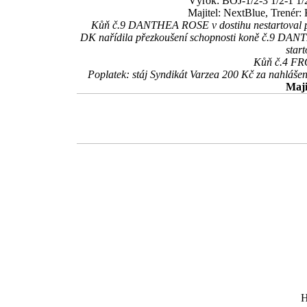
Výrok: BOJ-1/2-3 1/2-1 1/2
Majitel: NextBlue, Trenér
Kůň č.9 DANTHEA ROSE v dostihu nestartoval pro
DK nařídila přezkoušení schopnosti koně č.9 DANTH
star
Kůň č.4 FRO
Poplatek: stáj Syndikát Varzea 200 Kč za nahlá
Maji