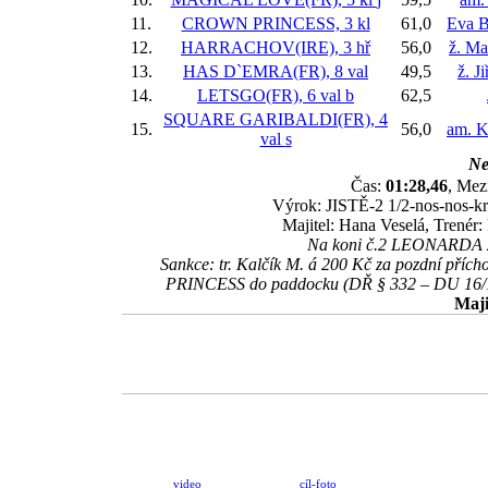
11.
CROWN PRINCESS, 3 kl
61,0
Eva B
12.
HARRACHOV(IRE), 3 hř
56,0
ž. Ma
13.
HAS D`EMRA(FR), 8 val
49,5
ž. J
14.
LETSGO(FR), 6 val
b
62,5
SQUARE GARIBALDI(FR), 4
15.
56,0
am. K
val
s
Ne
Čas:
01:28,46
, Mez
Výrok: JISTĚ-2 1/2-nos-nos-krk
Majitel: Hana Veselá, Trenér:
Na koni č.2 LEONARDA změ
Sankce: tr. Kalčík M. á 200 Kč za pozdní 
PRINCESS do paddocku (DŘ § 332 – DU 16/19)
Maji
video
cíl-foto