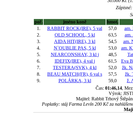
30.000 Kč (1
Zápisné: 
S
poř.
jméno koně
hmot.
1.
RABBIT ROCK(IRE), 5 val
57,0
am. 
2.
OLD SCHOOL, 5 kl
63,5
am.
3.
AIDA HIT(IRE), 3 kl
54,5
am. 
4.
N`OUBLIE PAS, 5 kl
53,0
am. K
5.
NEARCONSHAY, 3 kl
j
48,5
Ta
6.
IDEFIX(IRE), 4 val
j
61,5
Eva B
7.
TESTERA(SVK), 4 kl
52,0
žk. N
8.
BEAU MATCH(FR), 6 val
s
57,5
žk.
9.
POLÁRKA, 3 kl
59,0
ž. 
Čas:
01:46,14
, Mez
Výrok: JISTĚ
Majitel: Rabbit Trhový Štěpán
Poplatky: stáj Farma Levín 200 Kč za nahláš
Maji