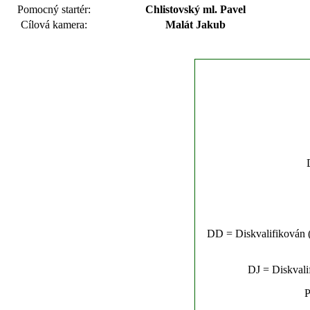
Pomocný startér:
Chlistovský ml. Pavel
Cílová kamera:
Malát Jakub
DD = Diskvalifikován (n
DJ = Diskvalif
P