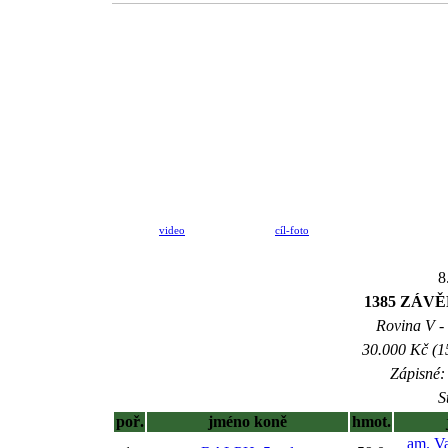
video
cíl-foto
8
1385 ZÁV
Rovina V - 
30.000 Kč (1
Zápisné: 
S
poř.
jméno koně
hmot.
am. V