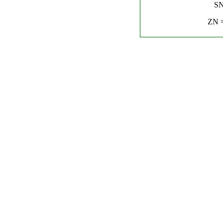
SN
ZN =