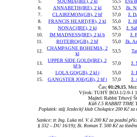
5.
SOUMIA(IRE), 2 kl
55,5
Eva B
6.
ANNABETH(IRE), 2 kl
52,5
žk. N
7.
CLAIREMON(GB), 2 hř
57,0
ž. D
8.
FRANCIS HEART(FR), 2 kl
55,0
ž. J
9.
NONAC(IRE), 2 kl
56,5
ž. Sa
10.
IM MADNESS(IRE), 2 kl
b
57,0
ž. 
11.
ROTEIRO(GB), 2 hř
55,0
žk. A
CHAMPAGNE BOHEMIA, 2
12.
53,5
Ta
kl
UPPER SIDE GOLD(IRE), 2
13.
57,0
ž.
hř
b
14.
LOLA GO(GB), 2 kl
j
55,0
ž. 
15.
GANGSTER JOE(GB), 2 hř
j
57,0
ž.
Čas:
01:29,15
, Mez
Výrok: TUHÝ BOJ-1/2-9-1 1/4-
Majitel: Rabbit Trhový Š
Kůň č.5 RABBIT TIME TE
Poplatek: stáj Jezdecký klub Cholupice 200 Kč 
Sankce: tr. Ing. Luka ml. V. á 200 Kč za pozdn
§ 332 – DU 16/19); žk. Roman T. 500 Kč za tí