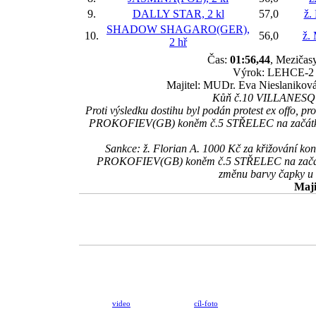
9.
DALLY STAR, 2 kl
57,0
ž.
SHADOW SHAGARO(GER),
10.
56,0
ž.
2 hř
Čas:
01:56,44
, Mezičasy
Výrok: LEHCE-2 3/
Majitel: MUDr. Eva Nieslaniková,
Kůň č.10 VILLANESQUE
Proti výsledku dostihu byl podán protest ex offo
PROKOFIEV(GB) koněm č.5 STŘELEC na začátku cílo
Sankce: ž. Florian A. 1000 Kč za křižování 
PROKOFIEV(GB) koněm č.5 STŘELEC na začátku 
změnu barvy čapky u
Maji
video
cíl-foto