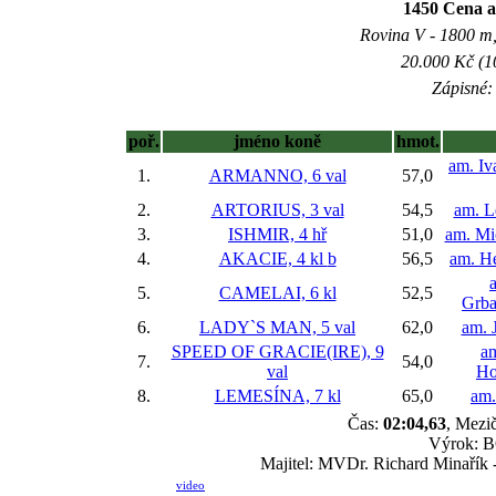
1450 Cena a
Rovina V - 1800 m, 
20.000 Kč (1
Zápisné: 
poř.
jméno koně
hmot.
am. Iv
1.
ARMANNO, 6 val
57,0
2.
ARTORIUS, 3 val
54,5
am. L
3.
ISHMIR, 4 hř
51,0
am. Mi
4.
AKACIE, 4 kl
b
56,5
am. H
5.
CAMELAI, 6 kl
52,5
Grba
6.
LADY`S MAN, 5 val
62,0
am. 
SPEED OF GRACIE(IRE), 9
a
7.
54,0
val
Ho
8.
LEMESÍNA, 7 kl
65,0
am.
Čas:
02:04,63
, Mezič
Výrok: BO
Majitel: MVDr. Richard Minařík 
video