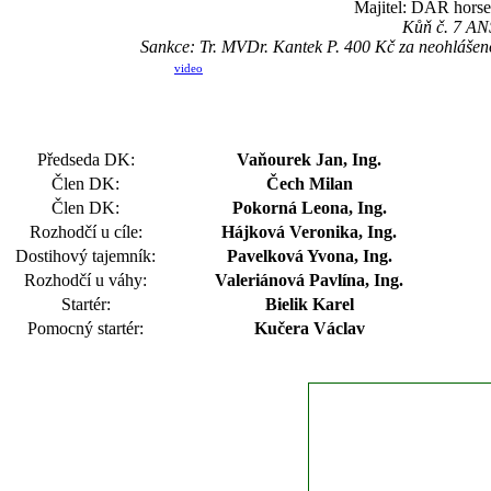
Majitel: DAR horse,
Kůň č. 7 ANS
Sankce: Tr. MVDr. Kantek P. 400 Kč za neohlášen
video
Předseda DK:
Vaňourek Jan, Ing.
Člen DK:
Čech Milan
Člen DK:
Pokorná Leona, Ing.
Rozhodčí u cíle:
Hájková Veronika, Ing.
Dostihový tajemník:
Pavelková Yvona, Ing.
Rozhodčí u váhy:
Valeriánová Pavlína, Ing.
Startér:
Bielik Karel
Pomocný startér:
Kučera Václav