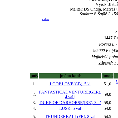
Výrok: JISTĚ
Majitel: DS Ondra, Matyáš+
Sankce: ž. Šafář J. 15
video
3
1447 Ce
Rovina II -
90.000 Kč (45
Majitelské prém
Zápisné: 1 
poř.
jméno koně
hmot.
ž
1.
LOOP LOVE(GB), 5 kl
51,0
FANTASTICADVENTURE(GER),
2.
59,0
4 val
j
3.
DUKE OF DARHORSE(IRE), 3 hř
58,0
4.
LUSK, 5 val
54,0
5.
THUNDERBALL(FR), 8 val
54,5