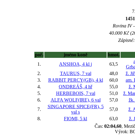
7
1451
Rovina IV -
40.000 Kč (2
Zápisné:
poř.
jméno koně
hmot.
1.
ANSHOA, 4 kl
j
63,5
Grba
2.
TAURUS, 7 val
48,0
ž. J
3.
RABBIT PERCY(GB), 4 kl
60,0
am. 
4.
ONDREÁŠ, 4 hř
55,0
ž. 
5.
HERBEBOIS, 7 val
51,0
ž. Ma
6.
ALFA WOLF(IRE), 6 val
57,0
žk.
SINGAPORE SPICE(FR), 5
7.
57,0
ž. 
val
s
8.
FIOMI, 5 kl
63,0
ž. 
Čas:
02:04,60
, Mezič
Výrok: BOJ