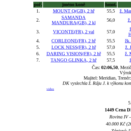
poř.
jméno koně
hmot.
1.
MOUNT Q(GB), 2 hř
55,5
ž. Ma
SAMANDA
2.
56,0
ž
MANDURA(GB), 2 kl
3.
VICONTE(FR), 2 val
57,0
H
4.
CORLEONE(FR), 2 hř
55,5
žk.
5.
LOCK NESS(FR), 2 hř
57,0
ž. 
6.
DARING VISION(FR), 2 hř
55,5
ž. 
7.
TANGO GLINKA, 2 hř
57,5
Čas:
02:06,50
, Mezič
Výrok
Majitel: Meridian, Trené
DK vyslechla ž. Ráju J. k výkonu k
video
5
1449 Cena D
Rovina IV -
40.000 Kč (2
Zápisné: 5