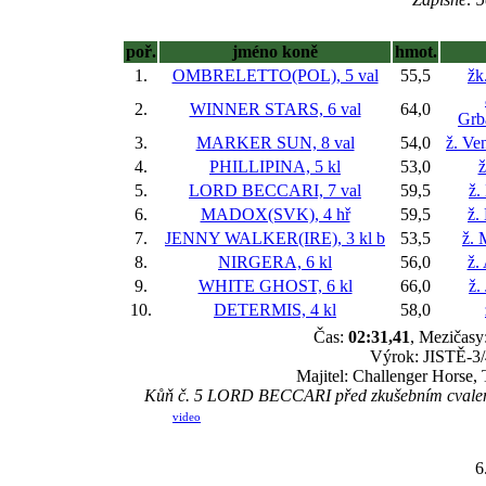
poř.
jméno koně
hmot.
1.
OMBRELETTO(POL), 5 val
55,5
žk
2.
WINNER STARS, 6 val
64,0
Grb
3.
MARKER SUN, 8 val
54,0
ž. Ve
4.
PHILLIPINA, 5 kl
53,0
ž
5.
LORD BECCARI, 7 val
59,5
ž.
6.
MADOX(SVK), 4 hř
59,5
ž.
7.
JENNY WALKER(IRE), 3 kl
b
53,5
ž. 
8.
NIRGERA, 6 kl
56,0
ž.
9.
WHITE GHOST, 6 kl
66,0
ž.
10.
DETERMIS, 4 kl
58,0
Čas:
02:31,41
, Mezičasy:
Výrok: JISTĚ-3/4
Majitel: Challenger Horse
Kůň č. 5 LORD BECCARI před zkušebním cvalem zt
video
6