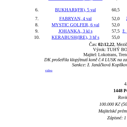
6.
BUKHARI(FR), 5 val
60,5
7.
FABRYAN, 4 val
52,0
8.
MYSTIC GOLFER, 6 val
52,0
9.
JOHANKA, 3 kl
s
57,5
ž.
10.
KERABUSH(IRE), 3 hř
s
55,0
Čas:
02:12,22
, Mezič
Výrok: TUHÝ BOJ-h
Majitel: Lokotrans, Tre
DK prošetřila klopýtnutí koně č.4 LUSK na začá
Sankce: ž. Janáčková Koplíkov
video
4
1448 P
Rovin
100.000 Kč (50
Majitelské prém
Zápisné: 1 