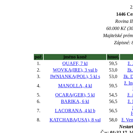
2
1446 Ce
Rovina II
60.000 Kč (30
Majitelské prém
Zápisné: 8
poř.
jméno koně
hmot.
1.
QUAFF, 7 kl
59,5
ž.
2.
WOVKA(IRE), 3 val
b
53,0
žk
3.
IWNIANKA(POL), 5 kl
s
53,0
žk. 
ž. I
4.
MANOLLA, 4 kl
59,5
5.
OCARA(GER), 5 kl
54,5
ž.
6.
BARIKA, 6 kl
56,5
ž.
7.
LACORANA, 4 kl
b
56,5
8.
KATCHABA(USA), 8 val
58,0
ž. Ve
Nestart
Čas:
01:32,17
, M