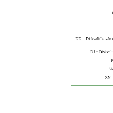
DD = Diskvalifikován (n
DJ = Diskvalif
P
SN
ZN =