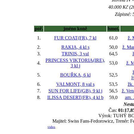
40.000 Kč (2
Zápisné: 5
poř.
jméno koně
hmot.
1.
FUR COAT(FR), 7 kl
61,0
ž. 
2.
RAKIA, 4 kl
s
50,0
ž. Ma
3.
TRINIS, 3 val
64,5
PRINCESS VIKTORIA(IRE),
4.
53,0
ž. 
3 kl
j
5.
BOUŘKA, 6 kl
52,5
H
6.
VALMONT, 8 val
s
53,5
žk.
7.
SUN FOR LIFE(GB), 9 kl
j
56,5
ž. Ve
8.
ILISSA DESERT(FR), 4 kl
b
59,0
am. 
Nesta
Čas:
01:17,8
Výrok: TUHÝ BOJ-k
Majitel: Swiss Fans-Fedorowicz, Trenér: F
video