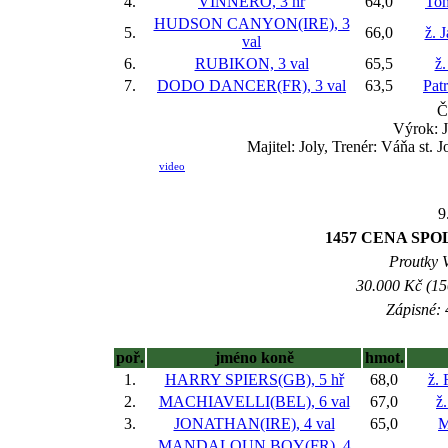
4.
VINNERO, 3 hř
64,0
Tom
HUDSON CANYON(IRE), 3
5.
66,0
ž. 
val
6.
RUBIKON, 3 val
65,5
ž.
7.
DODO DANCER(FR), 3 val
63,5
Pat
Č
Výrok: J
Majitel: Joly, Trenér: Váňa st. 
video
9
1457 CENA SP
Proutky V
30.000 Kč (15
Zápisné: 
poř.
jméno koně
hmot.
1.
HARRY SPIERS(GB), 5 hř
68,0
ž. 
2.
MACHIAVELLI(BEL), 6 val
67,0
ž
3.
JONATHAN(IRE), 4 val
65,0
M
MANDALOUN BOY(FR), 4