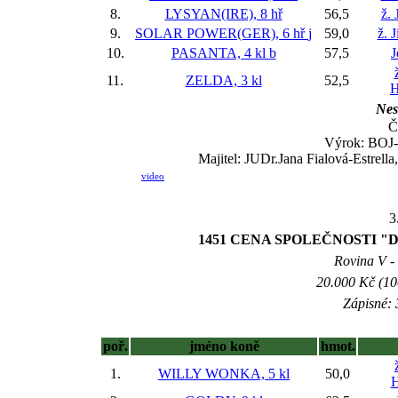
8.
LYSYAN(IRE), 8 hř
56,5
ž. 
9.
SOLAR POWER(GER), 6 hř
j
59,0
ž. 
10.
PASANTA, 4 kl
b
57,5
J
11.
ZELDA, 3 kl
52,5
H
Nes
Č
Výrok: BOJ-k
Majitel: JUDr.Jana Fialová-Estrella
video
3
1451 CENA SPOLEČNOSTI "D
Rovina V - 
20.000 Kč (10
Zápisné: 
poř.
jméno koně
hmot.
1.
WILLY WONKA, 5 kl
50,0
H