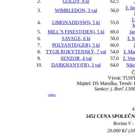
2.
GOLDY, 9 kl
62,5
ž. I
3.
WIMBLEDON, 3 val
56,0
ž
4.
LIMONADE(SWI), 5 kl
55,0
M
5.
MILL`S FINEST(DEN), 5 kl
69,0
Ja
6.
SAVAGE, 6 kl
50,0
ž. 
7.
POLYANTE(GER), 5 kl
60,0
8.
TYGR ROKYTENSKÝ, 7 val
54,0
ž. Ma
9.
SENZOR, 4 val
57,0
ž. Ve
10.
DARKHANY(FR), 3 val
64,0
Nik
Č
Výrok: TUHÝ 
Majitel: DS Maruška, Trenér: 
Sankce: j. Borč J.50
video
4
1452 CENA SPOLEČNO
Rovina V - 
20.000 Kč (10