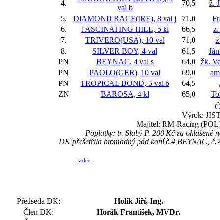
4.
70,5
ž. 
val
b
5.
DIAMOND RACE(IRE), 8 val
j
71,0
Fr
6.
FASCINATING HILL, 5 kl
66,5
ž.
7.
TRIVERO(USA), 10 val
71,0
ž
8.
SILVER BOY, 4 val
61,5
Ján
PN
BEYNAC, 4 val
s
64,0
žk. V
PN
PAOLO(GER), 10 val
69,0
am.
PN
TROPICAL BOND, 5 val
b
64,5
ZN
BAROSA, 4 kl
65,0
To
Č
Výrok: JIST
Majitel: RM-Racing (POL)
Poplatky: tr. Slabý P. 200 Kč za ohláše
DK přešetřila hromadný pád koní č.4 BEYNAC, č.
video
Předseda DK:
Holík Jiří, Ing.
Člen DK:
Horák František, MVDr.