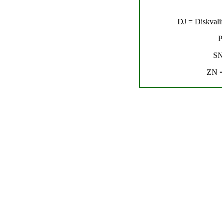
DJ = Diskvalif
P
SN
ZN =