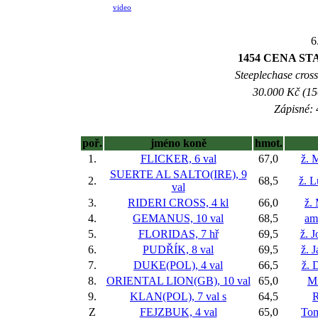
video
6
1454 CENA S
Steeplechase cross
30.000 Kč (15
Zápisné: 
poř.
jméno koně
hmot.
1.
FLICKER, 6 val
67,0
ž. 
SUERTE AL SALTO(IRE), 9
2.
68,5
ž. 
val
3.
RIDERI CROSS, 4 kl
66,0
ž.
4.
GEMANUS, 10 val
68,5
am.
5.
FLORIDAS, 7 hř
69,5
ž. 
6.
PUDŘÍK, 8 val
69,5
ž. 
7.
DUKE(POL), 4 val
66,5
ž. 
8.
ORIENTAL LION(GB), 10 val
65,0
Mi
9.
KLAN(POL), 7 val
s
64,5
Z
FEJZBUK, 4 val
65,0
Tom