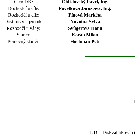
Člen DK:
Chlistovský Pavel, Ing.
Rozhodčí u cíle:
Pavelková Jaroslava, Ing.
Rozhodčí u cíle:
Pínová Markéta
Dostihový tajemník:
Novotná Sylva
Rozhodčí u váhy:
Švůgerová Hana
Startér:
Koráb Milan
Pomocný startér:
Hochman Petr
DD = Diskvalifikován (n