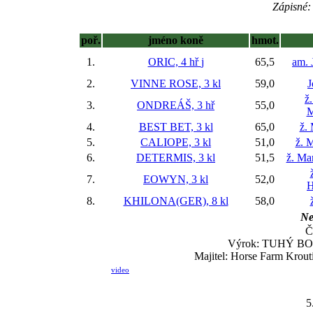
Zápisné: 
poř.
jméno koně
hmot.
1.
ORIC, 4 hř
j
65,5
am. 
2.
VINNE ROSE, 3 kl
59,0
J
ž
3.
ONDREÁŠ, 3 hř
55,0
M
4.
BEST BET, 3 kl
65,0
ž.
5.
CALIOPE, 3 kl
51,0
ž. 
6.
DETERMIS, 3 kl
51,5
ž. Ma
7.
EOWYN, 3 kl
52,0
H
8.
KHILONA(GER), 8 kl
58,0
Ne
Č
Výrok: TUHÝ BOJ-h
Majitel: Horse Farm Kroutil
video
5