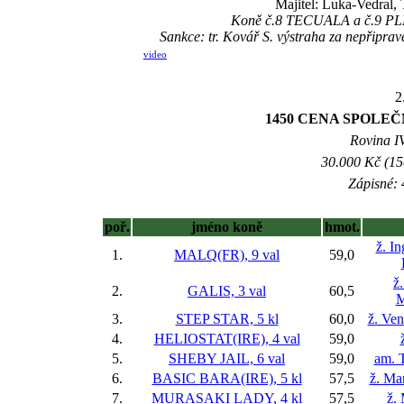
Majitel: Luka-Vedral,
Koně č.8 TECUALA a č.9 PLEA
Sankce: tr. Kovář S. výstraha za nepřip
video
2
1450 CENA SPOLEČ
Rovina IV
30.000 Kč (15
Zápisné: 
poř.
jméno koně
hmot.
ž. I
1.
MALQ(FR), 9 val
59,0
ž
2.
GALIS, 3 val
60,5
M
3.
STEP STAR, 5 kl
60,0
ž. Ve
4.
HELIOSTAT(IRE), 4 val
59,0
5.
SHEBY JAIL, 6 val
59,0
am. 
6.
BASIC BARA(IRE), 5 kl
57,5
ž. Ma
7.
MURASAKI LADY, 4 kl
57,5
ž.