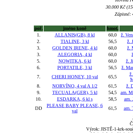
30.000 Kč (15
Zápisné: 
poř.
jméno koně
hmot.
1.
ALLANIS(GB), 8 kl
60,0
ž. Ve
2.
TIALINE, 3 kl
56,5
ž. 
3.
GOLDEN IRENE, 4 kl
60,0
ž.
3.
ALEGORIA, 4 kl
60,0
5.
NOWITKA, 6 kl
60,0
ž. 
6.
PORTATILE, 3 kl
56,5
ž. Ma
ž
7.
CHERI HONEY, 10 val
65,5
M
8.
NORVÍNO, 4 val
A 1/2
61,5
ž. 
9.
TECUALA(GER), 5 kl
54,5
am. M
10.
ESDARKA, 6 kl
s
58,5
am. 
PLEASE BABY PLEASE, 6
DD
61,5
am. 
val
Č
Výrok: JISTĚ-1-krk-souč