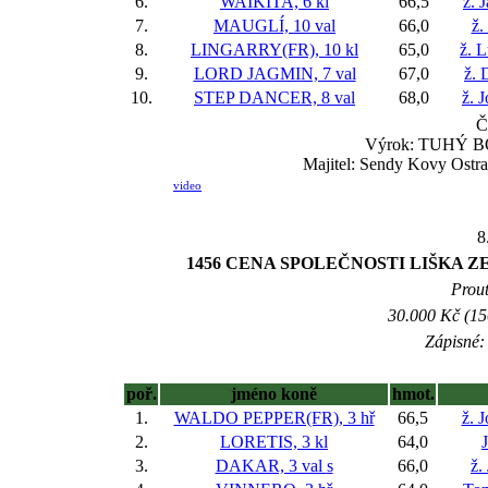
6.
WAIKITA, 6 kl
66,5
ž. 
7.
MAUGLÍ, 10 val
66,0
ž.
8.
LINGARRY(FR), 10 kl
65,0
ž. 
9.
LORD JAGMIN, 7 val
67,0
ž. 
10.
STEP DANCER, 8 val
68,0
ž. 
Č
Výrok: TUHÝ BOJ-
Majitel: Sendy Kovy Ostrav
video
8
1456 CENA SPOLEČNOSTI LIŠKA ZE
Prout
30.000 Kč (15
Zápisné: 
poř.
jméno koně
hmot.
1.
WALDO PEPPER(FR), 3 hř
66,5
ž. 
2.
LORETIS, 3 kl
64,0
3.
DAKAR, 3 val
s
66,0
ž.