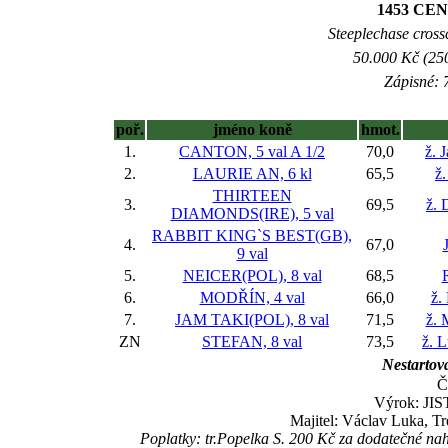
1453 CE
Steeplechase crossc
50.000 Kč (250
Zápisné: 7
poř.
jméno koně
hmot.
1.
CANTON, 5 val
A 1/2
70,0
ž. 
2.
LAURIE AN, 6 kl
65,5
ž.
THIRTEEN
3.
69,5
ž. 
DIAMONDS(IRE), 5 val
RABBIT KING`S BEST(GB),
4.
67,0
9 val
5.
NEICER(POL), 8 val
68,5
6.
MODŘÍN, 4 val
66,0
ž.
7.
JAM TAKI(POL), 8 val
71,5
ž. 
ZN
STEFAN, 8 val
73,5
ž. 
Nestartova
Č
Výrok: JIST
Majitel: Václav Luka, Tr
Poplatky: tr.Popelka S. 200 Kč za dodatečné 