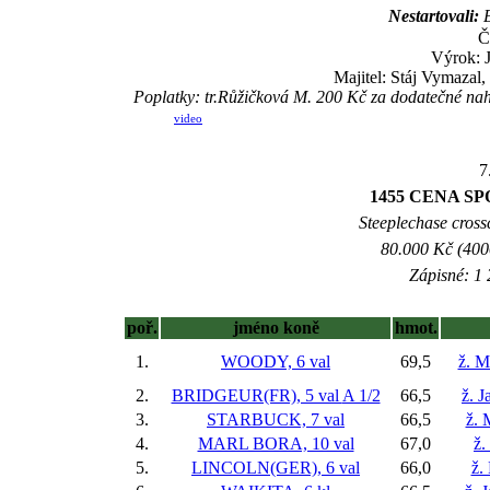
Nestartovali:
E
Č
Výrok: 
Majitel: Stáj Vymazal
Poplatky: tr.Růžičková M. 200 Kč za dodatečné na
video
7
1455 CENA S
Steeplechase crossc
80.000 Kč (400
Zápisné: 1 
poř.
jméno koně
hmot.
1.
WOODY, 6 val
69,5
ž. M
2.
BRIDGEUR(FR), 5 val
A 1/2
66,5
ž. 
3.
STARBUCK, 7 val
66,5
ž. 
4.
MARL BORA, 10 val
67,0
ž.
5.
LINCOLN(GER), 6 val
66,0
ž.