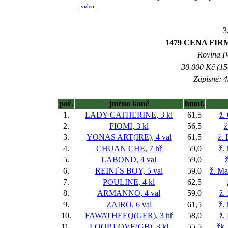
video
3
1479 CENA FI
Rovina IV
30.000 Kč (15
Zápisné: 4
poř.
jméno koně
hmot.
1.
LADY CATHERINE, 3 kl
61,5
ž.
2.
FIOMI, 3 kl
56,5
ž
3.
YONAS ART(IRE), 4 val
61,5
ž.
4.
CHUAN CHE, 7 hř
59,0
ž.
5.
LABOND, 4 val
59,0
ž
6.
REINI`S BOY, 5 val
59,0
ž. Ma
7.
POULINE, 4 kl
62,5
8.
ARMANNO, 4 val
59,0
ž.
9.
ZAIRO, 6 val
61,5
ž.
10.
FAWATHEEQ(GER), 3 hř
58,0
ž.
11.
LOOP LOVE(GB), 3 kl
55,5
žk.