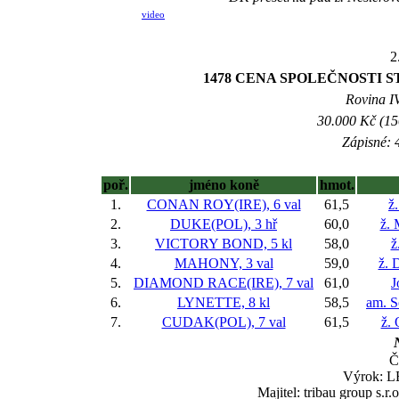
video
2
1478 CENA SPOLEČNOSTI S
Rovina IV
30.000 Kč (15
Zápisné: 4
poř.
jméno koně
hmot.
1.
CONAN ROY(IRE), 6 val
61,5
ž
2.
DUKE(POL), 3 hř
60,0
ž. 
3.
VICTORY BOND, 5 kl
58,0
ž
4.
MAHONY, 3 val
59,0
ž. 
5.
DIAMOND RACE(IRE), 7 val
61,0
J
6.
LYNETTE, 8 kl
58,5
am. S
7.
CUDAK(POL), 7 val
61,5
ž. 
Č
Výrok: LE
Majitel: tribau group s.r