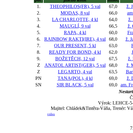
1.
THEOPHILOS(FR), 5 val
67,0
ž. 
2.
MODAS, 8 val
66,0
am.
3.
LA CHARLOTTE, 4 kl
64,0
ž.
4.
MAUGLÍ, 9 val
66,5
ž.
5.
RAPA, 4 kl
60,0
Fr
6.
RAINBOW RAKTI(IRE), 4 val
68,0
ž. 
7.
OUR PRESENT, 5 kl
63,0
8.
READY FOR BOND, 4 kl
62,0
9.
BOŽETĚCH, 12 val
67,5
ž.
Z
ANATOL ARTIST(GER), 5 val
68,0
ž. 
Z
LEGARTO, 4 val
63,5
Bar
PN
TANA(POL), 4 kl
69,0
ž. 
SN
SIR BLACK, 5 val
69,0
am. Fr
Nestart
Č
Výrok: LEHCE-5-2 
Majitel: Chládek&Tintěra-Váňa, Trenér: V
video
7