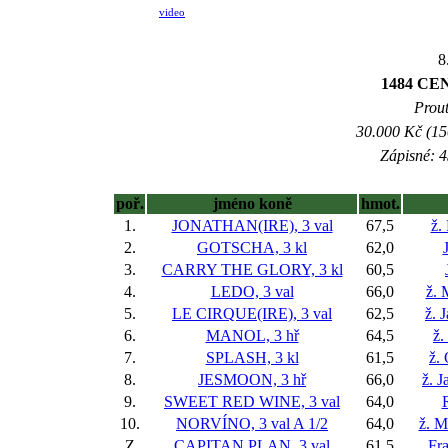
video
8
1484 CE
Prout
30.000 Kč (15
Zápisné: 4
poř.
jméno koně
hmot.
1.
JONATHAN(IRE), 3 val
67,5
ž.
2.
GOTSCHA, 3 kl
62,0
3.
CARRY THE GLORY, 3 kl
60,5
4.
LEDO, 3 val
66,0
ž. 
5.
LE CIRQUE(IRE), 3 val
62,5
ž. 
6.
MANOL, 3 hř
64,5
ž.
7.
SPLASH, 3 kl
61,5
ž.
8.
JESMOON, 3 hř
66,0
ž. 
9.
SWEET RED WINE, 3 val
64,0
10.
NORVÍNO, 3 val
A 1/2
64,0
ž. M
Z
CAPITAN PLAN, 3 val
61,5
Fr