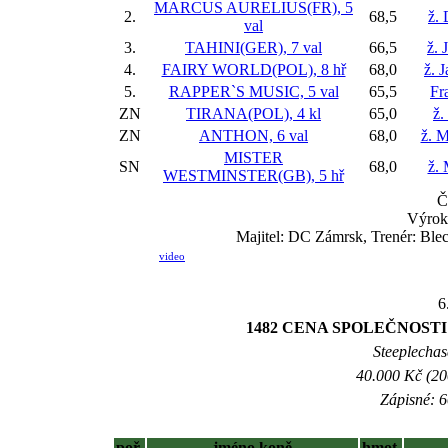
MARCUS AURELIUS(FR), 5
2.
68,5
ž.
val
3.
TAHINI(GER), 7 val
66,5
ž. 
4.
FAIRY WORLD(POL), 8 hř
68,0
ž. 
5.
RAPPER`S MUSIC, 5 val
65,5
Fr
ZN
TIRANA(POL), 4 kl
65,0
ž.
ZN
ANTHON, 6 val
68,0
ž. 
MISTER
SN
68,0
ž.
WESTMINSTER(GB), 5 hř
Č
Výrok
Majitel: DC Zámrsk, Trenér: Blec
video
6
1482 CENA SPOLEČNOSTI D
Steeplechase
40.000 Kč (20
Zápisné: 6
poř.
jméno koně
hmot.