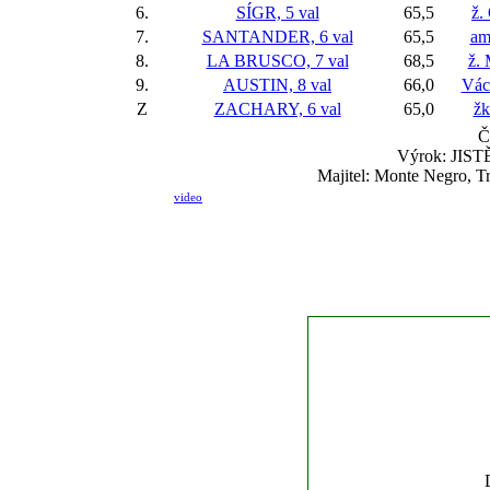
6.
SÍGR, 5 val
65,5
ž.
7.
SANTANDER, 6 val
65,5
am
8.
LA BRUSCO, 7 val
68,5
ž.
9.
AUSTIN, 8 val
66,0
Vác
Z
ZACHARY, 6 val
65,0
žk
Č
Výrok: JISTĚ-
Majitel: Monte Negro, T
video