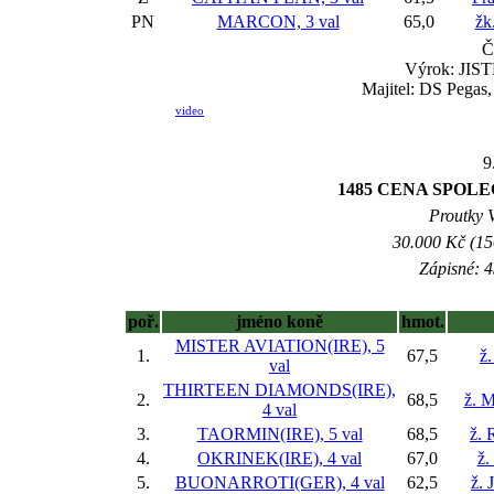
PN
MARCON, 3 val
65,0
žk
Č
Výrok: JISTĚ
Majitel: DS Pegas,
video
9
1485 CENA SPOLE
Proutky V
30.000 Kč (15
Zápisné: 4
poř.
jméno koně
hmot.
MISTER AVIATION(IRE), 5
1.
67,5
ž.
val
THIRTEEN DIAMONDS(IRE),
2.
68,5
ž. 
4 val
3.
TAORMIN(IRE), 5 val
68,5
ž. 
4.
OKRINEK(IRE), 4 val
67,0
ž.
5.
BUONARROTI(GER), 4 val
62,5
ž. 