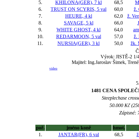
5.
KHILONA(GER), 7 kl
68,5
M
6.
TRUST ON SCYRIS, 5 val
60,0
ž.
7.
HEURE, 4 kl
62,0
ž. Ve
8.
SAVAGE, 5 kl
66,0
9.
WHITE GHOST, 4 kl
64,0
am
10.
REDARMOON, 5 val
57,0
ž.
11.
NURSIA(GER), 3 kl
50,0
žk.
Č
Výrok: JISTĚ-2 1/4-
Majitel: Ing.Jaroslav Šimek, Trené
video
5
1481 CENA SPOLEČ
Steeplechase crossc
50.000 Kč (250
Zápisné: 7
poř.
jméno koně
hmot.
1.
JANTAR(FR), 6 val
68,5
ž