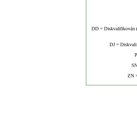
DD = Diskvalifikován (n
DJ = Diskvalif
P
SN
ZN =