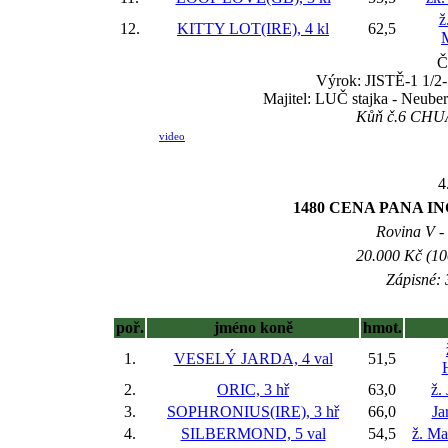
ž
12.
KITTY LOT(IRE), 4 kl
62,5
Č
Výrok: JISTĚ-1 1/2-1
Majitel: LUČ stajka - Neuber
Kůň č.6 CHUAN
video
4
1480 CENA PANA 
Rovina V - 
20.000 Kč (10
Zápisné: 
poř.
jméno koně
hmot.
1.
VESELÝ JARDA, 4 val
51,5
2.
ORIC, 3 hř
63,0
ž.
3.
SOPHRONIUS(IRE), 3 hř
66,0
Ja
4.
SILBERMOND, 5 val
54,5
ž. Ma