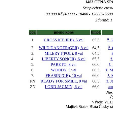
1483 CENA S
Steeplechase crossc
80.000 Kč (40000 - 18400 - 12000 - 5600 
Zápisné: 1 
poř.
jméno koně
hmot.
1.
CROSS ICE(IRE), 5 val
65,5
ž. 
2.
WILD DANGER(GER), 8 val
64,5
ž.
3.
MILERYT(POL), 8 val
64,5
4.
LIBERTY SON(FR), 6 val
65,5
ž
5.
PARETO, 8 val
66,0
ž.
6.
WOODY, 5 val
66,5
ž. M
7.
FRASINI(GB), 10 val
66,0
ž. 
PN
READY FOR SMILE, 9 val
66,5
ž. 
ZN
LORD JAGMIN, 6 val
66,0
am.
Nest
Č
Výrok: VELM
Majitel: Statek Blata Český r