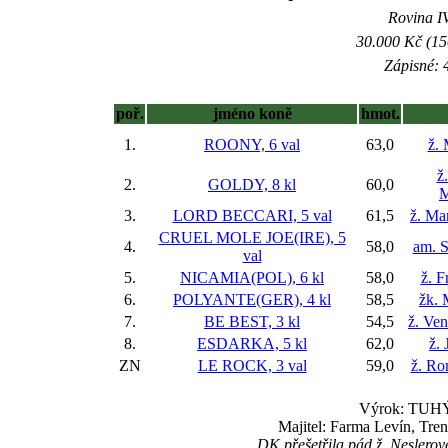
Rovina IV
30.000 Kč (15
Zápisné: 4
poř.
jméno koně
hmot.
1.
ROONY, 6 val
63,0
ž.
ž
2.
GOLDY, 8 kl
60,0
M
3.
LORD BECCARI, 5 val
61,5
ž. Ma
CRUEL MOLE JOE(IRE), 5
4.
58,0
am. 
val
5.
NICAMIA(POL), 6 kl
58,0
ž. F
6.
POLYANTE(GER), 4 kl
58,5
žk. 
7.
BE BEST, 3 kl
54,5
ž. Ve
8.
ESDARKA, 5 kl
62,0
ž. 
ZN
LE ROCK, 3 val
59,0
ž. Ro
Výrok: TUHÝ 
Majitel: Farma Levín, Tre
DK přešetřila pád ž. Neslerov