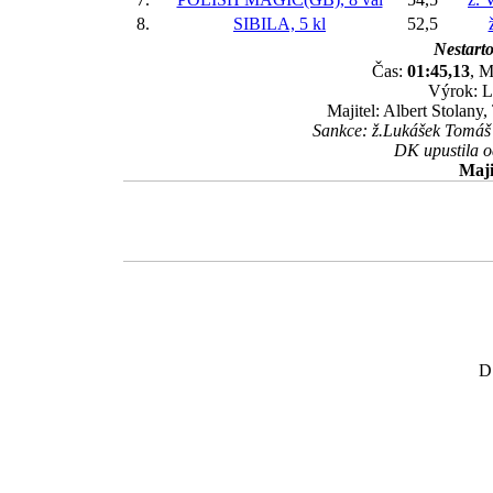
8.
SIBILA, 5 kl
52,5
Nestarto
Čas:
01:45,13
, M
Výrok: L
Majitel: Albert Stolany,
Sankce: ž.Lukášek Tomáš 
DK upustila o
Maji
D