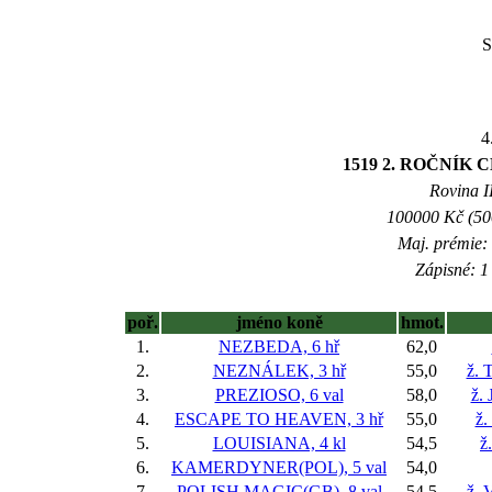
S
4
1519 2. ROČNÍK
Rovina II
100000 Kč (500
Maj. prémie:
Zápisné: 1 
poř.
jméno koně
hmot.
1.
NEZBEDA, 6 hř
62,0
2.
NEZNÁLEK, 3 hř
55,0
ž. 
3.
PREZIOSO, 6 val
58,0
ž. 
4.
ESCAPE TO HEAVEN, 3 hř
55,0
ž.
5.
LOUISIANA, 4 kl
54,5
ž
6.
KAMERDYNER(POL), 5 val
54,0
7.
POLISH MAGIC(GB), 8 val
54,5
ž. 