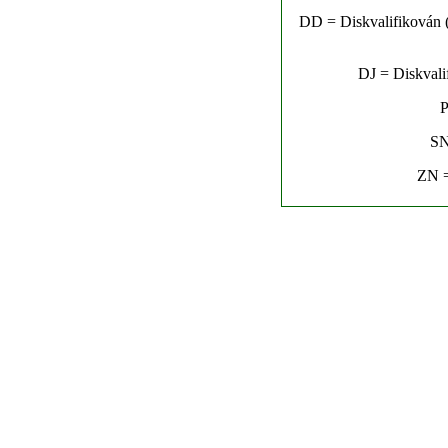
DD = Diskvalifikován (n
DJ = Diskvalif
P
SN
ZN =