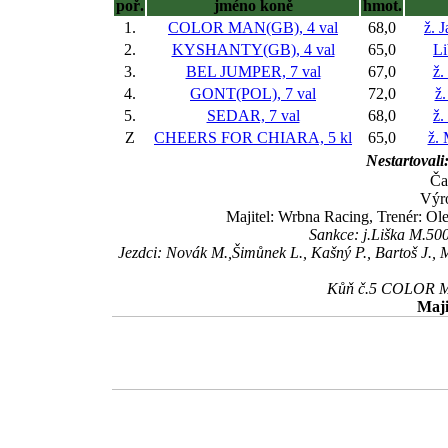
poř.
jméno koně
hmot.
1.
COLOR MAN(GB), 4 val
68,0
ž. 
2.
KYSHANTY(GB), 4 val
65,0
Li
3.
BEL JUMPER, 7 val
67,0
ž.
4.
GONT(POL), 7 val
72,0
ž.
5.
SEDAR, 7 val
68,0
ž.
Z
CHEERS FOR CHIARA, 5 kl
65,0
ž.
Nestartovali
Ča
Výro
Majitel: Wrbna Racing, Trenér: Ol
Sankce: j.Liška M.500
Jezdci: Novák M.,Šimůnek L., Kašný P., Bartoš J., 
Kůň č.5 COLOR MAN
Maji