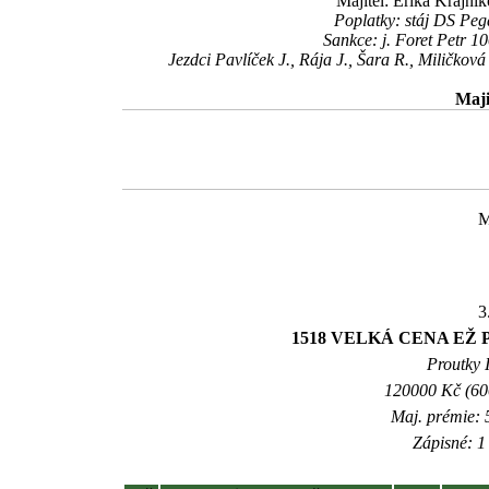
Majitel: Erika Krajní
Poplatky: stáj DS Pe
Sankce: j. Foret Petr 1
Jezdci Pavlíček J., Rája J., Šara R., Miličkov
Maji
M
3
1518 VELKÁ CENA EŽ P
Proutky I
120000 Kč (600
Maj. prémie: 
Zápisné: 1 