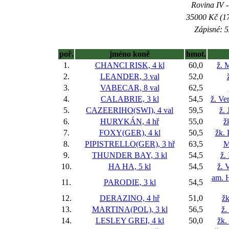
Rovina IV -
35000 Kč (17
Zápisné: 5
poř.
jméno koně
hmot.
1.
CHANCI RISK, 4 kl
60,0
ž. 
2.
LEANDER, 3 val
52,0
3.
VABECAR, 8 val
62,5
4.
CALABRIE, 3 kl
54,5
ž. Ve
5.
CAZEERIHO(SWI), 4 val
59,5
ž. 
6.
HURYKÁN, 4 hř
55,0
ž
7.
FOXY(GER), 4 kl
50,5
žk. 
8.
PIPISTRELLO(GER), 3 hř
63,5
M
9.
THUNDER BAY, 3 kl
54,5
ž.
10.
HA HA, 5 kl
54,5
ž. 
am. H
11.
PARODIE, 3 kl
54,5
12.
DERAZINO, 4 hř
51,0
žk
13.
MARTINA(POL), 3 kl
56,5
ž.
14.
LESLEY GREI, 4 kl
50,0
žk.