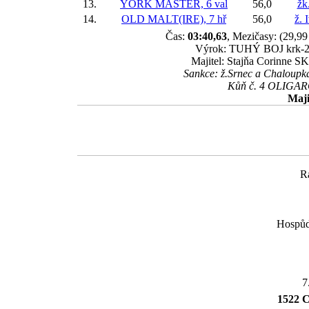
13.
YORK MASTER, 6 val
56,0
žk
14.
OLD MALT(IRE), 7 hř
56,0
ž. 
Čas:
03:40,63
, Mezičasy: (29,99 
Výrok: TUHÝ BOJ krk-2-1
Majitel: Stajňa Corinne SK
Sankce: ž.Srnec a Chaloupka
Kůň č. 4 OLIGARCH
Maji
R
Hospůd
7
1522