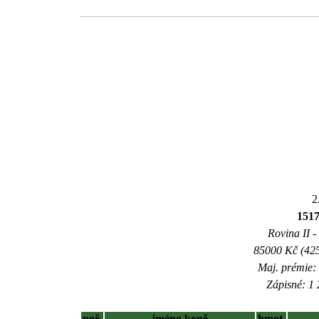
2
151
Rovina II -
85000 Kč (425
Maj. prémie:
Zápisné: 1 
poř.
jméno koně
hmot.