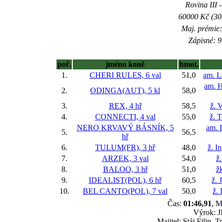
Rovina III -
60000 Kč (300
Maj. prémie:
Zápisné: 9
poř.
jméno koně
hmot.
1.
CHERI RULES, 6 val
51,0
am. L
am. H
2.
ODINGA(AUT), 5 kl
58,0
3.
REX, 4 hř
58,5
ž. 
4.
CONNECTI, 4 val
55,0
ž. 
NERO KRVAVÝ BÁSNÍK, 5
am. 
5.
56,5
hř
6.
TULUM(FR), 3 hř
48,0
ž. I
7.
ARZEK, 3 val
54,0
ž
8.
BALOO, 3 hř
51,0
ž
9.
IDEALIST(POL), 6 hř
60,5
ž. 
10.
BEL CANTO(POL), 7 val
50,0
ž.
Čas:
01:46,91
, M
Výrok: J
Majitel: Stáj Filip,