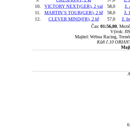
10.
VICTORY NEXT(GER), 2 val
58,0
ž.
11.
MARTIN`S TOUR(GER), 2 hř
58,0
ž. 
12.
CLEVER MIND(FR), 2 hř
57,0
ž. I
Čas:
01:56,80
, Mezič
Výrok: JIS
Majitel: Wrbna Racing, Trené
Kůň č.10 ORIANTO
Maji
6