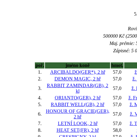
5
Rovi
500000 Kč (25000
Maj. prémie: 
Zápisné: 5 0
poř.
jméno koně
hmot.
1.
ARCIBALDO(GER*), 2 hř
57,0
ž
2.
DEMON MAGIC, 2 hř
57,0
ž.
RABBIT ZAMINDAR(GB), 2
3.
57,0
ž.
kl
4.
ORIANTO(GER), 2 hř
57,0
ž. F
5.
RABBIT WELL(GB), 2 hř
57,0
ž. 
HONOUR OF GRACIE(GER),
6.
57,0
ž. 
2 hř
7.
LETNÍ LOOK, 2 hř
57,0
ž. 
8.
HEAT SET(FR), 2 hř
58,0
9.
CRESPIGNY, 2 kl
57,0
ž. 