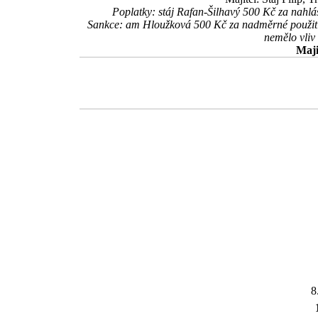
Poplatky: stáj Rafan-Šilhavý 500 Kč za na
Sankce: am Hloužková 500 Kč za nadměrné použití b
nemělo vliv
Maji
8