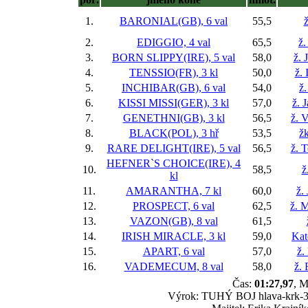
1.
BARONIAL(GB), 6 val
55,5
ž
2.
EDIGGIO, 4 val
65,5
ž.
3.
BORN SLIPPY(IRE), 5 val
58,0
ž. 
4.
TENSSIO(FR), 3 kl
50,0
ž. 
5.
INCHIBAR(GB), 6 val
54,0
ž.
6.
KISSI MISSI(GER), 3 kl
57,0
ž. 
7.
GENETHNI(GB), 3 kl
56,5
ž. 
8.
BLACK(POL), 3 hř
53,5
žk
9.
RARE DELIGHT(IRE), 5 val
56,5
ž. 
HEFNER`S CHOICE(IRE), 4
10.
58,5
ž
kl
11.
AMARANTHA, 7 kl
60,0
ž.
12.
PROSPECT, 6 val
62,5
ž. M
13.
VAZON(GB), 8 val
61,5
14.
IRISH MIRACLE, 3 kl
59,0
Kat
15.
APART, 6 val
57,0
ž.
16.
VADEMECUM, 8 val
58,0
ž.
Čas:
01:27,97
, M
Výrok: TUHÝ BOJ hlava-krk-3-1/