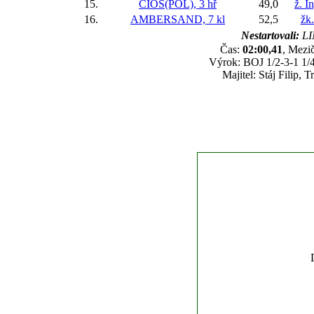
15.
CIOS(POL), 3 hř
49,0
ž. I
16.
AMBERSAND, 7 kl
52,5
žk
Nestartovali:
LI
Čas:
02:00,41
, Mezič
Výrok: BOJ 1/2-3-1 1/4
Majitel: Stáj Filip,