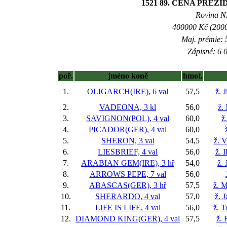
1521 89. CENA PRE
Rovina NL
400000 Kč (2000
Maj. prémie: 
Zápisné: 6 0
poř.
jméno koně
hmot.
1.
OLIGARCH(IRE), 6 val
57,5
ž. 
2.
VADEONA, 3 kl
56,0
ž.
3.
SAVIGNON(POL), 4 val
60,0
ž
4.
PICADOR(GER), 4 val
60,0
5.
SHERON, 3 val
54,5
ž. 
6.
LIESBRIEF, 4 val
56,0
ž. 
7.
ARABIAN GEM(IRE), 3 hř
54,0
ž. 
8.
ARROWS PEPE, 7 val
56,0
9.
ABASCAS(GER), 3 hř
57,5
ž. M
10.
SHERARDO, 4 val
57,0
ž. 
11.
LIFE IS LIFE, 4 val
56,0
ž. 
12.
DIAMOND KING(GER), 4 val
57,5
ž. 