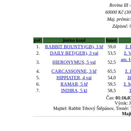
Rovina III -
60000 Kč (300
Maj. prémie:
Zápisné: 9
poř.
jméno koně
hmot.
1.
RABBIT BOUNTY(GB), 3 hř
59,0
ž.
2.
DAILY BET(GER), 3 val
53,5
ž. 
am. H
3.
HIERONYMUS, 5 val
52,5
4.
CARCASSONNE, 3 hř
65,5
ž. 
5.
HIPPIATER, 4 val
54,0
ž
6.
RAMAR, 5 hř
59,5
ž. 
7.
INDIRA, 5 kl
58,5
Čas:
01:16,0
Výrok: J
Majitel: Rabbit Trhový Štěpánov, Trenér:
Maji