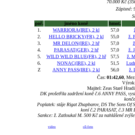
70.000 Kč (35
Zápisné: 9
S
poř.
jméno koně
hmot.
1.
WARRIORA(IRE), 2 kl
57,0
2.
HELLO BRICKY(FR), 2 kl
55,0
ž. 
3.
MR DELON(IRE), 2 hř
57,0
ž
4.
PARASAT(GER), 2 hř
57,0
ž. 
5.
WILD WILD BLUE(FR), 2 hř
57,5
ž. M
6.
NONAC(IRE), 2 kl
51,5
Ludm
Z
ANNY PASS(IRE), 2 kl
56,0
ž. 
Čas:
01:42,60
, Mez
Výrok:
Majitel: Zeas Staré Hrad
DK prošetřila zadržení koně č.6 ANNY PASS, vyslec
konče
Poplatek: stáje Rigat Zhapbarov, DS The Sons Of 
koní č.2 PARASAT, č.3 MR
Sankce: ž. Zatloukal M. 500 Kč za nahlášené zvýše
video
cíl-foto