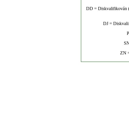
DD = Diskvalifikován (n
DJ = Diskvalif
P
SN
ZN =