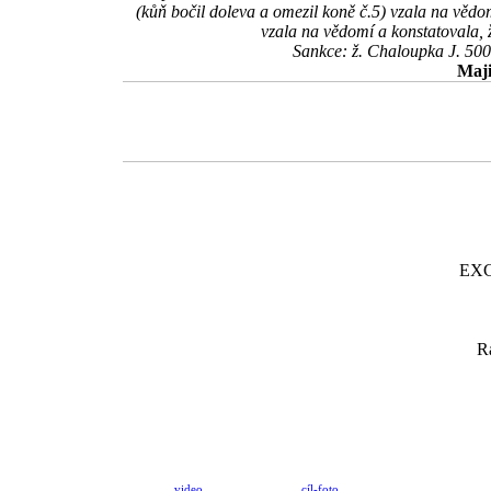
(kůň bočil doleva a omezil koně č.5) vzala na vědom
vzala na vědomí a konstatovala, 
Sankce: ž. Chaloupka J. 500
Maji
EXC
R
video
cíl-foto