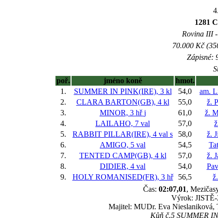
4
1281 C
Rovina III -
70.000 Kč (35
Zápisné: 9
S
poř.
jméno koně
hmot.
1.
SUMMER IN PINK(IRE), 3 kl
54,0
am. L
2.
CLARA BARTON(GB), 4 kl
55,0
ž. 
3.
MINOR, 3 hř
j
61,0
ž. M
4.
LAILAHO, 7 val
57,0
ž
5.
RABBIT PILLAR(IRE), 4 val
s
58,0
ž. 
6.
AMIGO, 5 val
54,5
Ta
7.
TENTED CAMP(GB), 4 kl
57,0
ž. 
8.
DIDIER, 4 val
54,0
Pav
9.
HOLY ROMANISED(FR), 3 hř
56,5
ž
Čas:
02:07,01
, Mezičasy
Výrok: JISTĚ-2
Majitel: MUDr. Eva Nieslaniková, 
Kůň č.5 SUMMER IN P