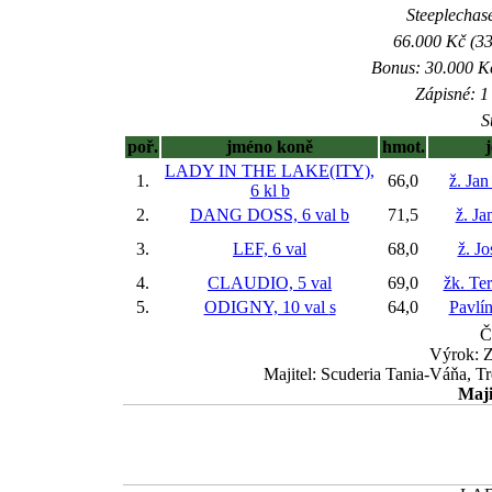
Steeplechase
66.000 Kč (33
Bonus: 30.000 Kč
Zápisné: 1 
S
poř.
jméno koně
hmot.
LADY IN THE LAKE(ITY),
1.
66,0
ž. Jan
6 kl
b
2.
DANG DOSS, 6 val
b
71,5
ž. Ja
3.
LEF, 6 val
68,0
ž. Jo
4.
CLAUDIO, 5 val
69,0
žk. Te
5.
ODIGNY, 10 val
s
64,0
Pavlí
Č
Výrok: 
Majitel: Scuderia Tania-Váňa, Tr
Maji