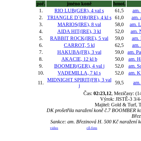
poř.
jméno koně
hmot.
1.
RIO LUB(GER), 4 val
s
61,5
am.
2.
TRIANGLE D`OR(IRE), 4 kl
s
61,0
am. 
3.
MARIOS(IRE), 8 val
58,0
am. L
4.
AIDA HIT(IRE), 3 kl
52,0
am. 
5.
RABBIT ROCK(IRE), 5 val
59,0
am. 
6.
CARROT, 5 kl
62,5
am.
7.
HAKUBA(FR), 3 val
59,0
am. Pa
8.
AKACIE, 12 kl
b
50,0
am. H
9.
BOOMER(GER), 4 val
j
52,0
am. S
10.
VADEMILLA, 7 kl
s
52,0
am. K
MIDNIGHT SPIRIT(FR), 3 val
11.
59,5
am.
j
Čas:
02:23,12
, Mezičasy: (1
Výrok: JISTĚ-3 3/4-3
Majitel: Gold & Turf, 
DK prošetřila naražení koně č.7 BOOMBER kon
Břez
Sankce: am. Březinová H. 500 Kč naražení 
video
cíl-foto