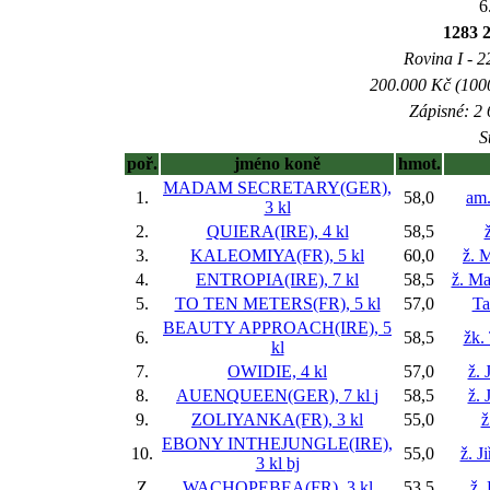
6
1283 
Rovina I - 22
200.000 Kč (1000
Zápisné: 2 
S
poř.
jméno koně
hmot.
MADAM SECRETARY(GER),
1.
58,0
am.
3 kl
2.
QUIERA(IRE), 4 kl
58,5
3.
KALEOMIYA(FR), 5 kl
60,0
ž. 
4.
ENTROPIA(IRE), 7 kl
58,5
ž. Ma
5.
TO TEN METERS(FR), 5 kl
57,0
Ta
BEAUTY APPROACH(IRE), 5
6.
58,5
žk.
kl
7.
OWIDIE, 4 kl
57,0
ž. 
8.
AUENQUEEN(GER), 7 kl
j
58,5
ž. 
9.
ZOLIYANKA(FR), 3 kl
55,0
ž
EBONY INTHEJUNGLE(IRE),
10.
55,0
ž. J
3 kl
bj
Z
WACHOPEBEA(FR), 3 kl
53,5
ž.