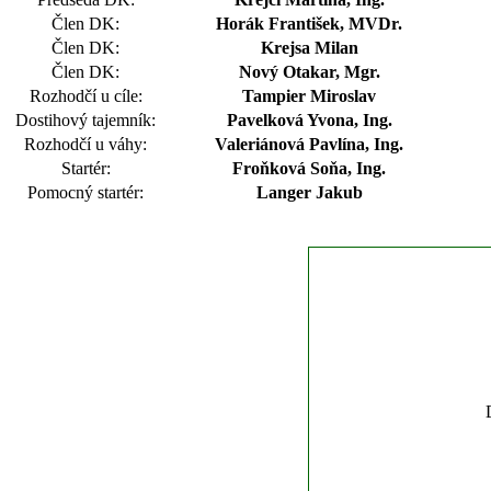
Člen DK:
Horák František, MVDr.
Člen DK:
Krejsa Milan
Člen DK:
Nový Otakar, Mgr.
Rozhodčí u cíle:
Tampier Miroslav
Dostihový tajemník:
Pavelková Yvona, Ing.
Rozhodčí u váhy:
Valeriánová Pavlína, Ing.
Startér:
Froňková Soňa, Ing.
Pomocný startér:
Langer Jakub