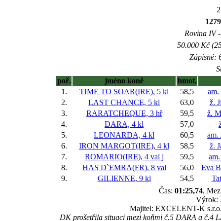
2
1279
Rovina IV -
50.000 Kč (25
Zápisné: 6
S
poř.
jméno koně
hmot.
1.
TIME TO SOAR(IRE), 5 kl
58,5
am.
2.
LAST CHANCE, 5 kl
63,0
ž. 
3.
RARATCHEQUE, 3 hř
59,5
ž. M
4.
DARA, 4 kl
57,0
5.
LEONARDA, 4 kl
60,5
am.
6.
IRON MARGOT(IRE), 4 kl
58,5
ž. 
7.
ROMARIO(IRE), 4 val
j
59,5
am.
8.
HAS D`EMRA(FR), 8 val
56,0
Eva B
9.
GILIENNE, 9 kl
54,5
Ta
Čas:
01:25,74
, Mez
Výrok: 
Majitel: EXCELENT-K s.r.o.
DK prošetřila situaci mezi koňmi č.5 DARA a č.4 L