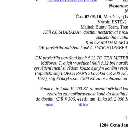
Nestartova
N
Čas:
02:19,10
, Mezičasy: (1
Výrok: JISTĚ-2 1
Majitel: Bunty Team, Tren
Kůň č.6 SHARADA v dostihu nestartoval z rozh
zkušebního cvalu
Kůň č.3 MADAM SECRET
DK prošetřila zadržení koně č.9 WACHOPEBEA, vys
DK prošetřila naražení koně č.12 TO TEN METER
Mášovou T. a její vysvětlení (kůň č.12 byl nar
vysvětlení (není si vědom kolize s jiným koněm) vzal
Poplatek: stáj LOKOTRANS SLovakia CZ 200 Kč 
16/7), stáj Přikryl s.r.o. 1500 Kč za osvobození
Sankce: tr. Luka V. 200 Kč za pozdní příchod
výstraha za nepřipravenost koně do dostihu (
do dostihu (DŘ § 306, 411d), am. Luka M. 2 000 Kč
video
cíl-foto
7
1284 Cena Jan