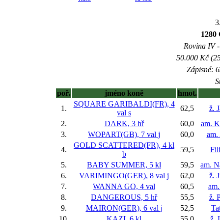
3
1280 
Rovina IV -
50.000 Kč (25
Zápisné: 6
S
poř.
jméno koně
hmot.
SQUARE GARIBALDI(FR), 4
1.
62,5
ž. 
val
s
2.
DARK, 3 hř
60,0
am. K
3.
WOPART(GB), 7 val
j
60,0
am.
GOLD SCATTERED(FR), 4 kl
4.
59,5
Fil
b
5.
BABY SUMMER, 5 kl
59,5
am. N
6.
VARIMINGO(GER), 8 val
j
62,0
ž. 
7.
WANNA GO, 4 val
60,5
am.
8.
DANGEROUS, 5 hř
55,5
ž. 
9.
MAIRON(GER), 6 val
j
52,5
Ta
10.
KAZI, 6 kl
55,0
ž. 