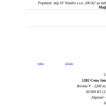
Poplatek: stáj SV Vondra s.r.o. 200 Kč za 
Maji
video
cíl-foto
5
1282 Cena Jan
Rovina V - 2200 m, 
30.000 Kč (1
Zápisné: 
S