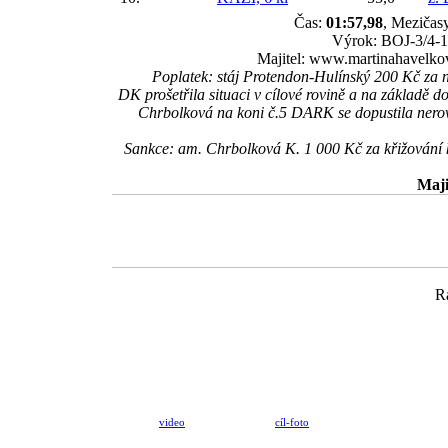
Čas:
01:57,98
, Mezičasy
Výrok: BOJ-3/4-1/
Majitel: www.martinahavelko
Poplatek: stáj Protendon-Hulínský 200 Kč za
DK prošetřila situaci v cílové rovině a na základě
Chrbolková na koni č.5 DARK se dopustila nerovné
Sankce: am. Chrbolková K. 1 000 Kč za křižování 
Maji
R
video
cíl-foto